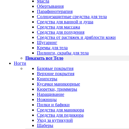
Масла
Обертывания
Парафинотерапия
Солнцезащитные средства для тела
Средства для ванной и душа
Средства для массажа
Средства для похудения
Средства от растяжек и дряблости кожи
Шугаринг
Кремы для тела
Пилинги, скрабы для тела
Показать все Тело
Ногти
Базовые покрытия
Верхние покрытия
Книпсеры
Кусачки маникюрные
Кюретки, триммеры
Наращивание
Ножницы
Пилки и бафики
Средства для маникюра
Средства для педикюра
Уход за кутикулой
Шаберы