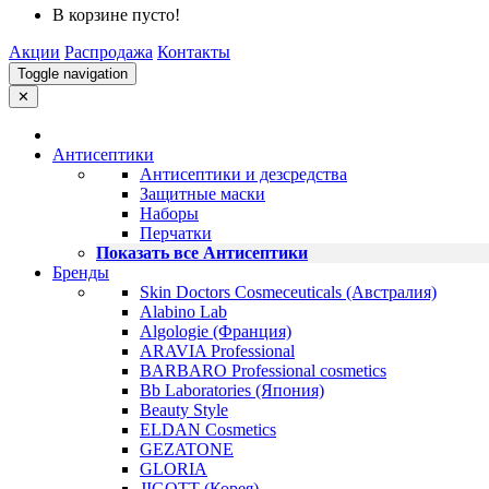
В корзине пусто!
Акции
Распродажа
Контакты
Toggle navigation
✕
Антисептики
Антисептики и дезсредства
Защитные маски
Наборы
Перчатки
Показать все Антисептики
Бренды
Skin Doctors Cosmeceuticals (Австралия)
Alabino Lab
Algologie (Франция)
ARAVIA Professional
BARBARO Professional cosmetics
Bb Laboratories (Япония)
Beauty Style
ELDAN Cosmetics
GEZATONE
GLORIA
JIGOTT (Корея)