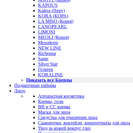
KAPOUS
Kativa (Перу)
KORA (КОРА)
LA MISO (Корея)
LANOPEARL
LIMONI
MEOLI (Корея)
Mesoderm
NEW LINE
Richenna
Sante
Silver Star
Гельтек
KORALINE
Показать все Бренды
Подарочные наборы
Лицо
Аппаратная косметика
Кремы, гели
BB и CC кремы
Маски для лица
Средства для очищения лица
Сыворотки, коктейли, концентраты для лица
Уход за кожей вокруг глаз