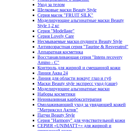
Уход за телом
Шелковые маски Beauty Style
Серия масок "FRUIT SILK"
Моделирующие альгинатные маски Beauty
Style 1,2 кг
Серия "Modellage"
Cерия Lovely Care
Несмываемые маски-пудинги Beauty Style
Антивозрастная серия "Taurine & Resveratrol"
Аппаратная косметика
Восстанавливающая серия "Intens recovery
Amino - C"
Контроль для жирной и смешанной кожи
Линия Аква 24
Линия для области вокруг глаз и губ
Маски Beauty style экспресс уход (саше)
Моделирующие альгинатные маски
Наборы косметики
Неинвазивная карбокситерапия
Омолаживающий уход за увядающей кожей
"Матриксил Актив"
Патчи Beauty Style
Серия "Harmony" для чувствительной кожи
СЕРИЯ «UNIMATT+» для жирной и
смешанной кожи