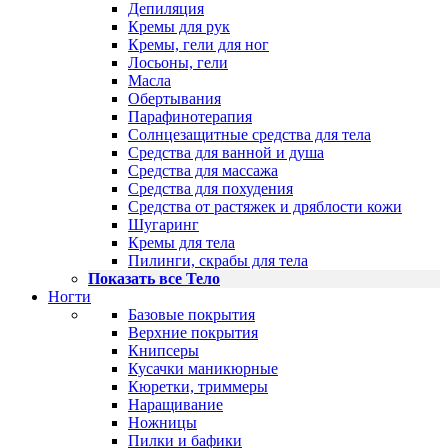
Депиляция
Кремы для рук
Кремы, гели для ног
Лосьоны, гели
Масла
Обертывания
Парафинотерапия
Солнцезащитные средства для тела
Средства для ванной и душа
Средства для массажа
Средства для похудения
Средства от растяжек и дряблости кожи
Шугаринг
Кремы для тела
Пилинги, скрабы для тела
Показать все Тело
Ногти
Базовые покрытия
Верхние покрытия
Книпсеры
Кусачки маникюрные
Кюретки, триммеры
Наращивание
Ножницы
Пилки и бафики