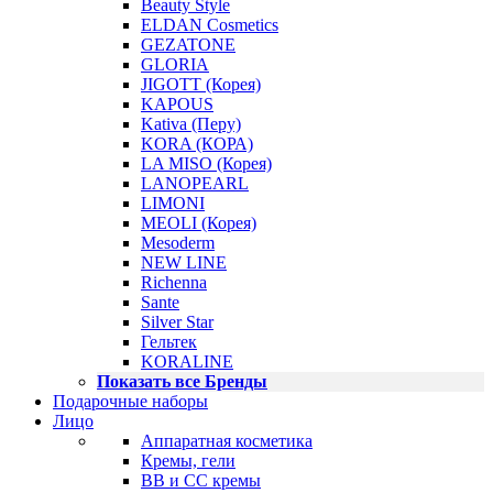
Beauty Style
ELDAN Cosmetics
GEZATONE
GLORIA
JIGOTT (Корея)
KAPOUS
Kativa (Перу)
KORA (КОРА)
LA MISO (Корея)
LANOPEARL
LIMONI
MEOLI (Корея)
Mesoderm
NEW LINE
Richenna
Sante
Silver Star
Гельтек
KORALINE
Показать все Бренды
Подарочные наборы
Лицо
Аппаратная косметика
Кремы, гели
BB и CC кремы