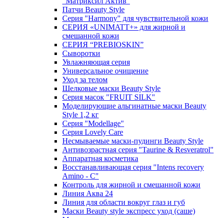
"Матриксил Актив"
Патчи Beauty Style
Серия "Harmony" для чувствительной кожи
СЕРИЯ «UNIMATT+» для жирной и
смешанной кожи
СЕРИЯ “PREBIOSKIN”
Сыворотки
Увлажняющая серия
Универсальное очищение
Уход за телом
Шелковые маски Beauty Style
Серия масок "FRUIT SILK"
Моделирующие альгинатные маски Beauty
Style 1,2 кг
Серия "Modellage"
Cерия Lovely Care
Несмываемые маски-пудинги Beauty Style
Антивозрастная серия "Taurine & Resveratrol"
Аппаратная косметика
Восстанавливающая серия "Intens recovery
Amino - C"
Контроль для жирной и смешанной кожи
Линия Аква 24
Линия для области вокруг глаз и губ
Маски Beauty style экспресс уход (саше)