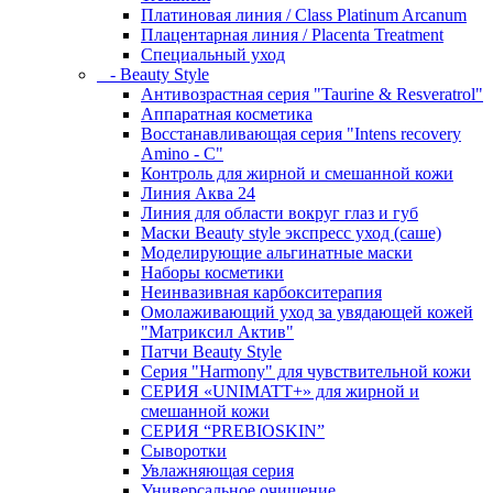
Платиновая линия / Class Platinum Arcanum
Плацентарная линия / Placenta Treatment
Специальный уход
- Beauty Style
Антивозрастная серия "Taurine & Resveratrol"
Аппаратная косметика
Восстанавливающая серия "Intens recovery
Amino - C"
Контроль для жирной и смешанной кожи
Линия Аква 24
Линия для области вокруг глаз и губ
Маски Beauty style экспресс уход (саше)
Моделирующие альгинатные маски
Наборы косметики
Неинвазивная карбокситерапия
Омолаживающий уход за увядающей кожей
"Матриксил Актив"
Патчи Beauty Style
Серия "Harmony" для чувствительной кожи
СЕРИЯ «UNIMATT+» для жирной и
смешанной кожи
СЕРИЯ “PREBIOSKIN”
Сыворотки
Увлажняющая серия
Универсальное очищение