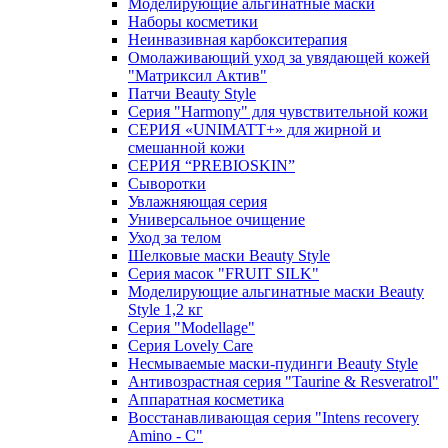
Моделирующие альгинатные маски
Наборы косметики
Неинвазивная карбокситерапия
Омолаживающий уход за увядающей кожей
"Матриксил Актив"
Патчи Beauty Style
Серия "Harmony" для чувствительной кожи
СЕРИЯ «UNIMATT+» для жирной и
смешанной кожи
СЕРИЯ “PREBIOSKIN”
Сыворотки
Увлажняющая серия
Универсальное очищение
Уход за телом
Шелковые маски Beauty Style
Серия масок "FRUIT SILK"
Моделирующие альгинатные маски Beauty
Style 1,2 кг
Серия "Modellage"
Cерия Lovely Care
Несмываемые маски-пудинги Beauty Style
Антивозрастная серия "Taurine & Resveratrol"
Аппаратная косметика
Восстанавливающая серия "Intens recovery
Amino - C"