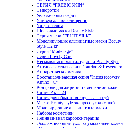
СЕРИЯ “PREBIOSKIN”
Сыворотки
Увлажняющая серия
Универсальное очищение
Уход за телом
Шелковые маски Beauty Style
Серия масок "FRUIT SILK"
Моделирующие альгинатные маски Beauty
Style 1,2 кг
Серия "Modellage"
Cерия Lovely Care
Несмываемые маски-пудинги Beauty Style
Антивозрастная серия "Taurine & Resveratrol"
Аппаратная косметика
Восстанавливающая серия "Intens recovery
Amino - C"
Контроль для жирной и смешанной кожи
Линия Аква 24
Линия для области вокруг глаз и губ
Маски Beauty style экспресс уход (саше)
Моделирующие альгинатные маски
Наборы косметики
Неинвазивная карбокситерапия
Омолаживающий уход за увядающей кожей