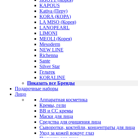
KAPOUS
Kativa (Перу)
KORA (КОРА)
LA MISO (Корея)
LANOPEARL
LIMONI
MEOLI (Корея)
Mesoderm
NEW LINE
Richenna
Sante
Silver Star
Гельтек
KORALINE
Показать все Бренды
Подарочные наборы
Лицо
Аппаратная косметика
Кремы, гели
BB и CC кремы
Маски для лица
Средства для очищения лица
Сыворотки, коктейли, концентраты для лица
Уход за кожей вокруг глаз