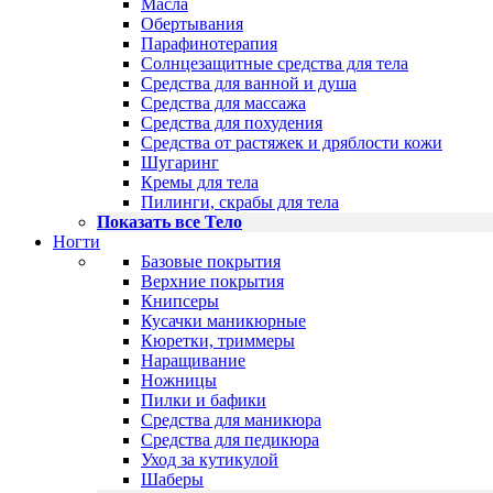
Масла
Обертывания
Парафинотерапия
Солнцезащитные средства для тела
Средства для ванной и душа
Средства для массажа
Средства для похудения
Средства от растяжек и дряблости кожи
Шугаринг
Кремы для тела
Пилинги, скрабы для тела
Показать все Тело
Ногти
Базовые покрытия
Верхние покрытия
Книпсеры
Кусачки маникюрные
Кюретки, триммеры
Наращивание
Ножницы
Пилки и бафики
Средства для маникюра
Средства для педикюра
Уход за кутикулой
Шаберы