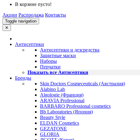
В корзине пусто!
Акции
Распродажа
Контакты
Toggle navigation
✕
Антисептики
Антисептики и дезсредства
Защитные маски
Наборы
Перчатки
Показать все Антисептики
Бренды
Skin Doctors Cosmeceuticals (Австралия)
Alabino Lab
Algologie (Франция)
ARAVIA Professional
BARBARO Professional cosmetics
Bb Laboratories (Япония)
Beauty Style
ELDAN Cosmetics
GEZATONE
GLORIA
JIGOTT (Корея)