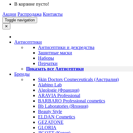
В корзине пусто!
Акции
Распродажа
Контакты
Toggle navigation
✕
Антисептики
Антисептики и дезсредства
Защитные маски
Наборы
Перчатки
Показать все Антисептики
Бренды
Skin Doctors Cosmeceuticals (Австралия)
Alabino Lab
Algologie (Франция)
ARAVIA Professional
BARBARO Professional cosmetics
Bb Laboratories (Япония)
Beauty Style
ELDAN Cosmetics
GEZATONE
GLORIA
JIGOTT (Корея)