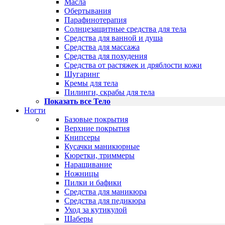
Масла
Обертывания
Парафинотерапия
Солнцезащитные средства для тела
Средства для ванной и душа
Средства для массажа
Средства для похудения
Средства от растяжек и дряблости кожи
Шугаринг
Кремы для тела
Пилинги, скрабы для тела
Показать все Тело
Ногти
Базовые покрытия
Верхние покрытия
Книпсеры
Кусачки маникюрные
Кюретки, триммеры
Наращивание
Ножницы
Пилки и бафики
Средства для маникюра
Средства для педикюра
Уход за кутикулой
Шаберы