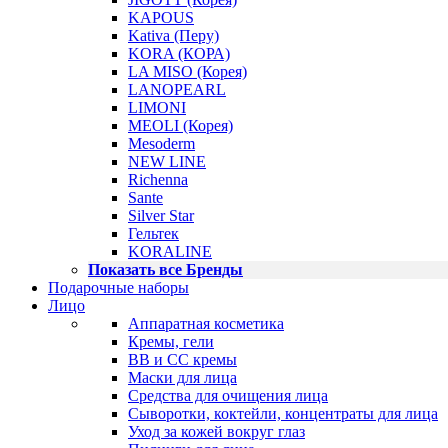
KAPOUS
Kativa (Перу)
KORA (КОРА)
LA MISO (Корея)
LANOPEARL
LIMONI
MEOLI (Корея)
Mesoderm
NEW LINE
Richenna
Sante
Silver Star
Гельтек
KORALINE
Показать все Бренды
Подарочные наборы
Лицо
Аппаратная косметика
Кремы, гели
BB и CC кремы
Маски для лица
Средства для очищения лица
Сыворотки, коктейли, концентраты для лица
Уход за кожей вокруг глаз