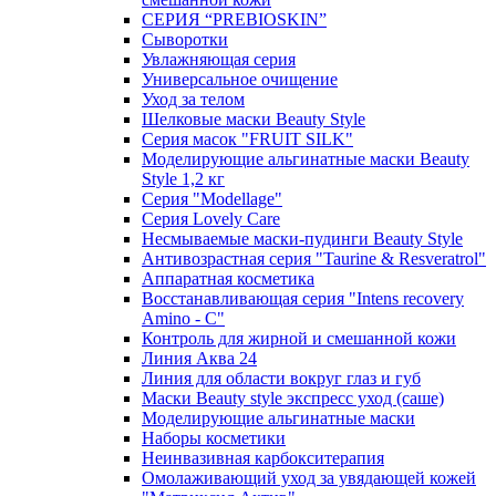
СЕРИЯ “PREBIOSKIN”
Сыворотки
Увлажняющая серия
Универсальное очищение
Уход за телом
Шелковые маски Beauty Style
Серия масок "FRUIT SILK"
Моделирующие альгинатные маски Beauty
Style 1,2 кг
Серия "Modellage"
Cерия Lovely Care
Несмываемые маски-пудинги Beauty Style
Антивозрастная серия "Taurine & Resveratrol"
Аппаратная косметика
Восстанавливающая серия "Intens recovery
Amino - C"
Контроль для жирной и смешанной кожи
Линия Аква 24
Линия для области вокруг глаз и губ
Маски Beauty style экспресс уход (саше)
Моделирующие альгинатные маски
Наборы косметики
Неинвазивная карбокситерапия
Омолаживающий уход за увядающей кожей