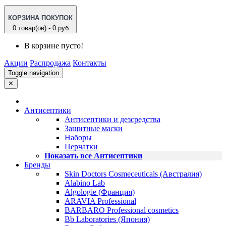
КОРЗИНА ПОКУПОК
0 товар(ов) - 0 руб
В корзине пусто!
Акции
Распродажа
Контакты
Toggle navigation
✕
Антисептики
Антисептики и дезсредства
Защитные маски
Наборы
Перчатки
Показать все Антисептики
Бренды
Skin Doctors Cosmeceuticals (Австралия)
Alabino Lab
Algologie (Франция)
ARAVIA Professional
BARBARO Professional cosmetics
Bb Laboratories (Япония)