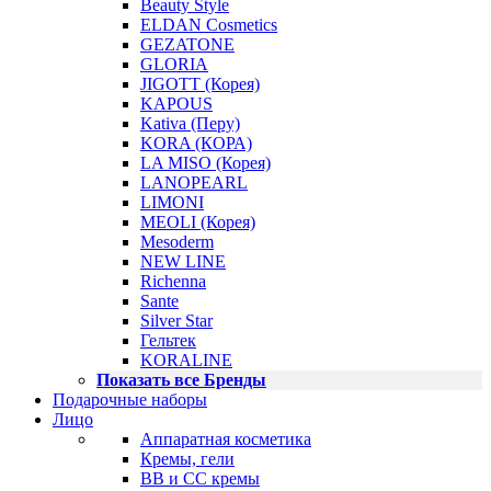
Beauty Style
ELDAN Cosmetics
GEZATONE
GLORIA
JIGOTT (Корея)
KAPOUS
Kativa (Перу)
KORA (КОРА)
LA MISO (Корея)
LANOPEARL
LIMONI
MEOLI (Корея)
Mesoderm
NEW LINE
Richenna
Sante
Silver Star
Гельтек
KORALINE
Показать все Бренды
Подарочные наборы
Лицо
Аппаратная косметика
Кремы, гели
BB и CC кремы