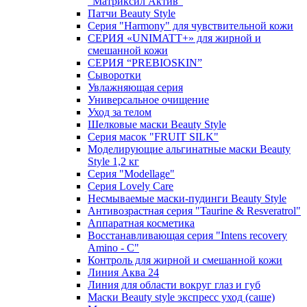
"Матриксил Актив"
Патчи Beauty Style
Серия "Harmony" для чувствительной кожи
СЕРИЯ «UNIMATT+» для жирной и
смешанной кожи
СЕРИЯ “PREBIOSKIN”
Сыворотки
Увлажняющая серия
Универсальное очищение
Уход за телом
Шелковые маски Beauty Style
Серия масок "FRUIT SILK"
Моделирующие альгинатные маски Beauty
Style 1,2 кг
Серия "Modellage"
Cерия Lovely Care
Несмываемые маски-пудинги Beauty Style
Антивозрастная серия "Taurine & Resveratrol"
Аппаратная косметика
Восстанавливающая серия "Intens recovery
Amino - C"
Контроль для жирной и смешанной кожи
Линия Аква 24
Линия для области вокруг глаз и губ
Маски Beauty style экспресс уход (саше)