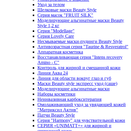
Уход за телом
Шелковые маски Beauty Style
Серия масок "FRUIT SILK"
Моделирующие альгинатные маски Beauty
Style 1,2 кг
Серия "Modellage"
Cерия Lovely Care
Несмываемые маски-пудинги Beauty Style
Антивозрастная серия "Taurine & Resveratrol"
Аппаратная косметика
Восстанавливающая серия "Intens recovery
Amino - C"
Контроль для жирной и смешанной кожи
Линия Аква 24
Линия для области вокруг глаз и губ
Маски Beauty style экспресс уход (саше)
Моделирующие альгинатные маски
Наборы косметики
Неинвазивная карбокситерапия
Омолаживающий уход за увядающей кожей
"Матриксил Актив"
Патчи Beauty Style
Серия "Harmony" для чувствительной кожи
СЕРИЯ «UNIMATT+» для жирной и
смешанной кожи