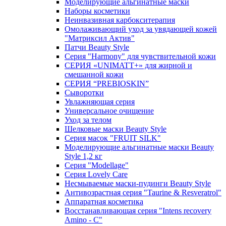
Моделирующие альгинатные маски
Наборы косметики
Неинвазивная карбокситерапия
Омолаживающий уход за увядающей кожей
"Матриксил Актив"
Патчи Beauty Style
Серия "Harmony" для чувствительной кожи
СЕРИЯ «UNIMATT+» для жирной и
смешанной кожи
СЕРИЯ “PREBIOSKIN”
Сыворотки
Увлажняющая серия
Универсальное очищение
Уход за телом
Шелковые маски Beauty Style
Серия масок "FRUIT SILK"
Моделирующие альгинатные маски Beauty
Style 1,2 кг
Серия "Modellage"
Cерия Lovely Care
Несмываемые маски-пудинги Beauty Style
Антивозрастная серия "Taurine & Resveratrol"
Аппаратная косметика
Восстанавливающая серия "Intens recovery
Amino - C"