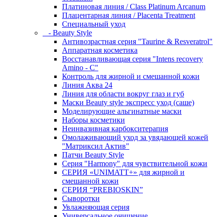
Платиновая линия / Class Platinum Arcanum
Плацентарная линия / Placenta Treatment
Специальный уход
- Beauty Style
Антивозрастная серия "Taurine & Resveratrol"
Аппаратная косметика
Восстанавливающая серия "Intens recovery
Amino - C"
Контроль для жирной и смешанной кожи
Линия Аква 24
Линия для области вокруг глаз и губ
Маски Beauty style экспресс уход (саше)
Моделирующие альгинатные маски
Наборы косметики
Неинвазивная карбокситерапия
Омолаживающий уход за увядающей кожей
"Матриксил Актив"
Патчи Beauty Style
Серия "Harmony" для чувствительной кожи
СЕРИЯ «UNIMATT+» для жирной и
смешанной кожи
СЕРИЯ “PREBIOSKIN”
Сыворотки
Увлажняющая серия
Универсальное очищение