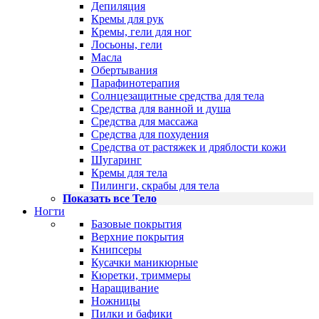
Депиляция
Кремы для рук
Кремы, гели для ног
Лосьоны, гели
Масла
Обертывания
Парафинотерапия
Солнцезащитные средства для тела
Средства для ванной и душа
Средства для массажа
Средства для похудения
Средства от растяжек и дряблости кожи
Шугаринг
Кремы для тела
Пилинги, скрабы для тела
Показать все Тело
Ногти
Базовые покрытия
Верхние покрытия
Книпсеры
Кусачки маникюрные
Кюретки, триммеры
Наращивание
Ножницы
Пилки и бафики