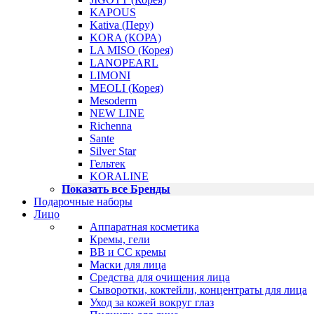
KAPOUS
Kativa (Перу)
KORA (КОРА)
LA MISO (Корея)
LANOPEARL
LIMONI
MEOLI (Корея)
Mesoderm
NEW LINE
Richenna
Sante
Silver Star
Гельтек
KORALINE
Показать все Бренды
Подарочные наборы
Лицо
Аппаратная косметика
Кремы, гели
BB и CC кремы
Маски для лица
Средства для очищения лица
Сыворотки, коктейли, концентраты для лица
Уход за кожей вокруг глаз