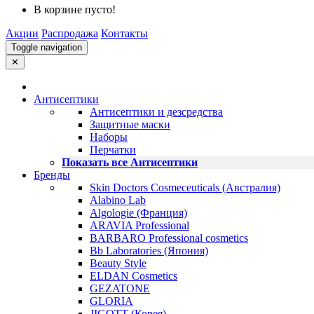
В корзине пусто!
Акции
Распродажа
Контакты
Toggle navigation
✕
Антисептики
Антисептики и дезсредства
Защитные маски
Наборы
Перчатки
Показать все Антисептики
Бренды
Skin Doctors Cosmeceuticals (Австралия)
Alabino Lab
Algologie (Франция)
ARAVIA Professional
BARBARO Professional cosmetics
Bb Laboratories (Япония)
Beauty Style
ELDAN Cosmetics
GEZATONE
GLORIA
JIGOTT (Корея)