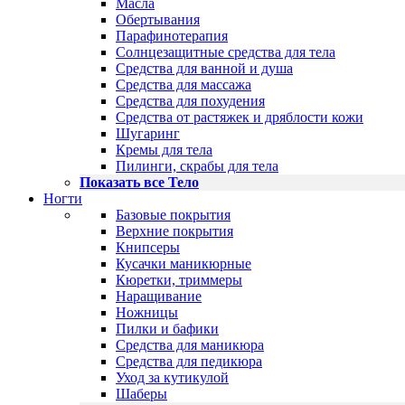
Масла
Обертывания
Парафинотерапия
Солнцезащитные средства для тела
Средства для ванной и душа
Средства для массажа
Средства для похудения
Средства от растяжек и дряблости кожи
Шугаринг
Кремы для тела
Пилинги, скрабы для тела
Показать все Тело
Ногти
Базовые покрытия
Верхние покрытия
Книпсеры
Кусачки маникюрные
Кюретки, триммеры
Наращивание
Ножницы
Пилки и бафики
Средства для маникюра
Средства для педикюра
Уход за кутикулой
Шаберы