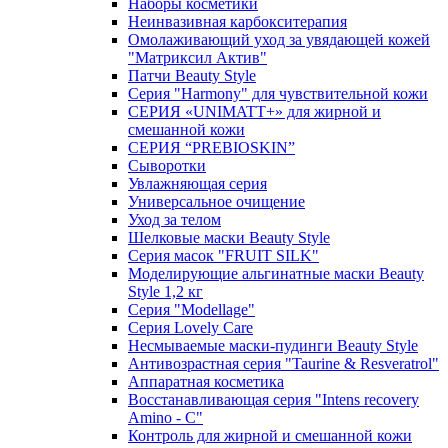
Наборы косметики
Неинвазивная карбокситерапия
Омолаживающий уход за увядающей кожей
"Матриксил Актив"
Патчи Beauty Style
Серия "Harmony" для чувствительной кожи
СЕРИЯ «UNIMATT+» для жирной и
смешанной кожи
СЕРИЯ “PREBIOSKIN”
Сыворотки
Увлажняющая серия
Универсальное очищение
Уход за телом
Шелковые маски Beauty Style
Серия масок "FRUIT SILK"
Моделирующие альгинатные маски Beauty
Style 1,2 кг
Серия "Modellage"
Cерия Lovely Care
Несмываемые маски-пудинги Beauty Style
Антивозрастная серия "Taurine & Resveratrol"
Аппаратная косметика
Восстанавливающая серия "Intens recovery
Amino - C"
Контроль для жирной и смешанной кожи