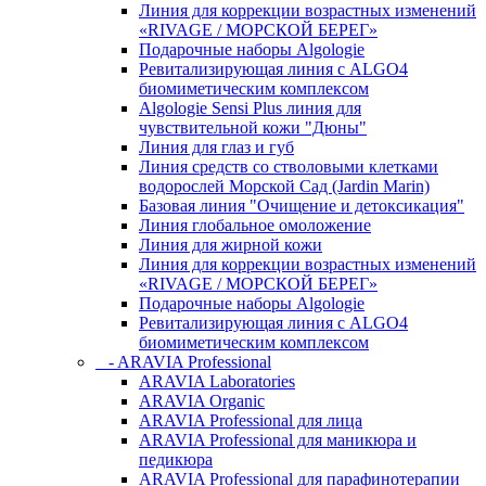
Линия для коррекции возрастных изменений
«RIVAGE / МОРСКОЙ БЕРЕГ»
Подарочные наборы Algologie
Ревитализирующая линия с ALGO4
биомиметическим комплексом
Algologie Sensi Plus линия для
чувcтвительной кожи "Дюны"
Линия для глаз и губ
Линия средств со стволовыми клетками
водорослей Морской Сад (Jardin Marin)
Базовая линия "Очищение и детоксикация"
Линия глобальное омоложение
Линия для жирной кожи
Линия для коррекции возрастных изменений
«RIVAGE / МОРСКОЙ БЕРЕГ»
Подарочные наборы Algologie
Ревитализирующая линия с ALGO4
биомиметическим комплексом
- ARAVIA Professional
ARAVIA Laboratories
ARAVIA Organic
ARAVIA Professional для лица
ARAVIA Professional для маникюра и
педикюра
ARAVIA Professional для парафинотерапии