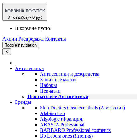
КОРЗИНА ПОКУПОК
0 товар(ов) - 0 руб
В корзине пусто!
Акции
Распродажа
Контакты
Toggle navigation
✕
Антисептики
Антисептики и дезсредства
Защитные маски
Наборы
Перчатки
Показать все Антисептики
Бренды
Skin Doctors Cosmeceuticals (Австралия)
Alabino Lab
Algologie (Франция)
ARAVIA Professional
BARBARO Professional cosmetics
Bb Laboratories (Япония)