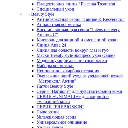
Плацентарная линия / Placenta Treatment
Специальный уход
- Beauty Style
Антивозрастная серия "Taurine & Resveratrol"
Аппаратная косметика
Восстанавливающая серия "Intens recovery
Amino - C"
Контроль для жирной и смешанной кожи
Линия Аква 24
Линия для области вокруг глаз и губ
Маски Beauty style экспресс уход (саше)
Моделирующие альгинатные маски
Наборы косметики
Неинвазивная карбокситерапия
Омолаживающий уход за увядающей кожей
"Матриксил Актив"
Патчи Beauty Style
Серия "Harmony" для чувствительной кожи
СЕРИЯ «UNIMATT+» для жирной и
смешанной кожи
СЕРИЯ “PREBIOSKIN”
Сыворотки
Увлажняющая серия
Универсальное очищение
Уход за телом