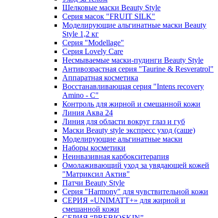
Шелковые маски Beauty Style
Серия масок "FRUIT SILK"
Моделирующие альгинатные маски Beauty
Style 1,2 кг
Серия "Modellage"
Cерия Lovely Care
Несмываемые маски-пудинги Beauty Style
Антивозрастная серия "Taurine & Resveratrol"
Аппаратная косметика
Восстанавливающая серия "Intens recovery
Amino - C"
Контроль для жирной и смешанной кожи
Линия Аква 24
Линия для области вокруг глаз и губ
Маски Beauty style экспресс уход (саше)
Моделирующие альгинатные маски
Наборы косметики
Неинвазивная карбокситерапия
Омолаживающий уход за увядающей кожей
"Матриксил Актив"
Патчи Beauty Style
Серия "Harmony" для чувствительной кожи
СЕРИЯ «UNIMATT+» для жирной и
смешанной кожи
СЕРИЯ “PREBIOSKIN”