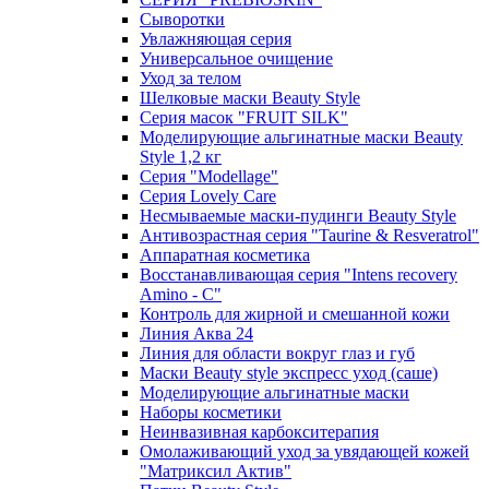
Сыворотки
Увлажняющая серия
Универсальное очищение
Уход за телом
Шелковые маски Beauty Style
Серия масок "FRUIT SILK"
Моделирующие альгинатные маски Beauty
Style 1,2 кг
Серия "Modellage"
Cерия Lovely Care
Несмываемые маски-пудинги Beauty Style
Антивозрастная серия "Taurine & Resveratrol"
Аппаратная косметика
Восстанавливающая серия "Intens recovery
Amino - C"
Контроль для жирной и смешанной кожи
Линия Аква 24
Линия для области вокруг глаз и губ
Маски Beauty style экспресс уход (саше)
Моделирующие альгинатные маски
Наборы косметики
Неинвазивная карбокситерапия
Омолаживающий уход за увядающей кожей
"Матриксил Актив"