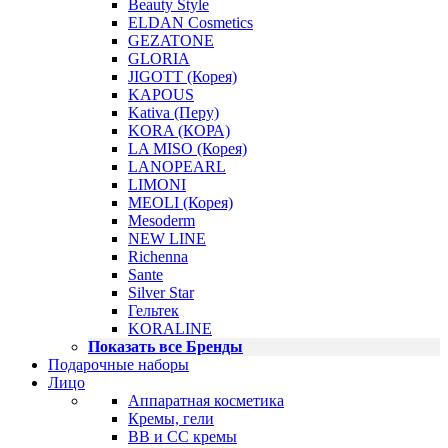
Beauty Style
ELDAN Cosmetics
GEZATONE
GLORIA
JIGOTT (Корея)
KAPOUS
Kativa (Перу)
KORA (КОРА)
LA MISO (Корея)
LANOPEARL
LIMONI
MEOLI (Корея)
Mesoderm
NEW LINE
Richenna
Sante
Silver Star
Гельтек
KORALINE
Показать все Бренды
Подарочные наборы
Лицо
Аппаратная косметика
Кремы, гели
BB и CC кремы