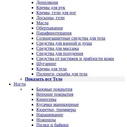
Депиляция
Кремы для рук
Кремы, гели для ног
Лосьоны, гели
Масла
Обертывания
Парафинотерапия
Солнцезащитные средства для тела
Средства для ванной и душа
Средства для массажа
Средства для похудения
Средства от растяжек и дряблости кожи
Шугаринг
Кремы для тела
Пилинги, скрабы для тела
Показать все Тело
Ногти
Базовые покрытия
Верхние покрытия
Книпсеры
Кусачки маникюрные
Кюретки, триммеры
Наращивание
Ножницы
Пилки и бафики