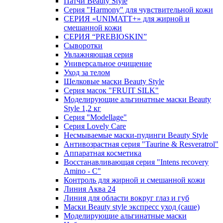
Патчи Beauty Style
Серия "Harmony" для чувствительной кожи
СЕРИЯ «UNIMATT+» для жирной и
смешанной кожи
СЕРИЯ “PREBIOSKIN”
Сыворотки
Увлажняющая серия
Универсальное очищение
Уход за телом
Шелковые маски Beauty Style
Серия масок "FRUIT SILK"
Моделирующие альгинатные маски Beauty
Style 1,2 кг
Серия "Modellage"
Cерия Lovely Care
Несмываемые маски-пудинги Beauty Style
Антивозрастная серия "Taurine & Resveratrol"
Аппаратная косметика
Восстанавливающая серия "Intens recovery
Amino - C"
Контроль для жирной и смешанной кожи
Линия Аква 24
Линия для области вокруг глаз и губ
Маски Beauty style экспресс уход (саше)
Моделирующие альгинатные маски