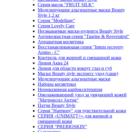
Серия масок "FRUIT SILK"
Моделирующие альгинатные маски Beauty
Style 1,2 кг
Серия "Modellage"
Cерия Lovely Care
Несмываемые маски-пудинги Beauty Style
Антивозрастная серия "Taurine & Resveratrol"
Аппаратная косметика
Восстанавливающая серия "Intens recovery
Amino - C"
Контроль для жирной и смешанной кожи
Линия Аква 24
Линия для области вокруг глаз и губ
Маски Beauty style экспресс уход (саше)
Моделирующие альгинатные маски
Наборы косметики
Неинвазивная карбокситерапия
Омолаживающий уход за увядающей кожей
"Матриксил Актив"
Патчи Beauty Style
Серия "Harmony" для чувствительной кожи
СЕРИЯ «UNIMATT+» для жирной и
смешанной кожи
СЕРИЯ “PREBIOSKIN”
Сыворотки