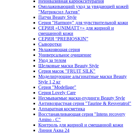
Неинвазивная карбокситерапия
Омолаживающий уход за увядающей кожей
"Матриксил Актив"
Патчи Beauty Style
Серия "Harmony" для чувствительной кожи
СЕРИЯ «UNIMATT+» для жирной и
смешанной кожи
СЕРИЯ “PREBIOSKIN”
Сыворотки
Увлажняющая серия
Универсальное очищение
Уход за телом
Шелковые маски Beauty Style
Серия масок "FRUIT SILK"
Моделирующие альгинатные маски Beauty
Style 1,2 кг
Серия "Modellage"
Cерия Lovely Care
Несмываемые маски-пудинги Beauty Style
Антивозрастная серия "Taurine & Resveratrol"
Аппаратная косметика
Восстанавливающая серия "Intens recovery
Amino - C"
Контроль для жирной и смешанной кожи
Линия Аква 24