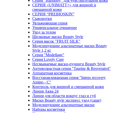
Серия "Harmony" для чувствительной кожи
СЕРИЯ «UNIMATT+» для жирной и
смешанной кожи
СЕРИЯ “PREBIOSKIN”
Сыворотки
Увлажняющая серия
Универсальное очищение
Уход за телом
Шелковые маски Beauty Style
Серия масок "FRUIT SILK"
Моделирующие альгинатные маски Beauty
Style 1,2 кг
Серия "Modellage"
Cерия Lovely Care
Несмываемые маски-пудинги Beauty Style
Антивозрастная серия "Taurine & Resveratrol"
Аппаратная косметика
Восстанавливающая серия "Intens recovery
Amino - C"
Контроль для жирной и смешанной кожи
Линия Аква 24
Линия для области вокруг глаз и губ
Маски Beauty style экспресс уход (саше)
Моделирующие альгинатные маски
Наборы косметики