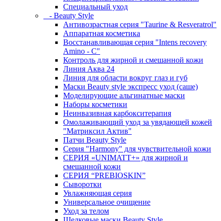
Специальный уход
- Beauty Style
Антивозрастная серия "Taurine & Resveratrol"
Аппаратная косметика
Восстанавливающая серия "Intens recovery
Amino - C"
Контроль для жирной и смешанной кожи
Линия Аква 24
Линия для области вокруг глаз и губ
Маски Beauty style экспресс уход (саше)
Моделирующие альгинатные маски
Наборы косметики
Неинвазивная карбокситерапия
Омолаживающий уход за увядающей кожей
"Матриксил Актив"
Патчи Beauty Style
Серия "Harmony" для чувствительной кожи
СЕРИЯ «UNIMATT+» для жирной и
смешанной кожи
СЕРИЯ “PREBIOSKIN”
Сыворотки
Увлажняющая серия
Универсальное очищение
Уход за телом
Шелковые маски Beauty Style