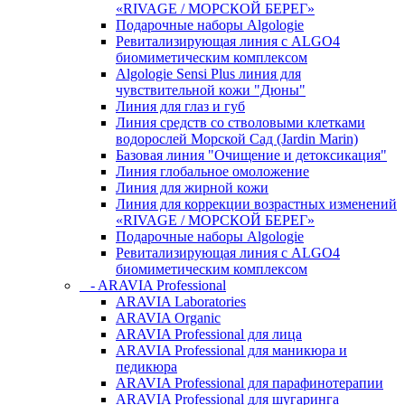
«RIVAGE / МОРСКОЙ БЕРЕГ»
Подарочные наборы Algologie
Ревитализирующая линия с ALGO4
биомиметическим комплексом
Algologie Sensi Plus линия для
чувcтвительной кожи "Дюны"
Линия для глаз и губ
Линия средств со стволовыми клетками
водорослей Морской Сад (Jardin Marin)
Базовая линия "Очищение и детоксикация"
Линия глобальное омоложение
Линия для жирной кожи
Линия для коррекции возрастных изменений
«RIVAGE / МОРСКОЙ БЕРЕГ»
Подарочные наборы Algologie
Ревитализирующая линия с ALGO4
биомиметическим комплексом
- ARAVIA Professional
ARAVIA Laboratories
ARAVIA Organic
ARAVIA Professional для лица
ARAVIA Professional для маникюра и
педикюра
ARAVIA Professional для парафинотерапии
ARAVIA Professional для шугаринга