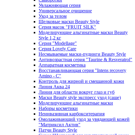
Увлажняющая серия
Универсальное очищение
Уход за телом
Шелковые маски Beauty Style
Серия масок "FRUIT SILK"
Моделирующие альгинатные маски Beauty
Style 1,2 кг
Серия "Modellage"
Cерия Lovely Care
Несмываемые маски-пудинги Beauty Style
Антивозрастная серия "Taurine & Resveratrol"
Аппаратная косметика
Восстанавливающая серия "Intens recovery
Amino - C"
Контроль для жирной и смешанной кожи
Линия Аква 24
Линия для области вокруг глаз и губ
Маски Beauty style экспресс уход (саше)
Моделирующие альгинатные маски
Наборы косметики
Неинвазивная карбокситерапия
Омолаживающий уход за увядающей кожей
"Матриксил Актив"
Патчи Beauty Style