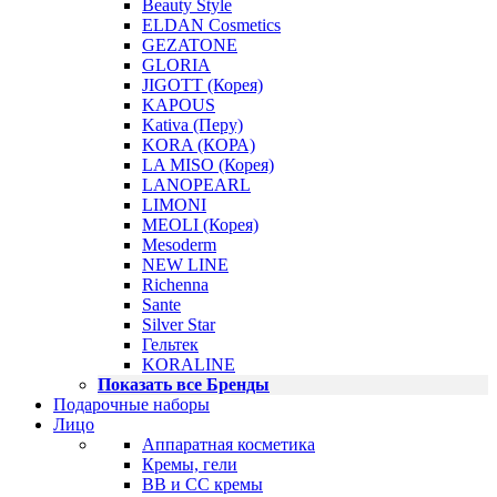
Beauty Style
ELDAN Cosmetics
GEZATONE
GLORIA
JIGOTT (Корея)
KAPOUS
Kativa (Перу)
KORA (КОРА)
LA MISO (Корея)
LANOPEARL
LIMONI
MEOLI (Корея)
Mesoderm
NEW LINE
Richenna
Sante
Silver Star
Гельтек
KORALINE
Показать все Бренды
Подарочные наборы
Лицо
Аппаратная косметика
Кремы, гели
BB и CC кремы