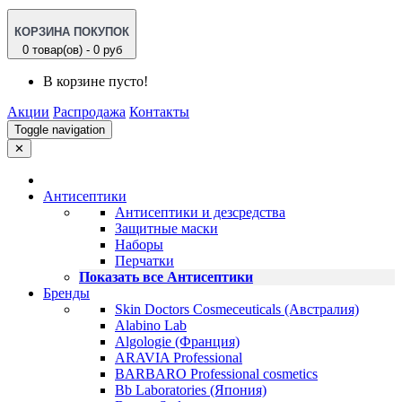
КОРЗИНА ПОКУПОК
0 товар(ов) - 0 руб
В корзине пусто!
Акции
Распродажа
Контакты
Toggle navigation
✕
Антисептики
Антисептики и дезсредства
Защитные маски
Наборы
Перчатки
Показать все Антисептики
Бренды
Skin Doctors Cosmeceuticals (Австралия)
Alabino Lab
Algologie (Франция)
ARAVIA Professional
BARBARO Professional cosmetics
Bb Laboratories (Япония)