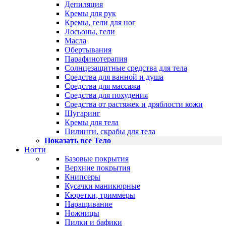
Депиляция
Кремы для рук
Кремы, гели для ног
Лосьоны, гели
Масла
Обертывания
Парафинотерапия
Солнцезащитные средства для тела
Средства для ванной и душа
Средства для массажа
Средства для похудения
Средства от растяжек и дряблости кожи
Шугаринг
Кремы для тела
Пилинги, скрабы для тела
Показать все Тело
Ногти
Базовые покрытия
Верхние покрытия
Книпсеры
Кусачки маникюрные
Кюретки, триммеры
Наращивание
Ножницы
Пилки и бафики