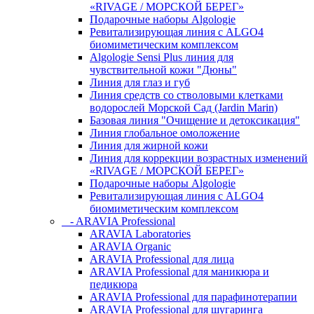
«RIVAGE / МОРСКОЙ БЕРЕГ»
Подарочные наборы Algologie
Ревитализирующая линия с ALGO4
биомиметическим комплексом
Algologie Sensi Plus линия для
чувcтвительной кожи "Дюны"
Линия для глаз и губ
Линия средств со стволовыми клетками
водорослей Морской Сад (Jardin Marin)
Базовая линия "Очищение и детоксикация"
Линия глобальное омоложение
Линия для жирной кожи
Линия для коррекции возрастных изменений
«RIVAGE / МОРСКОЙ БЕРЕГ»
Подарочные наборы Algologie
Ревитализирующая линия с ALGO4
биомиметическим комплексом
- ARAVIA Professional
ARAVIA Laboratories
ARAVIA Organic
ARAVIA Professional для лица
ARAVIA Professional для маникюра и
педикюра
ARAVIA Professional для парафинотерапии
ARAVIA Professional для шугаринга