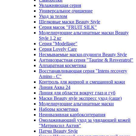
Увлажняющая серия
Универсальное очищение
Уход за телом
Шелковые маски Beauty Style
Серия масок "FRUIT SILK"
Моделирующие альгинатные маски Beauty
Style 1,2 кг
Серия "Modellage"
Cерия Lovely Care
Несмываемые маски-пудинги Beauty Style
Антивозрастная серия "Taurine & Resveratrol"
Аппаратная косметика
Восстанавливающая серия "Intens recovery
Amino - C"
Контроль для жирной и смешанной кожи
Линия Аква 24
Линия для области вокруг глаз и губ
Маски Beauty style экспресс уход (саше)
Моделирующие альгинатные маски
Наборы косметики
Неинвазивная карбокситерапия
Омолаживающий уход за увядающей кожей
"Матриксил Актив"
Патчи Beauty Style