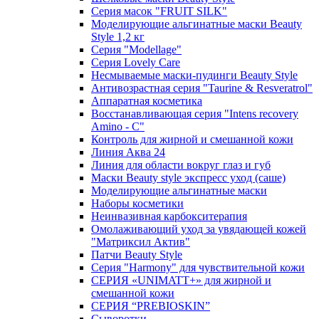
Серия масок "FRUIT SILK"
Моделирующие альгинатные маски Beauty
Style 1,2 кг
Серия "Modellage"
Cерия Lovely Care
Несмываемые маски-пудинги Beauty Style
Антивозрастная серия "Taurine & Resveratrol"
Аппаратная косметика
Восстанавливающая серия "Intens recovery
Amino - C"
Контроль для жирной и смешанной кожи
Линия Аква 24
Линия для области вокруг глаз и губ
Маски Beauty style экспресс уход (саше)
Моделирующие альгинатные маски
Наборы косметики
Неинвазивная карбокситерапия
Омолаживающий уход за увядающей кожей
"Матриксил Актив"
Патчи Beauty Style
Серия "Harmony" для чувствительной кожи
СЕРИЯ «UNIMATT+» для жирной и
смешанной кожи
СЕРИЯ “PREBIOSKIN”
Сыворотки