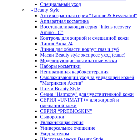
Специальный уход
- Beauty Style
Антивозрастная серия "Taurine & Resveratrol"
Аппаратная косметика
Восстанавливающая серия "Intens recovery
Amino - C"
Контроль для жирной и смешанной кожи
Линия Аква 24
Линия для области вокруг глаз и губ
Маски Beauty style экспресс уход (саше)
Моделирующие альгинатные маски
Наборы косметики
Неинвазивная карбокситерапия
Омолаживающий уход за увядающей кожей
"Матриксил Актив"
Патчи Beauty Style
Серия "Harmony" для чувствительной кожи
СЕРИЯ «UNIMATT+» для жирной и
смешанной кожи
СЕРИЯ “PREBIOSKIN”
Сыворотки
Увлажняющая серия
Универсальное очищение
Уход за телом
Шелковые маски Beauty Style