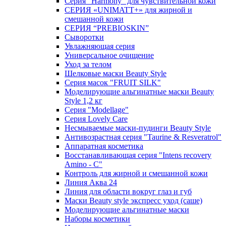
Серия "Harmony" для чувствительной кожи
СЕРИЯ «UNIMATT+» для жирной и
смешанной кожи
СЕРИЯ “PREBIOSKIN”
Сыворотки
Увлажняющая серия
Универсальное очищение
Уход за телом
Шелковые маски Beauty Style
Серия масок "FRUIT SILK"
Моделирующие альгинатные маски Beauty
Style 1,2 кг
Серия "Modellage"
Cерия Lovely Care
Несмываемые маски-пудинги Beauty Style
Антивозрастная серия "Taurine & Resveratrol"
Аппаратная косметика
Восстанавливающая серия "Intens recovery
Amino - C"
Контроль для жирной и смешанной кожи
Линия Аква 24
Линия для области вокруг глаз и губ
Маски Beauty style экспресс уход (саше)
Моделирующие альгинатные маски
Наборы косметики