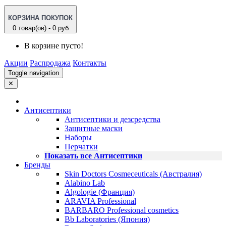
КОРЗИНА ПОКУПОК
0 товар(ов) - 0 руб
В корзине пусто!
Акции
Распродажа
Контакты
Toggle navigation
✕
Антисептики
Антисептики и дезсредства
Защитные маски
Наборы
Перчатки
Показать все Антисептики
Бренды
Skin Doctors Cosmeceuticals (Австралия)
Alabino Lab
Algologie (Франция)
ARAVIA Professional
BARBARO Professional cosmetics
Bb Laboratories (Япония)