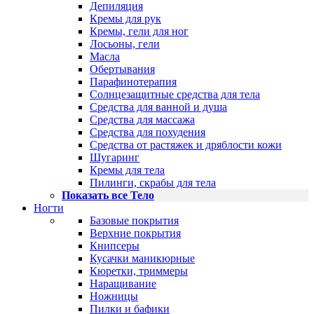
Депиляция
Кремы для рук
Кремы, гели для ног
Лосьоны, гели
Масла
Обертывания
Парафинотерапия
Солнцезащитные средства для тела
Средства для ванной и душа
Средства для массажа
Средства для похудения
Средства от растяжек и дряблости кожи
Шугаринг
Кремы для тела
Пилинги, скрабы для тела
Показать все Тело
Ногти
Базовые покрытия
Верхние покрытия
Книпсеры
Кусачки маникюрные
Кюретки, триммеры
Наращивание
Ножницы
Пилки и бафики