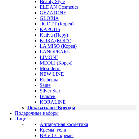
Beauty Style
ELDAN Cosmetics
GEZATONE
GLORIA
JIGOTT (Корея)
KAPOUS
Kativa (Перу)
KORA (КОРА)
LA MISO (Корея)
LANOPEARL
LIMONI
MEOLI (Корея)
Mesoderm
NEW LINE
Richenna
Sante
Silver Star
Гельтек
KORALINE
Показать все Бренды
Подарочные наборы
Лицо
Аппаратная косметика
Кремы, гели
BB и CC кремы