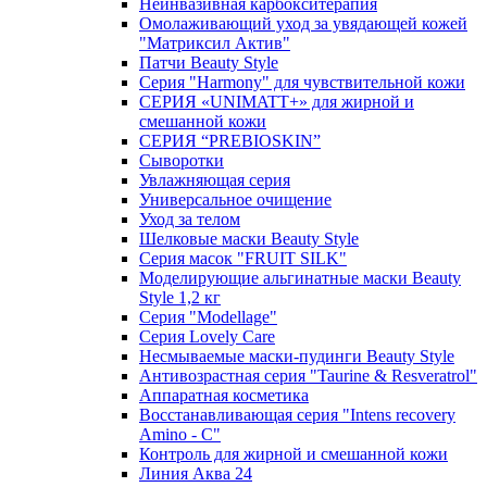
Неинвазивная карбокситерапия
Омолаживающий уход за увядающей кожей
"Матриксил Актив"
Патчи Beauty Style
Серия "Harmony" для чувствительной кожи
СЕРИЯ «UNIMATT+» для жирной и
смешанной кожи
СЕРИЯ “PREBIOSKIN”
Сыворотки
Увлажняющая серия
Универсальное очищение
Уход за телом
Шелковые маски Beauty Style
Серия масок "FRUIT SILK"
Моделирующие альгинатные маски Beauty
Style 1,2 кг
Серия "Modellage"
Cерия Lovely Care
Несмываемые маски-пудинги Beauty Style
Антивозрастная серия "Taurine & Resveratrol"
Аппаратная косметика
Восстанавливающая серия "Intens recovery
Amino - C"
Контроль для жирной и смешанной кожи
Линия Аква 24