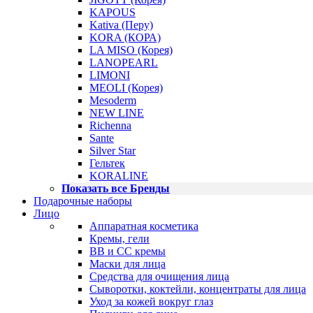
KAPOUS
Kativa (Перу)
KORA (КОРА)
LA MISO (Корея)
LANOPEARL
LIMONI
MEOLI (Корея)
Mesoderm
NEW LINE
Richenna
Sante
Silver Star
Гельтек
KORALINE
Показать все Бренды
Подарочные наборы
Лицо
Аппаратная косметика
Кремы, гели
BB и CC кремы
Маски для лица
Средства для очищения лица
Сыворотки, коктейли, концентраты для лица
Уход за кожей вокруг глаз