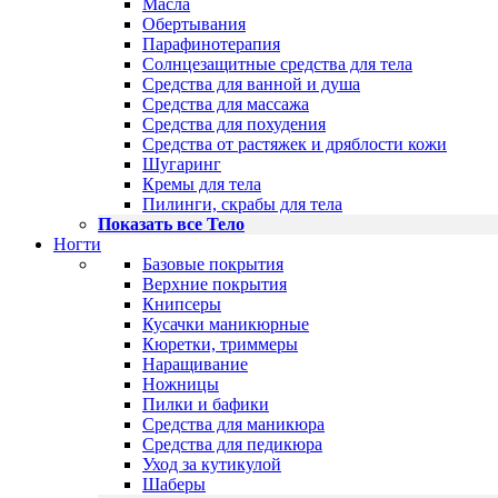
Масла
Обертывания
Парафинотерапия
Солнцезащитные средства для тела
Средства для ванной и душа
Средства для массажа
Средства для похудения
Средства от растяжек и дряблости кожи
Шугаринг
Кремы для тела
Пилинги, скрабы для тела
Показать все Тело
Ногти
Базовые покрытия
Верхние покрытия
Книпсеры
Кусачки маникюрные
Кюретки, триммеры
Наращивание
Ножницы
Пилки и бафики
Средства для маникюра
Средства для педикюра
Уход за кутикулой
Шаберы