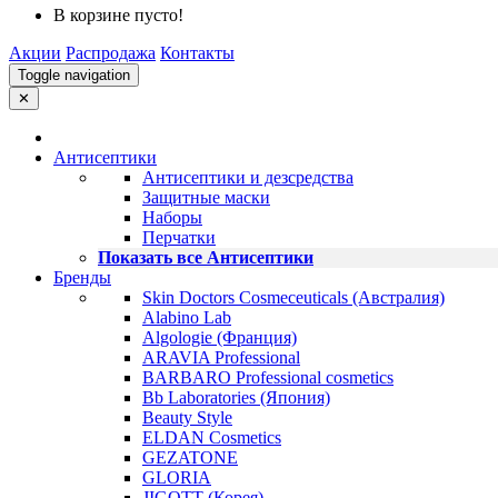
В корзине пусто!
Акции
Распродажа
Контакты
Toggle navigation
✕
Антисептики
Антисептики и дезсредства
Защитные маски
Наборы
Перчатки
Показать все Антисептики
Бренды
Skin Doctors Cosmeceuticals (Австралия)
Alabino Lab
Algologie (Франция)
ARAVIA Professional
BARBARO Professional cosmetics
Bb Laboratories (Япония)
Beauty Style
ELDAN Cosmetics
GEZATONE
GLORIA
JIGOTT (Корея)