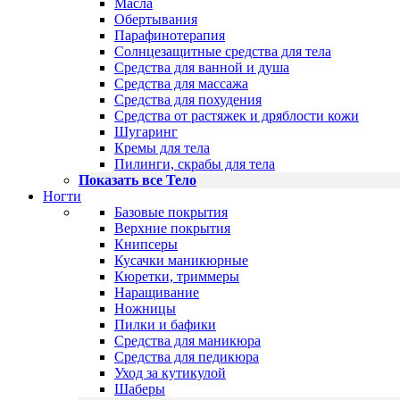
Масла
Обертывания
Парафинотерапия
Солнцезащитные средства для тела
Средства для ванной и душа
Средства для массажа
Средства для похудения
Средства от растяжек и дряблости кожи
Шугаринг
Кремы для тела
Пилинги, скрабы для тела
Показать все Тело
Ногти
Базовые покрытия
Верхние покрытия
Книпсеры
Кусачки маникюрные
Кюретки, триммеры
Наращивание
Ножницы
Пилки и бафики
Средства для маникюра
Средства для педикюра
Уход за кутикулой
Шаберы