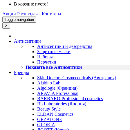
В корзине пусто!
Акции
Распродажа
Контакты
Toggle navigation
✕
Антисептики
Антисептики и дезсредства
Защитные маски
Наборы
Перчатки
Показать все Антисептики
Бренды
Skin Doctors Cosmeceuticals (Австралия)
Alabino Lab
Algologie (Франция)
ARAVIA Professional
BARBARO Professional cosmetics
Bb Laboratories (Япония)
Beauty Style
ELDAN Cosmetics
GEZATONE
GLORIA
JIGOTT (Корея)