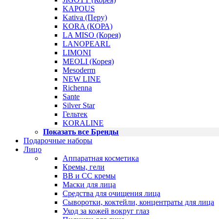
KAPOUS
Kativa (Перу)
KORA (КОРА)
LA MISO (Корея)
LANOPEARL
LIMONI
MEOLI (Корея)
Mesoderm
NEW LINE
Richenna
Sante
Silver Star
Гельтек
KORALINE
Показать все Бренды
Подарочные наборы
Лицо
Аппаратная косметика
Кремы, гели
BB и CC кремы
Маски для лица
Средства для очищения лица
Сыворотки, коктейли, концентраты для лица
Уход за кожей вокруг глаз