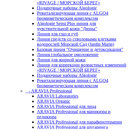
«RIVAGE / МОРСКОЙ БЕРЕГ»
Подарочные наборы Algologie
Ревитализирующая линия с ALGO4
биомиметическим комплексом
Algologie Sensi Plus линия для
чувcтвительной кожи "Дюны"
Линия для глаз и губ
Линия средств со стволовыми клетками
водорослей Морской Сад (Jardin Marin)
Базовая линия "Очищение и детоксикация"
Линия глобальное омоложение
Линия для жирной кожи
Линия для коррекции возрастных изменений
«RIVAGE / МОРСКОЙ БЕРЕГ»
Подарочные наборы Algologie
Ревитализирующая линия с ALGO4
биомиметическим комплексом
- ARAVIA Professional
ARAVIA Laboratories
ARAVIA Organic
ARAVIA Professional для лица
ARAVIA Professional для маникюра и
педикюра
ARAVIA Professional для парафинотерапии
ARAVIA Professional для шугаринга