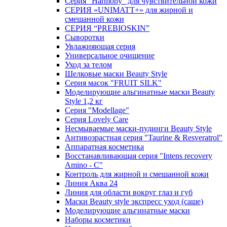
Серия "Harmony" для чувствительной кожи
СЕРИЯ «UNIMATT+» для жирной и
смешанной кожи
СЕРИЯ “PREBIOSKIN”
Сыворотки
Увлажняющая серия
Универсальное очищение
Уход за телом
Шелковые маски Beauty Style
Серия масок "FRUIT SILK"
Моделирующие альгинатные маски Beauty
Style 1,2 кг
Серия "Modellage"
Cерия Lovely Care
Несмываемые маски-пудинги Beauty Style
Антивозрастная серия "Taurine & Resveratrol"
Аппаратная косметика
Восстанавливающая серия "Intens recovery
Amino - C"
Контроль для жирной и смешанной кожи
Линия Аква 24
Линия для области вокруг глаз и губ
Маски Beauty style экспресс уход (саше)
Моделирующие альгинатные маски
Наборы косметики