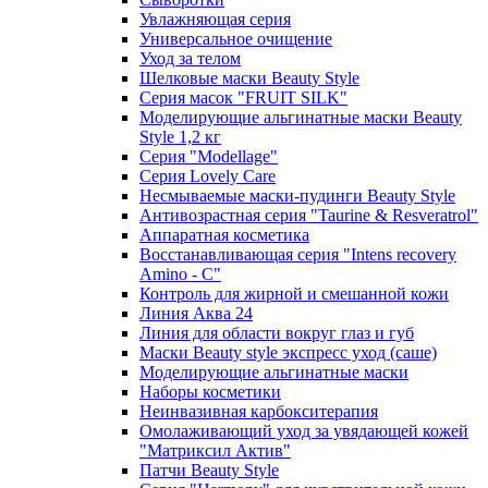
Увлажняющая серия
Универсальное очищение
Уход за телом
Шелковые маски Beauty Style
Серия масок "FRUIT SILK"
Моделирующие альгинатные маски Beauty
Style 1,2 кг
Серия "Modellage"
Cерия Lovely Care
Несмываемые маски-пудинги Beauty Style
Антивозрастная серия "Taurine & Resveratrol"
Аппаратная косметика
Восстанавливающая серия "Intens recovery
Amino - C"
Контроль для жирной и смешанной кожи
Линия Аква 24
Линия для области вокруг глаз и губ
Маски Beauty style экспресс уход (саше)
Моделирующие альгинатные маски
Наборы косметики
Неинвазивная карбокситерапия
Омолаживающий уход за увядающей кожей
"Матриксил Актив"
Патчи Beauty Style