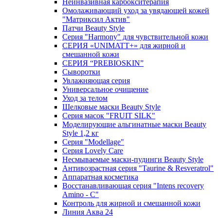
Неинвазивная карбокситерапия
Омолаживающий уход за увядающей кожей
"Матриксил Актив"
Патчи Beauty Style
Серия "Harmony" для чувствительной кожи
СЕРИЯ «UNIMATT+» для жирной и
смешанной кожи
СЕРИЯ “PREBIOSKIN”
Сыворотки
Увлажняющая серия
Универсальное очищение
Уход за телом
Шелковые маски Beauty Style
Серия масок "FRUIT SILK"
Моделирующие альгинатные маски Beauty
Style 1,2 кг
Серия "Modellage"
Cерия Lovely Care
Несмываемые маски-пудинги Beauty Style
Антивозрастная серия "Taurine & Resveratrol"
Аппаратная косметика
Восстанавливающая серия "Intens recovery
Amino - C"
Контроль для жирной и смешанной кожи
Линия Аква 24