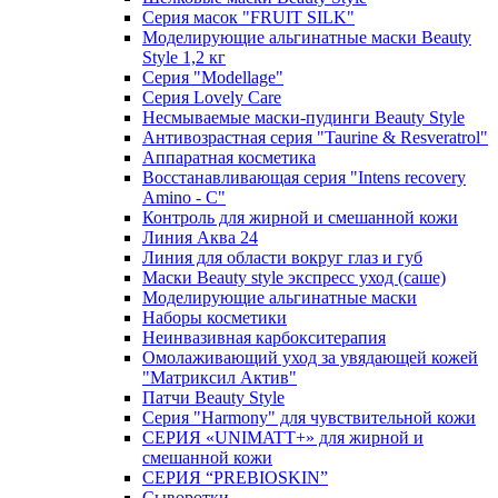
Серия масок "FRUIT SILK"
Моделирующие альгинатные маски Beauty
Style 1,2 кг
Серия "Modellage"
Cерия Lovely Care
Несмываемые маски-пудинги Beauty Style
Антивозрастная серия "Taurine & Resveratrol"
Аппаратная косметика
Восстанавливающая серия "Intens recovery
Amino - C"
Контроль для жирной и смешанной кожи
Линия Аква 24
Линия для области вокруг глаз и губ
Маски Beauty style экспресс уход (саше)
Моделирующие альгинатные маски
Наборы косметики
Неинвазивная карбокситерапия
Омолаживающий уход за увядающей кожей
"Матриксил Актив"
Патчи Beauty Style
Серия "Harmony" для чувствительной кожи
СЕРИЯ «UNIMATT+» для жирной и
смешанной кожи
СЕРИЯ “PREBIOSKIN”
Сыворотки