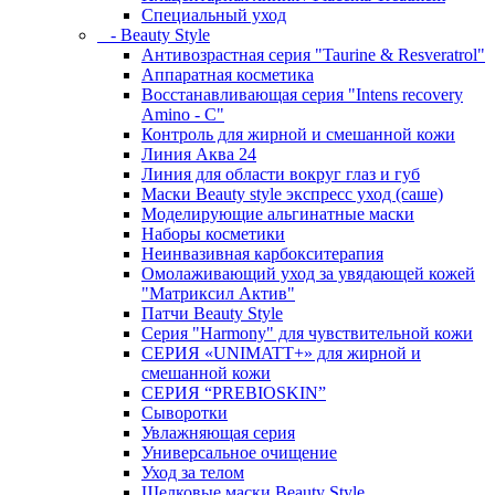
Специальный уход
- Beauty Style
Антивозрастная серия "Taurine & Resveratrol"
Аппаратная косметика
Восстанавливающая серия "Intens recovery
Amino - C"
Контроль для жирной и смешанной кожи
Линия Аква 24
Линия для области вокруг глаз и губ
Маски Beauty style экспресс уход (саше)
Моделирующие альгинатные маски
Наборы косметики
Неинвазивная карбокситерапия
Омолаживающий уход за увядающей кожей
"Матриксил Актив"
Патчи Beauty Style
Серия "Harmony" для чувствительной кожи
СЕРИЯ «UNIMATT+» для жирной и
смешанной кожи
СЕРИЯ “PREBIOSKIN”
Сыворотки
Увлажняющая серия
Универсальное очищение
Уход за телом
Шелковые маски Beauty Style