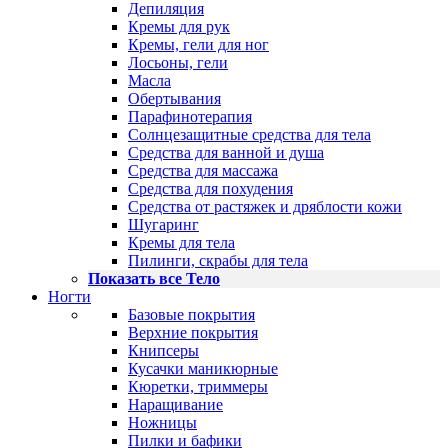
Депиляция
Кремы для рук
Кремы, гели для ног
Лосьоны, гели
Масла
Обертывания
Парафинотерапия
Солнцезащитные средства для тела
Средства для ванной и душа
Средства для массажа
Средства для похудения
Средства от растяжек и дряблости кожи
Шугаринг
Кремы для тела
Пилинги, скрабы для тела
Показать все Тело
Ногти
Базовые покрытия
Верхние покрытия
Книпсеры
Кусачки маникюрные
Кюретки, триммеры
Наращивание
Ножницы
Пилки и бафики