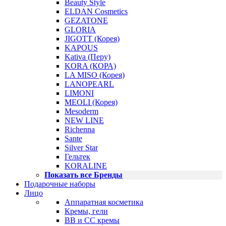
Beauty Style
ELDAN Cosmetics
GEZATONE
GLORIA
JIGOTT (Корея)
KAPOUS
Kativa (Перу)
KORA (КОРА)
LA MISO (Корея)
LANOPEARL
LIMONI
MEOLI (Корея)
Mesoderm
NEW LINE
Richenna
Sante
Silver Star
Гельтек
KORALINE
Показать все Бренды
Подарочные наборы
Лицо
Аппаратная косметика
Кремы, гели
BB и CC кремы