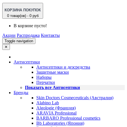
КОРЗИНА ПОКУПОК
0 товар(ов) - 0 руб
В корзине пусто!
Акции
Распродажа
Контакты
Toggle navigation
✕
Антисептики
Антисептики и дезсредства
Защитные маски
Наборы
Перчатки
Показать все Антисептики
Бренды
Skin Doctors Cosmeceuticals (Австралия)
Alabino Lab
Algologie (Франция)
ARAVIA Professional
BARBARO Professional cosmetics
Bb Laboratories (Япония)