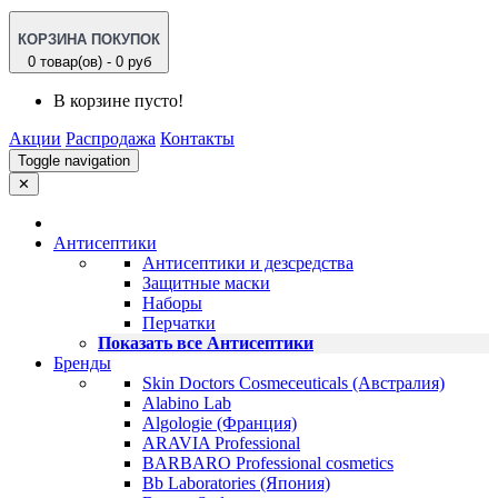
КОРЗИНА ПОКУПОК
0 товар(ов) - 0 руб
В корзине пусто!
Акции
Распродажа
Контакты
Toggle navigation
✕
Антисептики
Антисептики и дезсредства
Защитные маски
Наборы
Перчатки
Показать все Антисептики
Бренды
Skin Doctors Cosmeceuticals (Австралия)
Alabino Lab
Algologie (Франция)
ARAVIA Professional
BARBARO Professional cosmetics
Bb Laboratories (Япония)