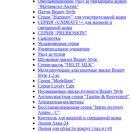
Омолаживающий уход за увядающей кожей
"Матриксил Актив"
Патчи Beauty Style
Серия "Harmony" для чувствительной кожи
СЕРИЯ «UNIMATT+» для жирной и
смешанной кожи
СЕРИЯ “PREBIOSKIN”
Сыворотки
Увлажняющая серия
Универсальное очищение
Уход за телом
Шелковые маски Beauty Style
Серия масок "FRUIT SILK"
Моделирующие альгинатные маски Beauty
Style 1,2 кг
Серия "Modellage"
Cерия Lovely Care
Несмываемые маски-пудинги Beauty Style
Антивозрастная серия "Taurine & Resveratrol"
Аппаратная косметика
Восстанавливающая серия "Intens recovery
Amino - C"
Контроль для жирной и смешанной кожи
Линия Аква 24
Линия для области вокруг глаз и губ