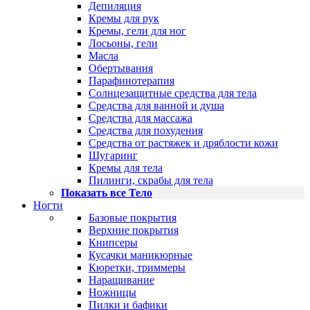
Депиляция
Кремы для рук
Кремы, гели для ног
Лосьоны, гели
Масла
Обертывания
Парафинотерапия
Солнцезащитные средства для тела
Средства для ванной и душа
Средства для массажа
Средства для похудения
Средства от растяжек и дряблости кожи
Шугаринг
Кремы для тела
Пилинги, скрабы для тела
Показать все Тело
Ногти
Базовые покрытия
Верхние покрытия
Книпсеры
Кусачки маникюрные
Кюретки, триммеры
Наращивание
Ножницы
Пилки и бафики