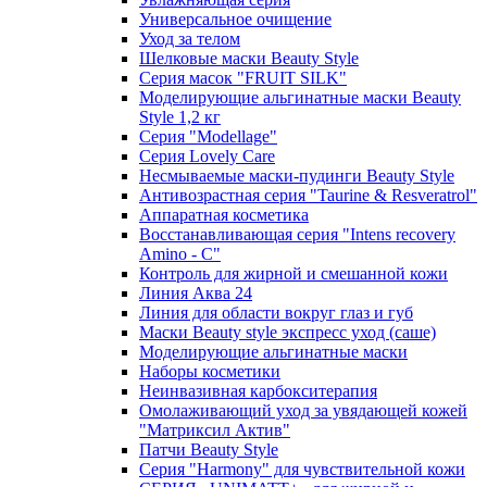
Универсальное очищение
Уход за телом
Шелковые маски Beauty Style
Серия масок "FRUIT SILK"
Моделирующие альгинатные маски Beauty
Style 1,2 кг
Серия "Modellage"
Cерия Lovely Care
Несмываемые маски-пудинги Beauty Style
Антивозрастная серия "Taurine & Resveratrol"
Аппаратная косметика
Восстанавливающая серия "Intens recovery
Amino - C"
Контроль для жирной и смешанной кожи
Линия Аква 24
Линия для области вокруг глаз и губ
Маски Beauty style экспресс уход (саше)
Моделирующие альгинатные маски
Наборы косметики
Неинвазивная карбокситерапия
Омолаживающий уход за увядающей кожей
"Матриксил Актив"
Патчи Beauty Style
Серия "Harmony" для чувствительной кожи