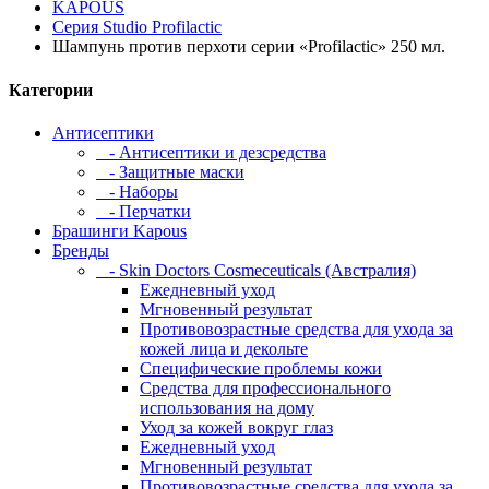
KAPOUS
Серия Studio Profilactic
Шампунь против перхоти серии «Profilactic» 250 мл.
Категории
Антисептики
- Антисептики и дезсредства
- Защитные маски
- Наборы
- Перчатки
Брашинги Kapous
Бренды
- Skin Doctors Cosmeceuticals (Австралия)
Ежедневный уход
Мгновенный результат
Противовозрастные средства для ухода за
кожей лица и декольте
Специфические проблемы кожи
Средства для профессионального
использования на дому
Уход за кожей вокруг глаз
Ежедневный уход
Мгновенный результат
Противовозрастные средства для ухода за