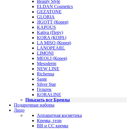
Beauty Style
ELDAN Cosmetics
GEZATONE
GLORIA
JIGOTT (Корея)
KAPOUS
Kativa (Перу)
KORA (КОРА)
LA MISO (Корея)
LANOPEARL
LIMONI
MEOLI (Корея)
Mesoderm
NEW LINE
Richenna
Sante
Silver Star
Гельтек
KORALINE
Показать все Бренды
Подарочные наборы
Лицо
Аппаратная косметика
Кремы, гели
BB и CC кремы