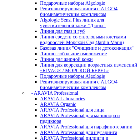
Подарочные наборы Algologie
Ревитализирующая линия с ALGO4
биомиметическим комплексом
Algologie Sensi Plus линия для
чувcтвительной кожи "Дюны"
Линия для глаз и губ
Линия средств со стволовыми клетками
водорослей Морской Сад (Jardin Marin)
Базовая линия "Очищение и детоксикация"
Линия глобальное омоложение
Линия для жирной кожи
Линия для коррекции возрастных изменений
«RIVAGE / МОРСКОЙ БЕРЕГ»
Подарочные наборы Algologie
Ревитализирующая линия с ALGO4
биомиметическим комплексом
- ARAVIA Professional
ARAVIA Laboratories
ARAVIA Organic
ARAVIA Professional для лица
ARAVIA Professional для маникюра и
педикюра
ARAVIA Professional для парафинотерапии
ARAVIA Professional для шугаринга
ARAVIA Professional пилинги и