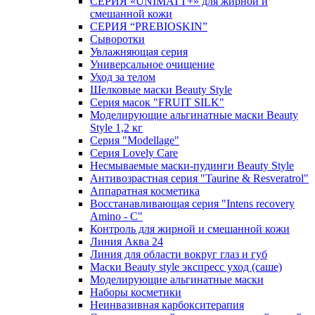
СЕРИЯ «UNIMATT+» для жирной и
смешанной кожи
СЕРИЯ “PREBIOSKIN”
Сыворотки
Увлажняющая серия
Универсальное очищение
Уход за телом
Шелковые маски Beauty Style
Серия масок "FRUIT SILK"
Моделирующие альгинатные маски Beauty
Style 1,2 кг
Серия "Modellage"
Cерия Lovely Care
Несмываемые маски-пудинги Beauty Style
Антивозрастная серия "Taurine & Resveratrol"
Аппаратная косметика
Восстанавливающая серия "Intens recovery
Amino - C"
Контроль для жирной и смешанной кожи
Линия Аква 24
Линия для области вокруг глаз и губ
Маски Beauty style экспресс уход (саше)
Моделирующие альгинатные маски
Наборы косметики
Неинвазивная карбокситерапия