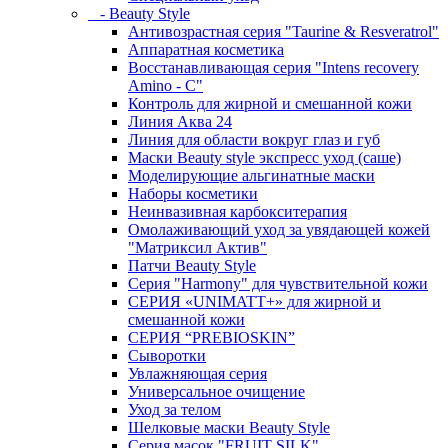
- Beauty Style
Антивозрастная серия "Taurine & Resveratrol"
Аппаратная косметика
Восстанавливающая серия "Intens recovery
Amino - C"
Контроль для жирной и смешанной кожи
Линия Аква 24
Линия для области вокруг глаз и губ
Маски Beauty style экспресс уход (саше)
Моделирующие альгинатные маски
Наборы косметики
Неинвазивная карбокситерапия
Омолаживающий уход за увядающей кожей
"Матриксил Актив"
Патчи Beauty Style
Серия "Harmony" для чувствительной кожи
СЕРИЯ «UNIMATT+» для жирной и
смешанной кожи
СЕРИЯ “PREBIOSKIN”
Сыворотки
Увлажняющая серия
Универсальное очищение
Уход за телом
Шелковые маски Beauty Style
Серия масок "FRUIT SILK"