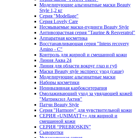
Моделирующие альгинатные маски Beauty
Style 1,2 кг
Серия "Modellage"
Cерия Lovely Care
Несмываемые маски-пудинги Beauty Style
Антивозрастная серия "Taurine & Resveratrol"
Аппаратная косметика
Восстанавливающая серия "Intens recovery
Amino - C"
Контроль для жирной и смешанной кожи
Линия Аква 24
Линия для области вокруг глаз и губ
Маски Beauty style экспресс уход (саше)
Моделирующие альгинатные маски
Наборы косметики
Неинвазивная карбокситерапия
Омолаживающий уход за увядающей кожей
"Матриксил Актив"
Патчи Beauty Style
Серия "Harmony" для чувствительной кожи
СЕРИЯ «UNIMATT+» для жирной и
смешанной кожи
СЕРИЯ “PREBIOSKIN”
Сыворотки
Увлажняющая серия