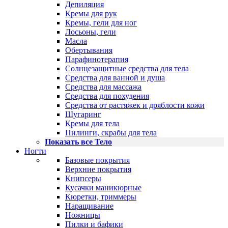
Депиляция
Кремы для рук
Кремы, гели для ног
Лосьоны, гели
Масла
Обертывания
Парафинотерапия
Солнцезащитные средства для тела
Средства для ванной и душа
Средства для массажа
Средства для похудения
Средства от растяжек и дряблости кожи
Шугаринг
Кремы для тела
Пилинги, скрабы для тела
Показать все Тело
Ногти
Базовые покрытия
Верхние покрытия
Книпсеры
Кусачки маникюрные
Кюретки, триммеры
Наращивание
Ножницы
Пилки и бафики