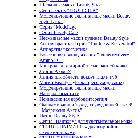
Шелковые маски Beauty Style
Серия масок "FRUIT SILK"
Моделирующие альгинатные маски Beauty
Style 1,2 кг
Серия "Modellage"
Cерия Lovely Care
Несмываемые маски-пудинги Beauty Style
Антивозрастная серия "Taurine & Resveratrol"
Аппаратная косметика
Восстанавливающая серия "Intens recovery
Amino - C"
Контроль для жирной и смешанной кожи
Линия Аква 24
Линия для области вокруг глаз и губ
Маски Beauty style экспресс уход (саше)
Моделирующие альгинатные маски
Наборы косметики
Неинвазивная карбокситерапия
Омолаживающий уход за увядающей кожей
"Матриксил Актив"
Патчи Beauty Style
Серия "Harmony" для чувствительной кожи
СЕРИЯ «UNIMATT+» для жирной и
смешанной кожи
СЕРИЯ “PREBIOSKIN”