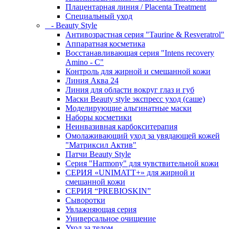
Плацентарная линия / Placenta Treatment
Специальный уход
- Beauty Style
Антивозрастная серия "Taurine & Resveratrol"
Аппаратная косметика
Восстанавливающая серия "Intens recovery
Amino - C"
Контроль для жирной и смешанной кожи
Линия Аква 24
Линия для области вокруг глаз и губ
Маски Beauty style экспресс уход (саше)
Моделирующие альгинатные маски
Наборы косметики
Неинвазивная карбокситерапия
Омолаживающий уход за увядающей кожей
"Матриксил Актив"
Патчи Beauty Style
Серия "Harmony" для чувствительной кожи
СЕРИЯ «UNIMATT+» для жирной и
смешанной кожи
СЕРИЯ “PREBIOSKIN”
Сыворотки
Увлажняющая серия
Универсальное очищение
Уход за телом