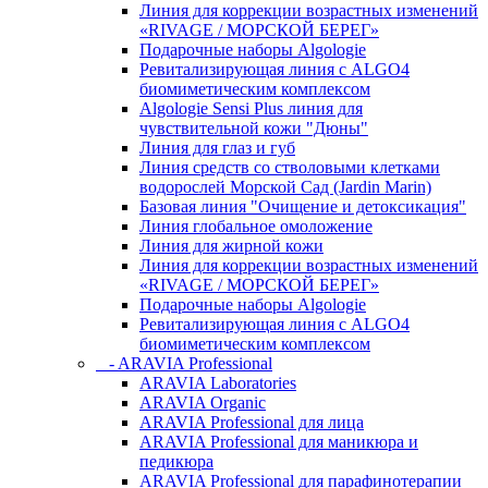
Линия для коррекции возрастных изменений
«RIVAGE / МОРСКОЙ БЕРЕГ»
Подарочные наборы Algologie
Ревитализирующая линия с ALGO4
биомиметическим комплексом
Algologie Sensi Plus линия для
чувcтвительной кожи "Дюны"
Линия для глаз и губ
Линия средств со стволовыми клетками
водорослей Морской Сад (Jardin Marin)
Базовая линия "Очищение и детоксикация"
Линия глобальное омоложение
Линия для жирной кожи
Линия для коррекции возрастных изменений
«RIVAGE / МОРСКОЙ БЕРЕГ»
Подарочные наборы Algologie
Ревитализирующая линия с ALGO4
биомиметическим комплексом
- ARAVIA Professional
ARAVIA Laboratories
ARAVIA Organic
ARAVIA Professional для лица
ARAVIA Professional для маникюра и
педикюра
ARAVIA Professional для парафинотерапии