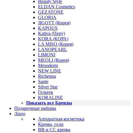
Beauty Style
ELDAN Cosmetics
GEZATONE
GLORIA
JIGOTT (Корея)
KAPOUS
Kativa (Перу)
KORA (КОРА)
LA MISO (Корея)
LANOPEARL
LIMONI
MEOLI (Корея)
Mesoderm
NEW LINE
Richenna
Sante
Silver Star
Гельтек
KORALINE
Показать все Бренды
Подарочные наборы
Лицо
Аппаратная косметика
Кремы, гели
BB и CC кремы