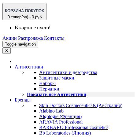
КОРЗИНА ПОКУПОК
0 товар(ов) - 0 руб
В корзине пусто!
Акции
Распродажа
Контакты
Toggle navigation
✕
Антисептики
Антисептики и дезсредства
Защитные маски
Наборы
Перчатки
Показать все Антисептики
Бренды
Skin Doctors Cosmeceuticals (Австралия)
Alabino Lab
Algologie (Франция)
ARAVIA Professional
BARBARO Professional cosmetics
Bb Laboratories (Япония)