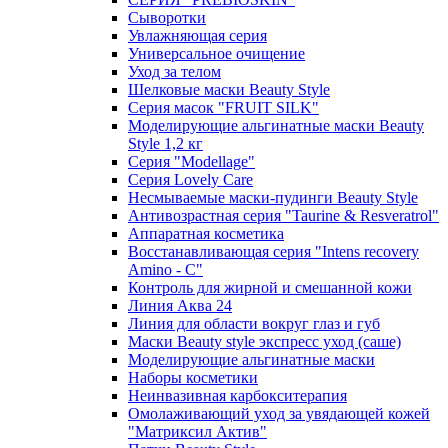
Сыворотки
Увлажняющая серия
Универсальное очищение
Уход за телом
Шелковые маски Beauty Style
Серия масок "FRUIT SILK"
Моделирующие альгинатные маски Beauty
Style 1,2 кг
Серия "Modellage"
Cерия Lovely Care
Несмываемые маски-пудинги Beauty Style
Антивозрастная серия "Taurine & Resveratrol"
Аппаратная косметика
Восстанавливающая серия "Intens recovery
Amino - C"
Контроль для жирной и смешанной кожи
Линия Аква 24
Линия для области вокруг глаз и губ
Маски Beauty style экспресс уход (саше)
Моделирующие альгинатные маски
Наборы косметики
Неинвазивная карбокситерапия
Омолаживающий уход за увядающей кожей
"Матриксил Актив"