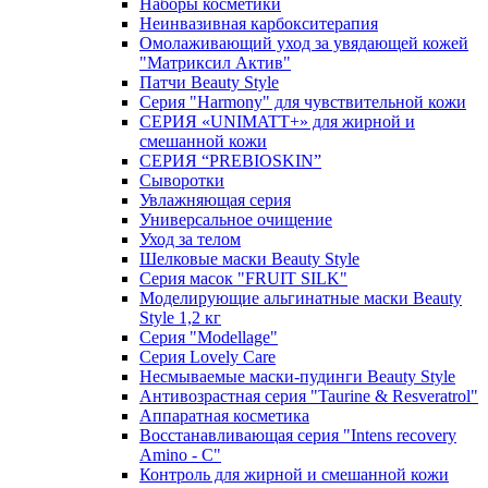
Наборы косметики
Неинвазивная карбокситерапия
Омолаживающий уход за увядающей кожей
"Матриксил Актив"
Патчи Beauty Style
Серия "Harmony" для чувствительной кожи
СЕРИЯ «UNIMATT+» для жирной и
смешанной кожи
СЕРИЯ “PREBIOSKIN”
Сыворотки
Увлажняющая серия
Универсальное очищение
Уход за телом
Шелковые маски Beauty Style
Серия масок "FRUIT SILK"
Моделирующие альгинатные маски Beauty
Style 1,2 кг
Серия "Modellage"
Cерия Lovely Care
Несмываемые маски-пудинги Beauty Style
Антивозрастная серия "Taurine & Resveratrol"
Аппаратная косметика
Восстанавливающая серия "Intens recovery
Amino - C"
Контроль для жирной и смешанной кожи