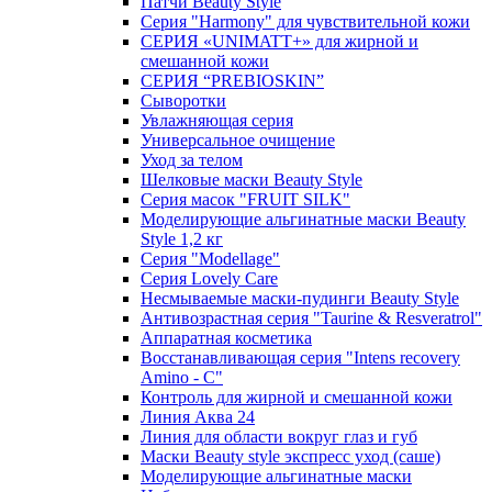
Патчи Beauty Style
Серия "Harmony" для чувствительной кожи
СЕРИЯ «UNIMATT+» для жирной и
смешанной кожи
СЕРИЯ “PREBIOSKIN”
Сыворотки
Увлажняющая серия
Универсальное очищение
Уход за телом
Шелковые маски Beauty Style
Серия масок "FRUIT SILK"
Моделирующие альгинатные маски Beauty
Style 1,2 кг
Серия "Modellage"
Cерия Lovely Care
Несмываемые маски-пудинги Beauty Style
Антивозрастная серия "Taurine & Resveratrol"
Аппаратная косметика
Восстанавливающая серия "Intens recovery
Amino - C"
Контроль для жирной и смешанной кожи
Линия Аква 24
Линия для области вокруг глаз и губ
Маски Beauty style экспресс уход (саше)
Моделирующие альгинатные маски