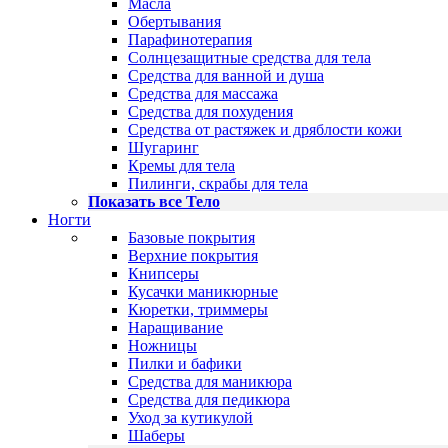
Масла
Обертывания
Парафинотерапия
Солнцезащитные средства для тела
Средства для ванной и душа
Средства для массажа
Средства для похудения
Средства от растяжек и дряблости кожи
Шугаринг
Кремы для тела
Пилинги, скрабы для тела
Показать все Тело
Ногти
Базовые покрытия
Верхние покрытия
Книпсеры
Кусачки маникюрные
Кюретки, триммеры
Наращивание
Ножницы
Пилки и бафики
Средства для маникюра
Средства для педикюра
Уход за кутикулой
Шаберы