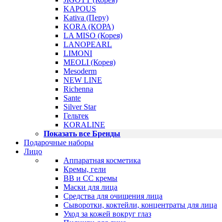
KAPOUS
Kativa (Перу)
KORA (КОРА)
LA MISO (Корея)
LANOPEARL
LIMONI
MEOLI (Корея)
Mesoderm
NEW LINE
Richenna
Sante
Silver Star
Гельтек
KORALINE
Показать все Бренды
Подарочные наборы
Лицо
Аппаратная косметика
Кремы, гели
BB и CC кремы
Маски для лица
Средства для очищения лица
Сыворотки, коктейли, концентраты для лица
Уход за кожей вокруг глаз