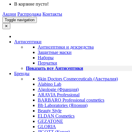
В корзине пусто!
Акции
Распродажа
Контакты
Toggle navigation
✕
Антисептики
Антисептики и дезсредства
Защитные маски
Наборы
Перчатки
Показать все Антисептики
Бренды
Skin Doctors Cosmeceuticals (Австралия)
Alabino Lab
Algologie (Франция)
ARAVIA Professional
BARBARO Professional cosmetics
Bb Laboratories (Япония)
Beauty Style
ELDAN Cosmetics
GEZATONE
GLORIA
JIGOTT (Корея)