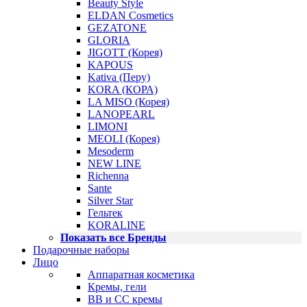
Beauty Style
ELDAN Cosmetics
GEZATONE
GLORIA
JIGOTT (Корея)
KAPOUS
Kativa (Перу)
KORA (КОРА)
LA MISO (Корея)
LANOPEARL
LIMONI
MEOLI (Корея)
Mesoderm
NEW LINE
Richenna
Sante
Silver Star
Гельтек
KORALINE
Показать все Бренды
Подарочные наборы
Лицо
Аппаратная косметика
Кремы, гели
BB и CC кремы