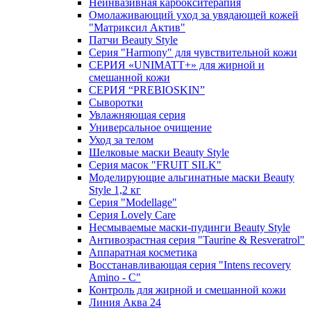
Неинвазивная карбокситерапия
Омолаживающий уход за увядающей кожей
"Матриксил Актив"
Патчи Beauty Style
Серия "Harmony" для чувствительной кожи
СЕРИЯ «UNIMATT+» для жирной и
смешанной кожи
СЕРИЯ “PREBIOSKIN”
Сыворотки
Увлажняющая серия
Универсальное очищение
Уход за телом
Шелковые маски Beauty Style
Серия масок "FRUIT SILK"
Моделирующие альгинатные маски Beauty
Style 1,2 кг
Серия "Modellage"
Cерия Lovely Care
Несмываемые маски-пудинги Beauty Style
Антивозрастная серия "Taurine & Resveratrol"
Аппаратная косметика
Восстанавливающая серия "Intens recovery
Amino - C"
Контроль для жирной и смешанной кожи
Линия Аква 24