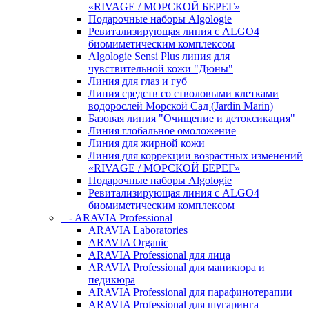
«RIVAGE / МОРСКОЙ БЕРЕГ»
Подарочные наборы Algologie
Ревитализирующая линия с ALGO4
биомиметическим комплексом
Algologie Sensi Plus линия для
чувcтвительной кожи "Дюны"
Линия для глаз и губ
Линия средств со стволовыми клетками
водорослей Морской Сад (Jardin Marin)
Базовая линия "Очищение и детоксикация"
Линия глобальное омоложение
Линия для жирной кожи
Линия для коррекции возрастных изменений
«RIVAGE / МОРСКОЙ БЕРЕГ»
Подарочные наборы Algologie
Ревитализирующая линия с ALGO4
биомиметическим комплексом
- ARAVIA Professional
ARAVIA Laboratories
ARAVIA Organic
ARAVIA Professional для лица
ARAVIA Professional для маникюра и
педикюра
ARAVIA Professional для парафинотерапии
ARAVIA Professional для шугаринга