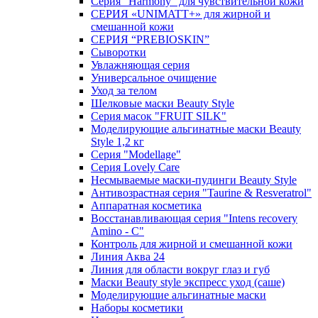
Серия "Harmony" для чувствительной кожи
СЕРИЯ «UNIMATT+» для жирной и
смешанной кожи
СЕРИЯ “PREBIOSKIN”
Сыворотки
Увлажняющая серия
Универсальное очищение
Уход за телом
Шелковые маски Beauty Style
Серия масок "FRUIT SILK"
Моделирующие альгинатные маски Beauty
Style 1,2 кг
Серия "Modellage"
Cерия Lovely Care
Несмываемые маски-пудинги Beauty Style
Антивозрастная серия "Taurine & Resveratrol"
Аппаратная косметика
Восстанавливающая серия "Intens recovery
Amino - C"
Контроль для жирной и смешанной кожи
Линия Аква 24
Линия для области вокруг глаз и губ
Маски Beauty style экспресс уход (саше)
Моделирующие альгинатные маски
Наборы косметики