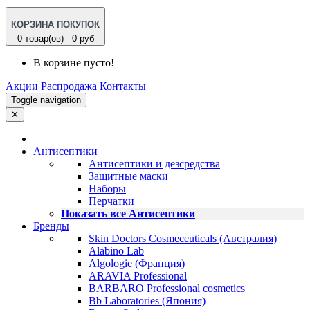
КОРЗИНА ПОКУПОК
0 товар(ов) - 0 руб
В корзине пусто!
Акции
Распродажа
Контакты
Toggle navigation
✕
Антисептики
Антисептики и дезсредства
Защитные маски
Наборы
Перчатки
Показать все Антисептики
Бренды
Skin Doctors Cosmeceuticals (Австралия)
Alabino Lab
Algologie (Франция)
ARAVIA Professional
BARBARO Professional cosmetics
Bb Laboratories (Япония)