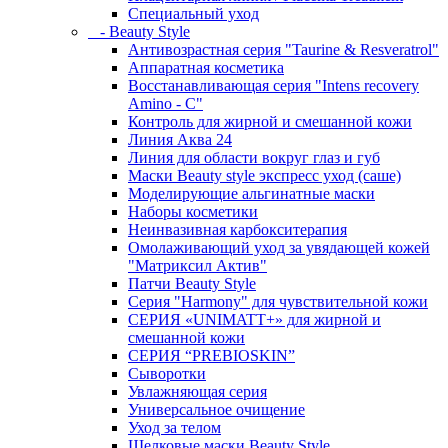
Специальный уход
- Beauty Style
Антивозрастная серия "Taurine & Resveratrol"
Аппаратная косметика
Восстанавливающая серия "Intens recovery
Amino - C"
Контроль для жирной и смешанной кожи
Линия Аква 24
Линия для области вокруг глаз и губ
Маски Beauty style экспресс уход (саше)
Моделирующие альгинатные маски
Наборы косметики
Неинвазивная карбокситерапия
Омолаживающий уход за увядающей кожей
"Матриксил Актив"
Патчи Beauty Style
Серия "Harmony" для чувствительной кожи
СЕРИЯ «UNIMATT+» для жирной и
смешанной кожи
СЕРИЯ “PREBIOSKIN”
Сыворотки
Увлажняющая серия
Универсальное очищение
Уход за телом
Шелковые маски Beauty Style