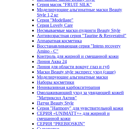
Серия масок "FRUIT SILK"
Моделирующие альгинатные маски Beauty
Style 1,2 кг
Серия "Modellage"
Cерия Lovely Care
Несмываемые маски-пудинги Beauty Style
Антивозрастная серия "Taurine & Resveratrol"
Аппаратная косметика
Восстанавливающая серия "Intens recovery
Amino - C"
Контроль для жирной и смешанной кожи
Линия Аква 24
Линия для области вокруг глаз и губ
Маски Beauty style экспресс уход (саше)
Моделирующие альгинатные маски
Наборы косметики
Неинвазивная карбокситерапия
Омолаживающий уход за увядающей кожей
"Матриксил Актив"
Патчи Beauty Style
Серия "Harmony" для чувствительной кожи
СЕРИЯ «UNIMATT+» для жирной и
смешанной кожи
СЕРИЯ “PREBIOSKIN”
Сыворотки