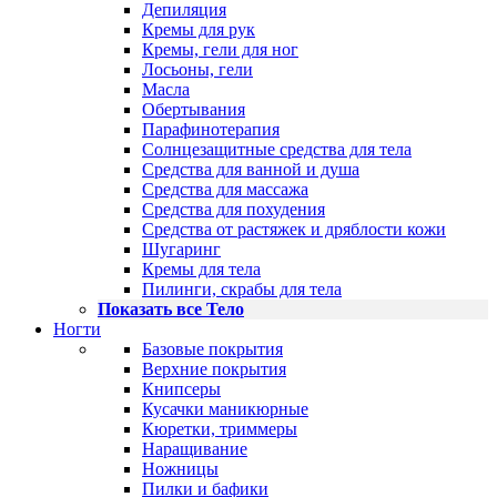
Депиляция
Кремы для рук
Кремы, гели для ног
Лосьоны, гели
Масла
Обертывания
Парафинотерапия
Солнцезащитные средства для тела
Средства для ванной и душа
Средства для массажа
Средства для похудения
Средства от растяжек и дряблости кожи
Шугаринг
Кремы для тела
Пилинги, скрабы для тела
Показать все Тело
Ногти
Базовые покрытия
Верхние покрытия
Книпсеры
Кусачки маникюрные
Кюретки, триммеры
Наращивание
Ножницы
Пилки и бафики