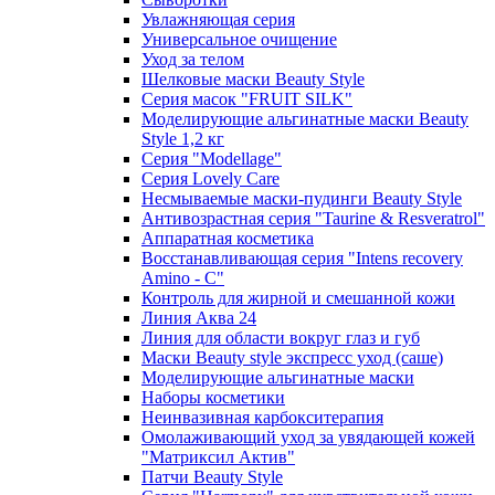
Увлажняющая серия
Универсальное очищение
Уход за телом
Шелковые маски Beauty Style
Серия масок "FRUIT SILK"
Моделирующие альгинатные маски Beauty
Style 1,2 кг
Серия "Modellage"
Cерия Lovely Care
Несмываемые маски-пудинги Beauty Style
Антивозрастная серия "Taurine & Resveratrol"
Аппаратная косметика
Восстанавливающая серия "Intens recovery
Amino - C"
Контроль для жирной и смешанной кожи
Линия Аква 24
Линия для области вокруг глаз и губ
Маски Beauty style экспресс уход (саше)
Моделирующие альгинатные маски
Наборы косметики
Неинвазивная карбокситерапия
Омолаживающий уход за увядающей кожей
"Матриксил Актив"
Патчи Beauty Style