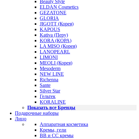
Beauty Style
ELDAN Cosmetics
GEZATONE
GLORIA
JIGOTT (Корея)
KAPOUS
Kativa (Перу)
KORA (КОРА)
LA MISO (Корея)
LANOPEARL
LIMONI
MEOLI (Корея)
Mesoderm
NEW LINE
Richenna
Sante
Silver Star
Гельтек
KORALINE
Показать все Бренды
Подарочные наборы
Лицо
Аппаратная косметика
Кремы, гели
BB и CC кремы