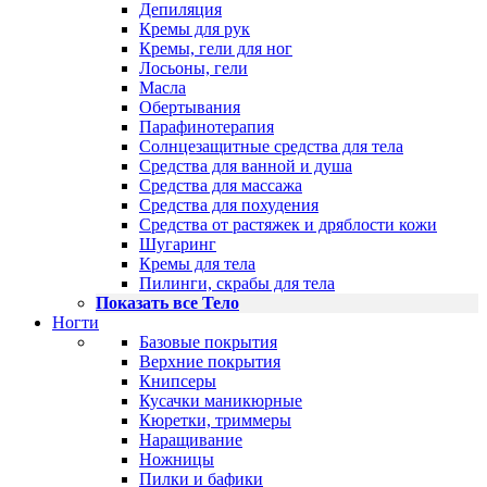
Депиляция
Кремы для рук
Кремы, гели для ног
Лосьоны, гели
Масла
Обертывания
Парафинотерапия
Солнцезащитные средства для тела
Средства для ванной и душа
Средства для массажа
Средства для похудения
Средства от растяжек и дряблости кожи
Шугаринг
Кремы для тела
Пилинги, скрабы для тела
Показать все Тело
Ногти
Базовые покрытия
Верхние покрытия
Книпсеры
Кусачки маникюрные
Кюретки, триммеры
Наращивание
Ножницы
Пилки и бафики