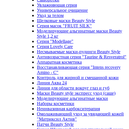
Увлажняющая серия
Универсальное очищение
Уход за телом
Шелковые маски Beauty Style
Серия масок "FRUIT SILK"
Моделирующие альгинатные маски Beauty
Style 1,2 кг
Серия "Modellage"
Cерия Lovely Care
Несмываемые маски-пудинги Beauty Style
Антивозрастная серия "Taurine & Resveratrol"
Аппаратная косметика
Восстанавливающая серия "Intens recovery
Amino - C"
Контроль для жирной и смешанной кожи
Линия Аква 24
Линия для области вокруг глаз и губ
Маски Beauty style экспресс уход (саше)
Моделирующие альгинатные маски
Наборы косметики
Неинвазивная карбокситерапия
Омолаживающий уход за увядающей кожей
"Матриксил Актив"
Патчи Beauty Style