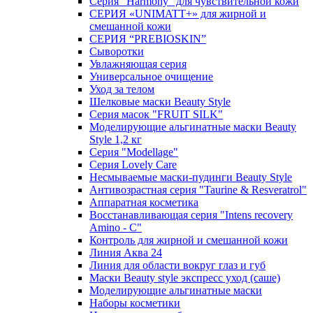
Серия "Harmony" для чувствительной кожи
СЕРИЯ «UNIMATT+» для жирной и
смешанной кожи
СЕРИЯ “PREBIOSKIN”
Сыворотки
Увлажняющая серия
Универсальное очищение
Уход за телом
Шелковые маски Beauty Style
Серия масок "FRUIT SILK"
Моделирующие альгинатные маски Beauty
Style 1,2 кг
Серия "Modellage"
Cерия Lovely Care
Несмываемые маски-пудинги Beauty Style
Антивозрастная серия "Taurine & Resveratrol"
Аппаратная косметика
Восстанавливающая серия "Intens recovery
Amino - C"
Контроль для жирной и смешанной кожи
Линия Аква 24
Линия для области вокруг глаз и губ
Маски Beauty style экспресс уход (саше)
Моделирующие альгинатные маски
Наборы косметики