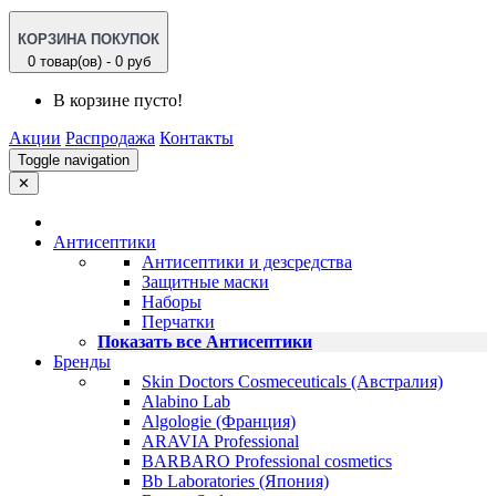
КОРЗИНА ПОКУПОК
0 товар(ов) - 0 руб
В корзине пусто!
Акции
Распродажа
Контакты
Toggle navigation
✕
Антисептики
Антисептики и дезсредства
Защитные маски
Наборы
Перчатки
Показать все Антисептики
Бренды
Skin Doctors Cosmeceuticals (Австралия)
Alabino Lab
Algologie (Франция)
ARAVIA Professional
BARBARO Professional cosmetics
Bb Laboratories (Япония)