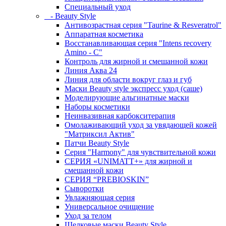
Специальный уход
- Beauty Style
Антивозрастная серия "Taurine & Resveratrol"
Аппаратная косметика
Восстанавливающая серия "Intens recovery
Amino - C"
Контроль для жирной и смешанной кожи
Линия Аква 24
Линия для области вокруг глаз и губ
Маски Beauty style экспресс уход (саше)
Моделирующие альгинатные маски
Наборы косметики
Неинвазивная карбокситерапия
Омолаживающий уход за увядающей кожей
"Матриксил Актив"
Патчи Beauty Style
Серия "Harmony" для чувствительной кожи
СЕРИЯ «UNIMATT+» для жирной и
смешанной кожи
СЕРИЯ “PREBIOSKIN”
Сыворотки
Увлажняющая серия
Универсальное очищение
Уход за телом
Шелковые маски Beauty Style