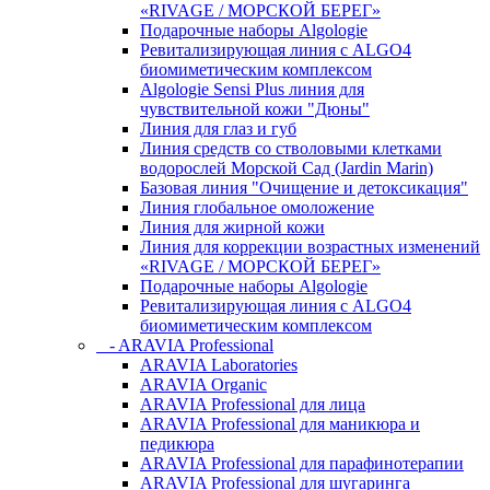
«RIVAGE / МОРСКОЙ БЕРЕГ»
Подарочные наборы Algologie
Ревитализирующая линия с ALGO4
биомиметическим комплексом
Algologie Sensi Plus линия для
чувcтвительной кожи "Дюны"
Линия для глаз и губ
Линия средств со стволовыми клетками
водорослей Морской Сад (Jardin Marin)
Базовая линия "Очищение и детоксикация"
Линия глобальное омоложение
Линия для жирной кожи
Линия для коррекции возрастных изменений
«RIVAGE / МОРСКОЙ БЕРЕГ»
Подарочные наборы Algologie
Ревитализирующая линия с ALGO4
биомиметическим комплексом
- ARAVIA Professional
ARAVIA Laboratories
ARAVIA Organic
ARAVIA Professional для лица
ARAVIA Professional для маникюра и
педикюра
ARAVIA Professional для парафинотерапии
ARAVIA Professional для шугаринга