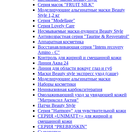
Серия масок "FRUIT SILK"
Моделирующие альгинатные маски Beauty
Style 1,2 кг
Серия "Modellage"
Cерия Lovely Care
Несмываемые маски-пудинги Beauty Style
Антивозрастная серия "Taurine & Resveratrol"
Аппаратная косметика
Восстанавливающая серия "Intens recovery
Amino - C"
Контроль для жирной и смешанной кожи
Линия Аква 24
Линия для области вокруг глаз и губ
Маски Beauty style экспресс уход (саше)
Моделирующие альгинатные маски
Наборы косметики
Неинвазивная карбокситерапия
Омолаживающий уход за увядающей кожей
"Матриксил Актив"
Патчи Beauty Style
Серия "Harmony" для чувствительной кожи
СЕРИЯ «UNIMATT+» для жирной и
смешанной кожи
СЕРИЯ “PREBIOSKIN”
Сыворотки