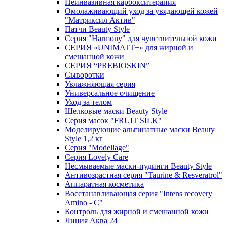
Неинвазивная карбокситерапия
Омолаживающий уход за увядающей кожей
"Матриксил Актив"
Патчи Beauty Style
Серия "Harmony" для чувствительной кожи
СЕРИЯ «UNIMATT+» для жирной и
смешанной кожи
СЕРИЯ “PREBIOSKIN”
Сыворотки
Увлажняющая серия
Универсальное очищение
Уход за телом
Шелковые маски Beauty Style
Серия масок "FRUIT SILK"
Моделирующие альгинатные маски Beauty
Style 1,2 кг
Серия "Modellage"
Cерия Lovely Care
Несмываемые маски-пудинги Beauty Style
Антивозрастная серия "Taurine & Resveratrol"
Аппаратная косметика
Восстанавливающая серия "Intens recovery
Amino - C"
Контроль для жирной и смешанной кожи
Линия Аква 24