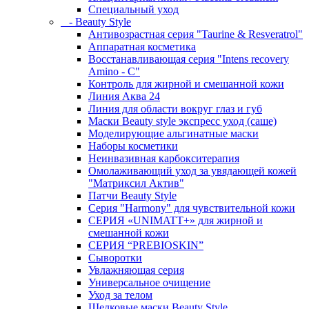
Специальный уход
- Beauty Style
Антивозрастная серия "Taurine & Resveratrol"
Аппаратная косметика
Восстанавливающая серия "Intens recovery
Amino - C"
Контроль для жирной и смешанной кожи
Линия Аква 24
Линия для области вокруг глаз и губ
Маски Beauty style экспресс уход (саше)
Моделирующие альгинатные маски
Наборы косметики
Неинвазивная карбокситерапия
Омолаживающий уход за увядающей кожей
"Матриксил Актив"
Патчи Beauty Style
Серия "Harmony" для чувствительной кожи
СЕРИЯ «UNIMATT+» для жирной и
смешанной кожи
СЕРИЯ “PREBIOSKIN”
Сыворотки
Увлажняющая серия
Универсальное очищение
Уход за телом
Шелковые маски Beauty Style