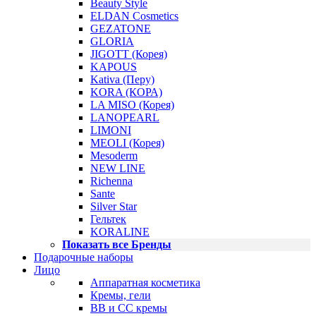
Beauty Style
ELDAN Cosmetics
GEZATONE
GLORIA
JIGOTT (Корея)
KAPOUS
Kativa (Перу)
KORA (КОРА)
LA MISO (Корея)
LANOPEARL
LIMONI
MEOLI (Корея)
Mesoderm
NEW LINE
Richenna
Sante
Silver Star
Гельтек
KORALINE
Показать все Бренды
Подарочные наборы
Лицо
Аппаратная косметика
Кремы, гели
BB и CC кремы