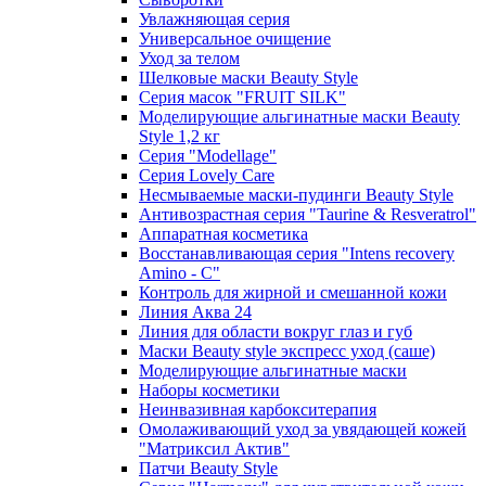
Увлажняющая серия
Универсальное очищение
Уход за телом
Шелковые маски Beauty Style
Серия масок "FRUIT SILK"
Моделирующие альгинатные маски Beauty
Style 1,2 кг
Серия "Modellage"
Cерия Lovely Care
Несмываемые маски-пудинги Beauty Style
Антивозрастная серия "Taurine & Resveratrol"
Аппаратная косметика
Восстанавливающая серия "Intens recovery
Amino - C"
Контроль для жирной и смешанной кожи
Линия Аква 24
Линия для области вокруг глаз и губ
Маски Beauty style экспресс уход (саше)
Моделирующие альгинатные маски
Наборы косметики
Неинвазивная карбокситерапия
Омолаживающий уход за увядающей кожей
"Матриксил Актив"
Патчи Beauty Style