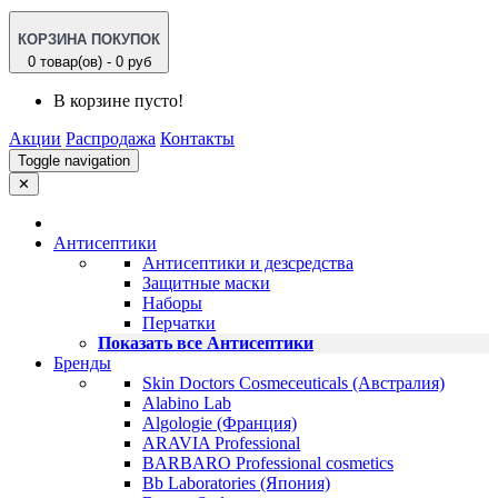
КОРЗИНА ПОКУПОК
0 товар(ов) - 0 руб
В корзине пусто!
Акции
Распродажа
Контакты
Toggle navigation
✕
Антисептики
Антисептики и дезсредства
Защитные маски
Наборы
Перчатки
Показать все Антисептики
Бренды
Skin Doctors Cosmeceuticals (Австралия)
Alabino Lab
Algologie (Франция)
ARAVIA Professional
BARBARO Professional cosmetics
Bb Laboratories (Япония)