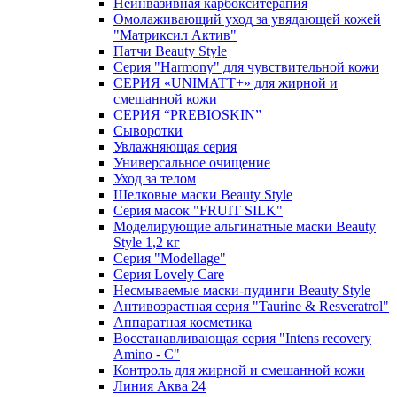
Неинвазивная карбокситерапия
Омолаживающий уход за увядающей кожей
"Матриксил Актив"
Патчи Beauty Style
Серия "Harmony" для чувствительной кожи
СЕРИЯ «UNIMATT+» для жирной и
смешанной кожи
СЕРИЯ “PREBIOSKIN”
Сыворотки
Увлажняющая серия
Универсальное очищение
Уход за телом
Шелковые маски Beauty Style
Серия масок "FRUIT SILK"
Моделирующие альгинатные маски Beauty
Style 1,2 кг
Серия "Modellage"
Cерия Lovely Care
Несмываемые маски-пудинги Beauty Style
Антивозрастная серия "Taurine & Resveratrol"
Аппаратная косметика
Восстанавливающая серия "Intens recovery
Amino - C"
Контроль для жирной и смешанной кожи
Линия Аква 24