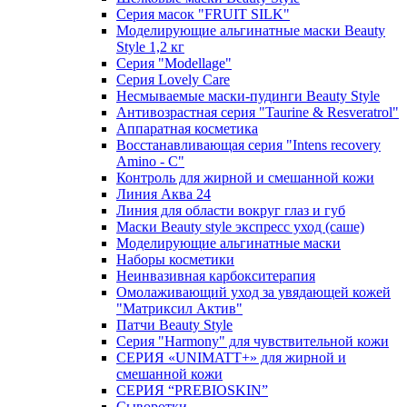
Серия масок "FRUIT SILK"
Моделирующие альгинатные маски Beauty
Style 1,2 кг
Серия "Modellage"
Cерия Lovely Care
Несмываемые маски-пудинги Beauty Style
Антивозрастная серия "Taurine & Resveratrol"
Аппаратная косметика
Восстанавливающая серия "Intens recovery
Amino - C"
Контроль для жирной и смешанной кожи
Линия Аква 24
Линия для области вокруг глаз и губ
Маски Beauty style экспресс уход (саше)
Моделирующие альгинатные маски
Наборы косметики
Неинвазивная карбокситерапия
Омолаживающий уход за увядающей кожей
"Матриксил Актив"
Патчи Beauty Style
Серия "Harmony" для чувствительной кожи
СЕРИЯ «UNIMATT+» для жирной и
смешанной кожи
СЕРИЯ “PREBIOSKIN”
Сыворотки