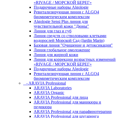
«RIVAGE / МОРСКОЙ БЕРЕГ»
Подарочные наборы Algologie
Ревитализирующая линия с ALGO4
биомиметическим комплексом
Algologie Sensi Plus линия для
чувcтвительной кожи "Дюны"
Линия для глаз и губ
Линия средств со стволовыми клетками
водорослей Морской Сад (Jardin Marin)
Базовая линия "Очищение и детоксикация"
Линия глобальное омоложение
Линия для жирной кожи
Линия для коррекции возрастных изменений
«RIVAGE / МОРСКОЙ БЕРЕГ»
Подарочные наборы Algologie
Ревитализирующая линия с ALGO4
биомиметическим комплексом
- ARAVIA Professional
ARAVIA Laboratories
ARAVIA Organic
ARAVIA Professional для лица
ARAVIA Professional для маникюра и
педикюра
ARAVIA Professional для парафинотерапии
ARAVIA Professional для шугаринга