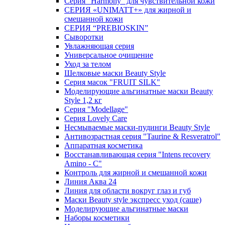
Серия "Harmony" для чувствительной кожи
СЕРИЯ «UNIMATT+» для жирной и
смешанной кожи
СЕРИЯ “PREBIOSKIN”
Сыворотки
Увлажняющая серия
Универсальное очищение
Уход за телом
Шелковые маски Beauty Style
Серия масок "FRUIT SILK"
Моделирующие альгинатные маски Beauty
Style 1,2 кг
Серия "Modellage"
Cерия Lovely Care
Несмываемые маски-пудинги Beauty Style
Антивозрастная серия "Taurine & Resveratrol"
Аппаратная косметика
Восстанавливающая серия "Intens recovery
Amino - C"
Контроль для жирной и смешанной кожи
Линия Аква 24
Линия для области вокруг глаз и губ
Маски Beauty style экспресс уход (саше)
Моделирующие альгинатные маски
Наборы косметики