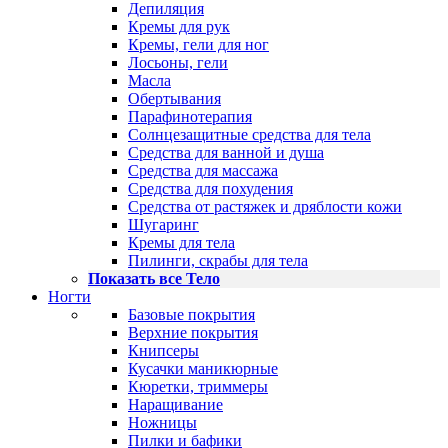
Депиляция
Кремы для рук
Кремы, гели для ног
Лосьоны, гели
Масла
Обертывания
Парафинотерапия
Солнцезащитные средства для тела
Средства для ванной и душа
Средства для массажа
Средства для похудения
Средства от растяжек и дряблости кожи
Шугаринг
Кремы для тела
Пилинги, скрабы для тела
Показать все Тело
Ногти
Базовые покрытия
Верхние покрытия
Книпсеры
Кусачки маникюрные
Кюретки, триммеры
Наращивание
Ножницы
Пилки и бафики