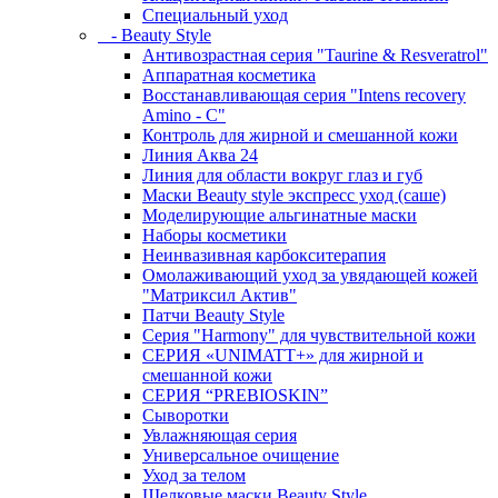
Специальный уход
- Beauty Style
Антивозрастная серия "Taurine & Resveratrol"
Аппаратная косметика
Восстанавливающая серия "Intens recovery
Amino - C"
Контроль для жирной и смешанной кожи
Линия Аква 24
Линия для области вокруг глаз и губ
Маски Beauty style экспресс уход (саше)
Моделирующие альгинатные маски
Наборы косметики
Неинвазивная карбокситерапия
Омолаживающий уход за увядающей кожей
"Матриксил Актив"
Патчи Beauty Style
Серия "Harmony" для чувствительной кожи
СЕРИЯ «UNIMATT+» для жирной и
смешанной кожи
СЕРИЯ “PREBIOSKIN”
Сыворотки
Увлажняющая серия
Универсальное очищение
Уход за телом
Шелковые маски Beauty Style