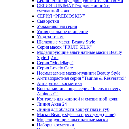
Серия "Harmony" для чувствительной кожи
СЕРИЯ «UNIMATT+» для жирной и
смешанной кожи
СЕРИЯ “PREBIOSKIN”
Сыворотки
Увлажняющая серия
Универсальное очищение
Уход за телом
Шелковые маски Beauty Style
Серия масок "FRUIT SILK"
Моделирующие альгинатные маски Beauty
Style 1,2 кг
Серия "Modellage"
Cерия Lovely Care
Несмываемые маски-пудинги Beauty Style
Антивозрастная серия "Taurine & Resveratrol"
Аппаратная косметика
Восстанавливающая серия "Intens recovery
Amino - C"
Контроль для жирной и смешанной кожи
Линия Аква 24
Линия для области вокруг глаз и губ
Маски Beauty style экспресс уход (саше)
Моделирующие альгинатные маски
Наборы косметики