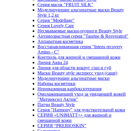
Серия масок "FRUIT SILK"
Моделирующие альгинатные маски Beauty
Style 1,2 кг
Серия "Modellage"
Cерия Lovely Care
Несмываемые маски-пудинги Beauty Style
Антивозрастная серия "Taurine & Resveratrol"
Аппаратная косметика
Восстанавливающая серия "Intens recovery
Amino - C"
Контроль для жирной и смешанной кожи
Линия Аква 24
Линия для области вокруг глаз и губ
Маски Beauty style экспресс уход (саше)
Моделирующие альгинатные маски
Наборы косметики
Неинвазивная карбокситерапия
Омолаживающий уход за увядающей кожей
"Матриксил Актив"
Патчи Beauty Style
Серия "Harmony" для чувствительной кожи
СЕРИЯ «UNIMATT+» для жирной и
смешанной кожи
СЕРИЯ “PREBIOSKIN”
Сыворотки