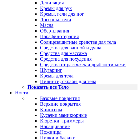
Депиляция
Кремы для рук
Кремы, гели для ног
Лосьоны, гели
Масла
Обертывания
Парафинотерапия
Солнцезащитные средства для тела
Средства для ванной и душа
Средства для массажа
Средства для похудения
Средства от растяжек и дряблости кожи
Шугаринг
Кремы для тела
Пилинги, скрабы для тела
Показать все Тело
Ногти
Базовые покрытия
Верхние покрытия
Книпсеры
Кусачки маникюрные
Кюретки, триммеры
Наращивание
Ножницы
Пилки и бафики