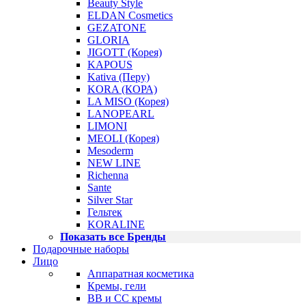
Beauty Style
ELDAN Cosmetics
GEZATONE
GLORIA
JIGOTT (Корея)
KAPOUS
Kativa (Перу)
KORA (КОРА)
LA MISO (Корея)
LANOPEARL
LIMONI
MEOLI (Корея)
Mesoderm
NEW LINE
Richenna
Sante
Silver Star
Гельтек
KORALINE
Показать все Бренды
Подарочные наборы
Лицо
Аппаратная косметика
Кремы, гели
BB и CC кремы