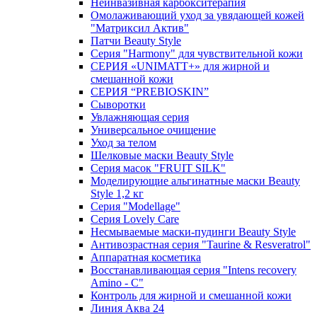
Неинвазивная карбокситерапия
Омолаживающий уход за увядающей кожей
"Матриксил Актив"
Патчи Beauty Style
Серия "Harmony" для чувствительной кожи
СЕРИЯ «UNIMATT+» для жирной и
смешанной кожи
СЕРИЯ “PREBIOSKIN”
Сыворотки
Увлажняющая серия
Универсальное очищение
Уход за телом
Шелковые маски Beauty Style
Серия масок "FRUIT SILK"
Моделирующие альгинатные маски Beauty
Style 1,2 кг
Серия "Modellage"
Cерия Lovely Care
Несмываемые маски-пудинги Beauty Style
Антивозрастная серия "Taurine & Resveratrol"
Аппаратная косметика
Восстанавливающая серия "Intens recovery
Amino - C"
Контроль для жирной и смешанной кожи
Линия Аква 24