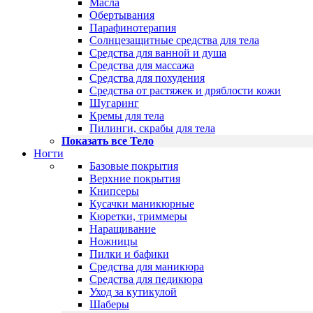
Масла
Обертывания
Парафинотерапия
Солнцезащитные средства для тела
Средства для ванной и душа
Средства для массажа
Средства для похудения
Средства от растяжек и дряблости кожи
Шугаринг
Кремы для тела
Пилинги, скрабы для тела
Показать все Тело
Ногти
Базовые покрытия
Верхние покрытия
Книпсеры
Кусачки маникюрные
Кюретки, триммеры
Наращивание
Ножницы
Пилки и бафики
Средства для маникюра
Средства для педикюра
Уход за кутикулой
Шаберы