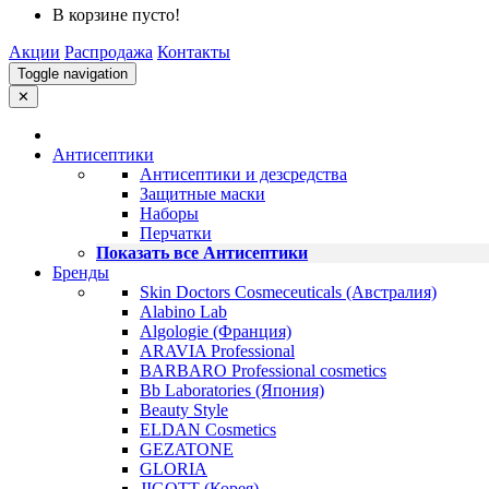
В корзине пусто!
Акции
Распродажа
Контакты
Toggle navigation
✕
Антисептики
Антисептики и дезсредства
Защитные маски
Наборы
Перчатки
Показать все Антисептики
Бренды
Skin Doctors Cosmeceuticals (Австралия)
Alabino Lab
Algologie (Франция)
ARAVIA Professional
BARBARO Professional cosmetics
Bb Laboratories (Япония)
Beauty Style
ELDAN Cosmetics
GEZATONE
GLORIA
JIGOTT (Корея)