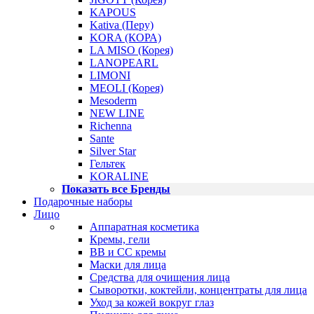
KAPOUS
Kativa (Перу)
KORA (КОРА)
LA MISO (Корея)
LANOPEARL
LIMONI
MEOLI (Корея)
Mesoderm
NEW LINE
Richenna
Sante
Silver Star
Гельтек
KORALINE
Показать все Бренды
Подарочные наборы
Лицо
Аппаратная косметика
Кремы, гели
BB и CC кремы
Маски для лица
Средства для очищения лица
Сыворотки, коктейли, концентраты для лица
Уход за кожей вокруг глаз