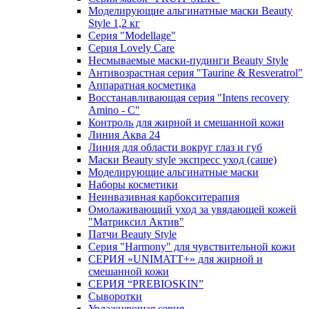
Моделирующие альгинатные маски Beauty
Style 1,2 кг
Серия "Modellage"
Cерия Lovely Care
Несмываемые маски-пудинги Beauty Style
Антивозрастная серия "Taurine & Resveratrol"
Аппаратная косметика
Восстанавливающая серия "Intens recovery
Amino - C"
Контроль для жирной и смешанной кожи
Линия Аква 24
Линия для области вокруг глаз и губ
Маски Beauty style экспресс уход (саше)
Моделирующие альгинатные маски
Наборы косметики
Неинвазивная карбокситерапия
Омолаживающий уход за увядающей кожей
"Матриксил Актив"
Патчи Beauty Style
Серия "Harmony" для чувствительной кожи
СЕРИЯ «UNIMATT+» для жирной и
смешанной кожи
СЕРИЯ “PREBIOSKIN”
Сыворотки
Увлажняющая серия