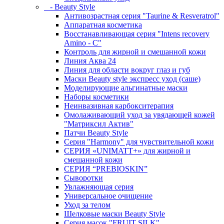
- Beauty Style
Антивозрастная серия "Taurine & Resveratrol"
Аппаратная косметика
Восстанавливающая серия "Intens recovery
Amino - C"
Контроль для жирной и смешанной кожи
Линия Аква 24
Линия для области вокруг глаз и губ
Маски Beauty style экспресс уход (саше)
Моделирующие альгинатные маски
Наборы косметики
Неинвазивная карбокситерапия
Омолаживающий уход за увядающей кожей
"Матриксил Актив"
Патчи Beauty Style
Серия "Harmony" для чувствительной кожи
СЕРИЯ «UNIMATT+» для жирной и
смешанной кожи
СЕРИЯ “PREBIOSKIN”
Сыворотки
Увлажняющая серия
Универсальное очищение
Уход за телом
Шелковые маски Beauty Style
Серия масок "FRUIT SILK"