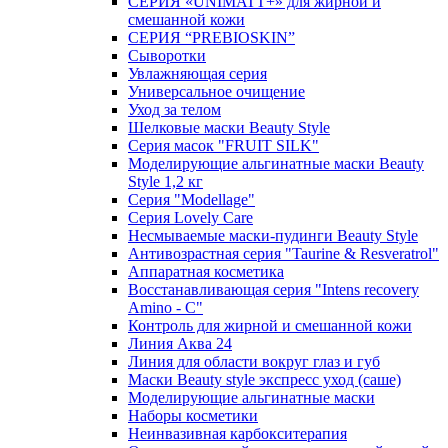
СЕРИЯ «UNIMATT+» для жирной и
смешанной кожи
СЕРИЯ “PREBIOSKIN”
Сыворотки
Увлажняющая серия
Универсальное очищение
Уход за телом
Шелковые маски Beauty Style
Серия масок "FRUIT SILK"
Моделирующие альгинатные маски Beauty
Style 1,2 кг
Серия "Modellage"
Cерия Lovely Care
Несмываемые маски-пудинги Beauty Style
Антивозрастная серия "Taurine & Resveratrol"
Аппаратная косметика
Восстанавливающая серия "Intens recovery
Amino - C"
Контроль для жирной и смешанной кожи
Линия Аква 24
Линия для области вокруг глаз и губ
Маски Beauty style экспресс уход (саше)
Моделирующие альгинатные маски
Наборы косметики
Неинвазивная карбокситерапия