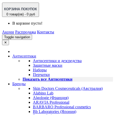
КОРЗИНА ПОКУПОК
0 товар(ов) - 0 руб
В корзине пусто!
Акции
Распродажа
Контакты
Toggle navigation
✕
Антисептики
Антисептики и дезсредства
Защитные маски
Наборы
Перчатки
Показать все Антисептики
Бренды
Skin Doctors Cosmeceuticals (Австралия)
Alabino Lab
Algologie (Франция)
ARAVIA Professional
BARBARO Professional cosmetics
Bb Laboratories (Япония)