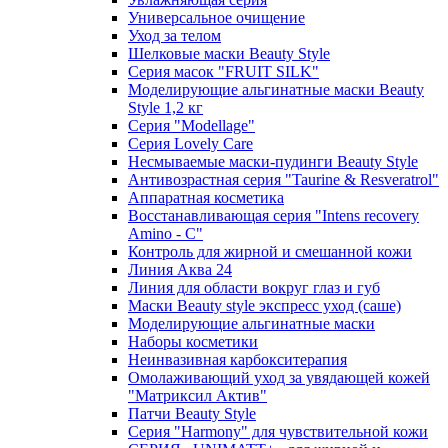
Универсальное очищение
Уход за телом
Шелковые маски Beauty Style
Серия масок "FRUIT SILK"
Моделирующие альгинатные маски Beauty
Style 1,2 кг
Серия "Modellage"
Cерия Lovely Care
Несмываемые маски-пудинги Beauty Style
Антивозрастная серия "Taurine & Resveratrol"
Аппаратная косметика
Восстанавливающая серия "Intens recovery
Amino - C"
Контроль для жирной и смешанной кожи
Линия Аква 24
Линия для области вокруг глаз и губ
Маски Beauty style экспресс уход (саше)
Моделирующие альгинатные маски
Наборы косметики
Неинвазивная карбокситерапия
Омолаживающий уход за увядающей кожей
"Матриксил Актив"
Патчи Beauty Style
Серия "Harmony" для чувствительной кожи