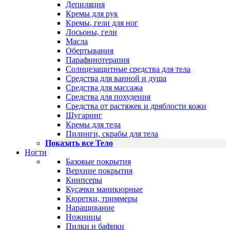
Депиляция
Кремы для рук
Кремы, гели для ног
Лосьоны, гели
Масла
Обертывания
Парафинотерапия
Солнцезащитные средства для тела
Средства для ванной и душа
Средства для массажа
Средства для похудения
Средства от растяжек и дряблости кожи
Шугаринг
Кремы для тела
Пилинги, скрабы для тела
Показать все Тело
Ногти
Базовые покрытия
Верхние покрытия
Книпсеры
Кусачки маникюрные
Кюретки, триммеры
Наращивание
Ножницы
Пилки и бафики