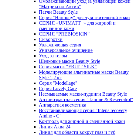
Омолаживающий уход за увядающей кожей
"Матриксил Актив"
Патчи Beauty Style
Серия "Harmony" для чувствительной кожи
СЕРИЯ «UNIMATT+» для жирной и
смешанной кожи
СЕРИЯ “PREBIOSKIN”
Сыворотки
Увлажняющая серия
Универсальное очищение
Уход за телом
Шелковые маски Beauty Style
Серия масок "FRUIT SILK"
Моделирующие альгинатные маски Beauty
Style 1,2 кг
Серия "Modellage"
Cерия Lovely Care
Несмываемые маски-пудинги Beauty Style
Антивозрастная серия "Taurine & Resveratrol"
Аппаратная косметика
Восстанавливающая серия "Intens recovery
Amino - C"
Контроль для жирной и смешанной кожи
Линия Аква 24
Линия для области вокруг глаз и губ