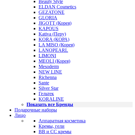
Beauty Style
ELDAN Cosmetics
GEZATONE
GLORIA
JIGOTT (Корея)
KAPOUS
Kativa (Перу)
KORA (КОРА)
LA MISO (Корея)
LANOPEARL
LIMONI
MEOLI (Корея)
Mesoderm
NEW LINE
Richenna
Sante
Silver Star
Гельтек
KORALINE
Показать все Бренды
Подарочные наборы
Лицо
Аппаратная косметика
Кремы, гели
BB и CC кремы