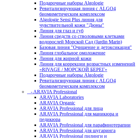
Подарочные наборы Algologie
Ревитализирующая линия с ALGO4
биомиметическим комплексом
Algologie Sensi Plus линия для
чувcтвительной кожи "Дюны"
Линия для глаз и губ
Линия средств со стволовыми клетками
водорослей Морской Сад (Jardin Marin)
Базовая линия "Очищение и детоксикация"
Линия глобальное омоложение
Линия для жирной кожи
Линия для коррекции возрастных изменений
«RIVAGE / МОРСКОЙ БЕРЕГ»
Подарочные наборы Algologie
Ревитализирующая линия с ALGO4
биомиметическим комплексом
- ARAVIA Professional
ARAVIA Laboratories
ARAVIA Organic
ARAVIA Professional для лица
ARAVIA Professional для маникюра и
педикюра
ARAVIA Professional для парафинотерапии
ARAVIA Professional для шугаринга
ARAVIA Professional пилинги и