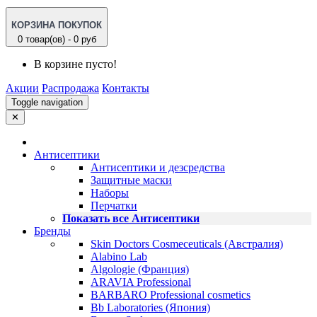
КОРЗИНА ПОКУПОК
0 товар(ов) - 0 руб
В корзине пусто!
Акции
Распродажа
Контакты
Toggle navigation
✕
Антисептики
Антисептики и дезсредства
Защитные маски
Наборы
Перчатки
Показать все Антисептики
Бренды
Skin Doctors Cosmeceuticals (Австралия)
Alabino Lab
Algologie (Франция)
ARAVIA Professional
BARBARO Professional cosmetics
Bb Laboratories (Япония)