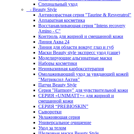
Специальный уход
- Beauty Style
Антивозрастная серия "Taurine & Resveratrol"
Аппаратная косметика
Восстанавливающая серия "Intens recovery
Amino - C"
Контроль для жирной и смешанной кожи
Линия Аква 24
Линия для области вокруг глаз и губ
Маски Beauty style экспресс уход (саше)
Моделирующие альгинатные маски
Наборы косметики
Неинвазивная карбокситерапия
Омолаживающий уход за увядающей кожей
"Матриксил Актив"
Патчи Beauty Style
Серия "Harmony" для чувствительной кожи
СЕРИЯ «UNIMATT+» для жирной и
смешанной кожи
СЕРИЯ “PREBIOSKIN”
Сыворотки
Увлажняющая серия
Универсальное очищение
Уход за телом
Шелковые маски Beauty Style