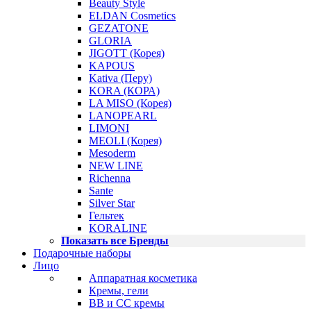
Beauty Style
ELDAN Cosmetics
GEZATONE
GLORIA
JIGOTT (Корея)
KAPOUS
Kativa (Перу)
KORA (КОРА)
LA MISO (Корея)
LANOPEARL
LIMONI
MEOLI (Корея)
Mesoderm
NEW LINE
Richenna
Sante
Silver Star
Гельтек
KORALINE
Показать все Бренды
Подарочные наборы
Лицо
Аппаратная косметика
Кремы, гели
BB и CC кремы