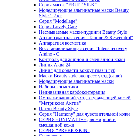
Серия масок "FRUIT SILK"
Моделирующие альгинатные маски Beauty
Style 1,2 кг
Серия "Modellage"
Cерия Lovely Care
Несмываемые маски-пудинги Beauty Style
Антивозрастная серия "Taurine & Resveratrol"
Аппаратная косметика
Восстанавливающая серия "Intens recovery
Amino - C"
Контроль для жирной и смешанной кожи
Линия Аква 24
Линия для области вокруг глаз и губ
Маски Beauty style экспресс уход (саше)
Моделирующие альгинатные маски
Наборы косметики
Неинвазивная карбокситерапия
Омолаживающий уход за увядающей кожей
"Матриксил Актив"
Патчи Beauty Style
Серия "Harmony" для чувствительной кожи
СЕРИЯ «UNIMATT+» для жирной и
смешанной кожи
СЕРИЯ “PREBIOSKIN”
Сыворотки