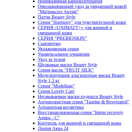
Неинвазивная карбокситерапия
Омолаживающий уход за увядающей кожей
"Матриксил Актив"
Патчи Beauty Style
Серия "Harmony" для чувствительной кожи
СЕРИЯ «UNIMATT+» для жирной и
смешанной кожи
СЕРИЯ “PREBIOSKIN”
Сыворотки
Увлажняющая серия
Универсальное очищение
Уход за телом
Шелковые маски Beauty Style
Серия масок "FRUIT SILK"
Моделирующие альгинатные маски Beauty
Style 1,2 кг
Серия "Modellage"
Cерия Lovely Care
Несмываемые маски-пудинги Beauty Style
Антивозрастная серия "Taurine & Resveratrol"
Аппаратная косметика
Восстанавливающая серия "Intens recovery
Amino - C"
Контроль для жирной и смешанной кожи
Линия Аква 24