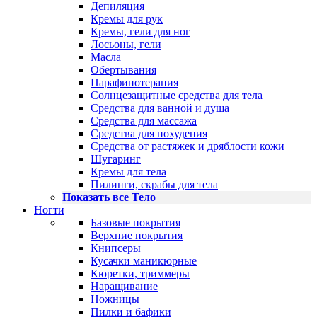
Депиляция
Кремы для рук
Кремы, гели для ног
Лосьоны, гели
Масла
Обертывания
Парафинотерапия
Солнцезащитные средства для тела
Средства для ванной и душа
Средства для массажа
Средства для похудения
Средства от растяжек и дряблости кожи
Шугаринг
Кремы для тела
Пилинги, скрабы для тела
Показать все Тело
Ногти
Базовые покрытия
Верхние покрытия
Книпсеры
Кусачки маникюрные
Кюретки, триммеры
Наращивание
Ножницы
Пилки и бафики