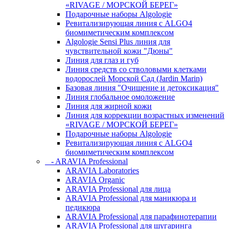
«RIVAGE / МОРСКОЙ БЕРЕГ»
Подарочные наборы Algologie
Ревитализирующая линия с ALGO4
биомиметическим комплексом
Algologie Sensi Plus линия для
чувcтвительной кожи "Дюны"
Линия для глаз и губ
Линия средств со стволовыми клетками
водорослей Морской Сад (Jardin Marin)
Базовая линия "Очищение и детоксикация"
Линия глобальное омоложение
Линия для жирной кожи
Линия для коррекции возрастных изменений
«RIVAGE / МОРСКОЙ БЕРЕГ»
Подарочные наборы Algologie
Ревитализирующая линия с ALGO4
биомиметическим комплексом
- ARAVIA Professional
ARAVIA Laboratories
ARAVIA Organic
ARAVIA Professional для лица
ARAVIA Professional для маникюра и
педикюра
ARAVIA Professional для парафинотерапии
ARAVIA Professional для шугаринга