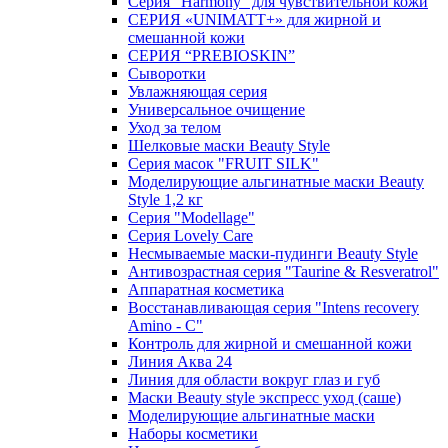
Серия "Harmony" для чувствительной кожи
СЕРИЯ «UNIMATT+» для жирной и
смешанной кожи
СЕРИЯ “PREBIOSKIN”
Сыворотки
Увлажняющая серия
Универсальное очищение
Уход за телом
Шелковые маски Beauty Style
Серия масок "FRUIT SILK"
Моделирующие альгинатные маски Beauty
Style 1,2 кг
Серия "Modellage"
Cерия Lovely Care
Несмываемые маски-пудинги Beauty Style
Антивозрастная серия "Taurine & Resveratrol"
Аппаратная косметика
Восстанавливающая серия "Intens recovery
Amino - C"
Контроль для жирной и смешанной кожи
Линия Аква 24
Линия для области вокруг глаз и губ
Маски Beauty style экспресс уход (саше)
Моделирующие альгинатные маски
Наборы косметики