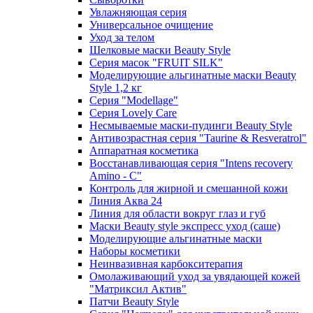
Увлажняющая серия
Универсальное очищение
Уход за телом
Шелковые маски Beauty Style
Серия масок "FRUIT SILK"
Моделирующие альгинатные маски Beauty
Style 1,2 кг
Серия "Modellage"
Cерия Lovely Care
Несмываемые маски-пудинги Beauty Style
Антивозрастная серия "Taurine & Resveratrol"
Аппаратная косметика
Восстанавливающая серия "Intens recovery
Amino - C"
Контроль для жирной и смешанной кожи
Линия Аква 24
Линия для области вокруг глаз и губ
Маски Beauty style экспресс уход (саше)
Моделирующие альгинатные маски
Наборы косметики
Неинвазивная карбокситерапия
Омолаживающий уход за увядающей кожей
"Матриксил Актив"
Патчи Beauty Style