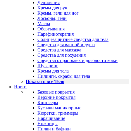
Депиляция
Кремы для рук
Кремы, гели для ног
Лосьоны, гели
Масла
Обертывания
Парафинотерапия
Солнцезащитные средства для тела
Средства для ванной и душа
Средства для массажа
Средства для похудения
Средства от растяжек и дряблости кожи
Шугаринг
Кремы для тела
Пилинги, скрабы для тела
Показать все Тело
Ногти
Базовые покрытия
Верхние покрытия
Книпсеры
Кусачки маникюрные
Кюретки, триммеры
Наращивание
Ножницы
Пилки и бафики