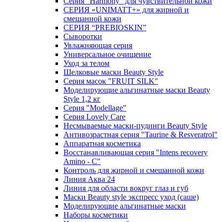
Серия "Harmony" для чувствительной кожи
СЕРИЯ «UNIMATT+» для жирной и
смешанной кожи
СЕРИЯ “PREBIOSKIN”
Сыворотки
Увлажняющая серия
Универсальное очищение
Уход за телом
Шелковые маски Beauty Style
Серия масок "FRUIT SILK"
Моделирующие альгинатные маски Beauty
Style 1,2 кг
Серия "Modellage"
Cерия Lovely Care
Несмываемые маски-пудинги Beauty Style
Антивозрастная серия "Taurine & Resveratrol"
Аппаратная косметика
Восстанавливающая серия "Intens recovery
Amino - C"
Контроль для жирной и смешанной кожи
Линия Аква 24
Линия для области вокруг глаз и губ
Маски Beauty style экспресс уход (саше)
Моделирующие альгинатные маски
Наборы косметики