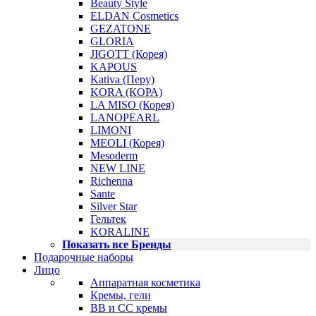
Beauty Style
ELDAN Cosmetics
GEZATONE
GLORIA
JIGOTT (Корея)
KAPOUS
Kativa (Перу)
KORA (КОРА)
LA MISO (Корея)
LANOPEARL
LIMONI
MEOLI (Корея)
Mesoderm
NEW LINE
Richenna
Sante
Silver Star
Гельтек
KORALINE
Показать все Бренды
Подарочные наборы
Лицо
Аппаратная косметика
Кремы, гели
BB и CC кремы