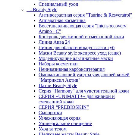
Специальный уход
- Beauty Style
Антивозрастная серия "Taurine & Resveratrol"
Аппаратная косметика
Восстанавливающая серия "Intens recovery
Amino - C"
Контроль для жирной и смешанной кожи
Линия Аква 24
Линия для области вокруг глаз и губ
Маски Beauty style экспресс уход (саше)
Моделирующие альгинатные маски
Наборы косметики
Неинвазивная карбокситерапия
Омолаживающий уход за увядающей кожей
"Матриксил Актив"
Патчи Beauty Style
Серия "Harmony" для чувствительной кожи
СЕРИЯ «UNIMATT+» для жирной и
смешанной кожи
СЕРИЯ “PREBIOSKIN”
Сыворотки
Увлажняющая серия
Универсальное очищение
Уход за телом
Шелковые маски Beauty Style