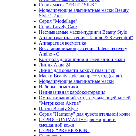
Серия масок "FRUIT SILK"
Моделирующие альгинатные маски Beauty
Style 1,2 кг
Серия "Modellage"
Cерия Lovely Care
Несмываемые маски-пудинги Beauty Style
Антивозрастная серия "Taurine & Resveratrol"
Аппаратная косметика
Восстанавливающая серия "Intens recovery
Amino - C"
Контроль для жирной и смешанной кожи
Линия Аква 24
Линия для области вокруг глаз и губ
Маски Beauty style экспресс уход (саше)
Моделирующие альгинатные маски
Наборы косметики
Неинвазивная карбокситерапия
Омолаживающий уход за увядающей кожей
"Матриксил Актив"
Патчи Beauty Style
Серия "Harmony" для чувствительной кожи
СЕРИЯ «UNIMATT+» для жирной и
смешанной кожи
СЕРИЯ “PREBIOSKIN”
Сыворотки