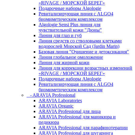
«RIVAGE / МОРСКОЙ БЕРЕГ»
Подарочные наборы Algologie
Ревитализирующая линия с ALGO4
биомиметическим комплексом
Algologie Sensi Plus линия для
чувcтвительной кожи "Дюны"
Линия для глаз и губ
Линия средств со стволовыми клетками
водорослей Морской Сад (Jardin Marin)
Базовая линия "Очищение и детоксикация"
Линия глобальное омоложение
Линия для жирной кожи
Линия для коррекции возрастных изменений
«RIVAGE / МОРСКОЙ БЕРЕГ»
Подарочные наборы Algologie
Ревитализирующая линия с ALGO4
биомиметическим комплексом
- ARAVIA Professional
ARAVIA Laboratories
ARAVIA Organic
ARAVIA Professional для лица
ARAVIA Professional для маникюра и
педикюра
ARAVIA Professional для парафинотерапии
ARAVIA Professional для шугаринга