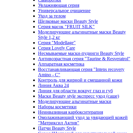
Увлажняющая серия
Универсальное очищение
Уход за телом
Шелковые маски Beauty Style
Серия масок "FRUIT SILK"
Моделирующие альгинатные маски Beauty
Style 1,2 кг
Серия "Modellage"
Cерия Lovely Care
Несмываемые маски-пудинги Beauty Style
Антивозрастная серия "Taurine & Resveratrol"
Аппаратная косметика
Восстанавливающая серия "Intens recovery
Amino - C"
Контроль для жирной и смешанной кожи
Линия Аква 24
Линия для области вокруг глаз и губ
Маски Beauty style экспресс уход (саше)
Моделирующие альгинатные маски
Наборы косметики
Неинвазивная карбокситерапия
Омолаживающий уход за увядающей кожей
"Матриксил Актив"
Патчи Beauty Style