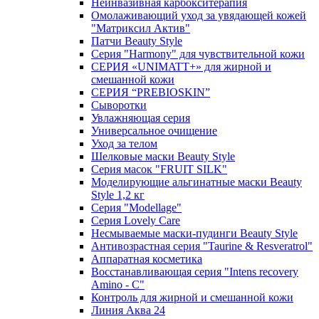
Неинвазивная карбокситерапия
Омолаживающий уход за увядающей кожей
"Матриксил Актив"
Патчи Beauty Style
Серия "Harmony" для чувствительной кожи
СЕРИЯ «UNIMATT+» для жирной и
смешанной кожи
СЕРИЯ “PREBIOSKIN”
Сыворотки
Увлажняющая серия
Универсальное очищение
Уход за телом
Шелковые маски Beauty Style
Серия масок "FRUIT SILK"
Моделирующие альгинатные маски Beauty
Style 1,2 кг
Серия "Modellage"
Cерия Lovely Care
Несмываемые маски-пудинги Beauty Style
Антивозрастная серия "Taurine & Resveratrol"
Аппаратная косметика
Восстанавливающая серия "Intens recovery
Amino - C"
Контроль для жирной и смешанной кожи
Линия Аква 24