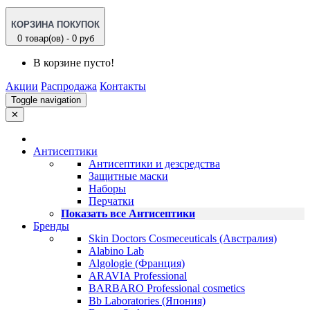
КОРЗИНА ПОКУПОК
0 товар(ов) - 0 руб
В корзине пусто!
Акции
Распродажа
Контакты
Toggle navigation
✕
Антисептики
Антисептики и дезсредства
Защитные маски
Наборы
Перчатки
Показать все Антисептики
Бренды
Skin Doctors Cosmeceuticals (Австралия)
Alabino Lab
Algologie (Франция)
ARAVIA Professional
BARBARO Professional cosmetics
Bb Laboratories (Япония)