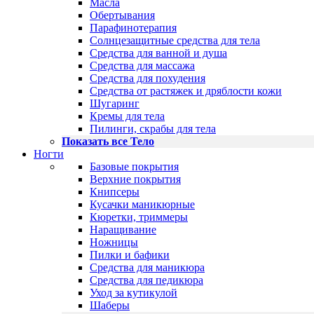
Масла
Обертывания
Парафинотерапия
Солнцезащитные средства для тела
Средства для ванной и душа
Средства для массажа
Средства для похудения
Средства от растяжек и дряблости кожи
Шугаринг
Кремы для тела
Пилинги, скрабы для тела
Показать все Тело
Ногти
Базовые покрытия
Верхние покрытия
Книпсеры
Кусачки маникюрные
Кюретки, триммеры
Наращивание
Ножницы
Пилки и бафики
Средства для маникюра
Средства для педикюра
Уход за кутикулой
Шаберы