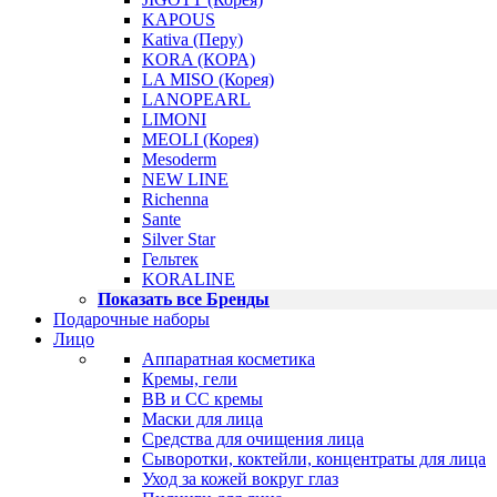
KAPOUS
Kativa (Перу)
KORA (КОРА)
LA MISO (Корея)
LANOPEARL
LIMONI
MEOLI (Корея)
Mesoderm
NEW LINE
Richenna
Sante
Silver Star
Гельтек
KORALINE
Показать все Бренды
Подарочные наборы
Лицо
Аппаратная косметика
Кремы, гели
BB и CC кремы
Маски для лица
Средства для очищения лица
Сыворотки, коктейли, концентраты для лица
Уход за кожей вокруг глаз