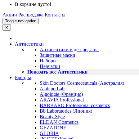
В корзине пусто!
Акции
Распродажа
Контакты
Toggle navigation
✕
Антисептики
Антисептики и дезсредства
Защитные маски
Наборы
Перчатки
Показать все Антисептики
Бренды
Skin Doctors Cosmeceuticals (Австралия)
Alabino Lab
Algologie (Франция)
ARAVIA Professional
BARBARO Professional cosmetics
Bb Laboratories (Япония)
Beauty Style
ELDAN Cosmetics
GEZATONE
GLORIA
JIGOTT (Корея)