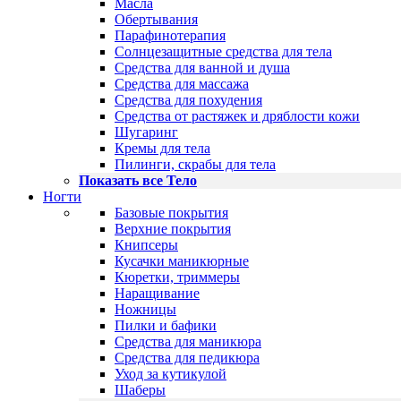
Масла
Обертывания
Парафинотерапия
Солнцезащитные средства для тела
Средства для ванной и душа
Средства для массажа
Средства для похудения
Средства от растяжек и дряблости кожи
Шугаринг
Кремы для тела
Пилинги, скрабы для тела
Показать все Тело
Ногти
Базовые покрытия
Верхние покрытия
Книпсеры
Кусачки маникюрные
Кюретки, триммеры
Наращивание
Ножницы
Пилки и бафики
Средства для маникюра
Средства для педикюра
Уход за кутикулой
Шаберы