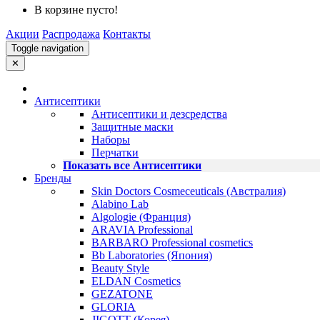
В корзине пусто!
Акции
Распродажа
Контакты
Toggle navigation
✕
Антисептики
Антисептики и дезсредства
Защитные маски
Наборы
Перчатки
Показать все Антисептики
Бренды
Skin Doctors Cosmeceuticals (Австралия)
Alabino Lab
Algologie (Франция)
ARAVIA Professional
BARBARO Professional cosmetics
Bb Laboratories (Япония)
Beauty Style
ELDAN Cosmetics
GEZATONE
GLORIA
JIGOTT (Корея)