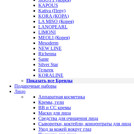
KAPOUS
Kativa (Перу)
KORA (КОРА)
LA MISO (Корея)
LANOPEARL
LIMONI
MEOLI (Корея)
Mesoderm
NEW LINE
Richenna
Sante
Silver Star
Гельтек
KORALINE
Показать все Бренды
Подарочные наборы
Лицо
Аппаратная косметика
Кремы, гели
BB и CC кремы
Маски для лица
Средства для очищения лица
Сыворотки, коктейли, концентраты для лица
Уход за кожей вокруг глаз