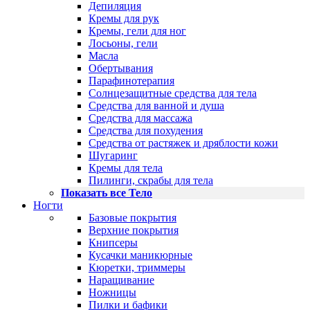
Депиляция
Кремы для рук
Кремы, гели для ног
Лосьоны, гели
Масла
Обертывания
Парафинотерапия
Солнцезащитные средства для тела
Средства для ванной и душа
Средства для массажа
Средства для похудения
Средства от растяжек и дряблости кожи
Шугаринг
Кремы для тела
Пилинги, скрабы для тела
Показать все Тело
Ногти
Базовые покрытия
Верхние покрытия
Книпсеры
Кусачки маникюрные
Кюретки, триммеры
Наращивание
Ножницы
Пилки и бафики