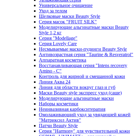
Универсальное очищение
Уход за телом
Шелковые маски Beauty Style
Серия масок "FRUIT SILK"
Моделирующие альгинатные маски Beauty
Style 1,2 кг
Серия "Modellage"
Cерия Lovely Care
Несмываемые маски-пудинги Beauty Style
Антивозрастная серия "Taurine & Resveratrol"
Аппаратная косметика
Восстанавливающая серия "Intens recovery
Amino - C"
Контроль для жирной и смешанной кожи
Линия Аква 24
Линия для области вокруг глаз и губ
Маски Beauty style экспресс уход (саше)
Моделирующие альгинатные маски
Наборы косметики
Неинвазивная карбокситерапия
Омолаживающий уход за увядающей кожей
"Матриксил Актив"
Патчи Beauty Style
Серия "Harmony" для чувствительной кожи