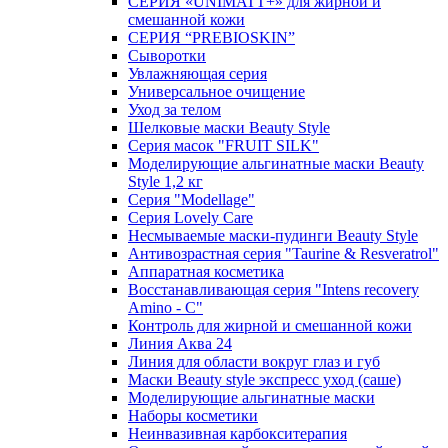
СЕРИЯ «UNIMATT+» для жирной и
смешанной кожи
СЕРИЯ “PREBIOSKIN”
Сыворотки
Увлажняющая серия
Универсальное очищение
Уход за телом
Шелковые маски Beauty Style
Серия масок "FRUIT SILK"
Моделирующие альгинатные маски Beauty
Style 1,2 кг
Серия "Modellage"
Cерия Lovely Care
Несмываемые маски-пудинги Beauty Style
Антивозрастная серия "Taurine & Resveratrol"
Аппаратная косметика
Восстанавливающая серия "Intens recovery
Amino - C"
Контроль для жирной и смешанной кожи
Линия Аква 24
Линия для области вокруг глаз и губ
Маски Beauty style экспресс уход (саше)
Моделирующие альгинатные маски
Наборы косметики
Неинвазивная карбокситерапия