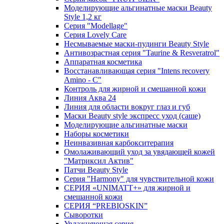
Моделирующие альгинатные маски Beauty
Style 1,2 кг
Серия "Modellage"
Cерия Lovely Care
Несмываемые маски-пудинги Beauty Style
Антивозрастная серия "Taurine & Resveratrol"
Аппаратная косметика
Восстанавливающая серия "Intens recovery
Amino - C"
Контроль для жирной и смешанной кожи
Линия Аква 24
Линия для области вокруг глаз и губ
Маски Beauty style экспресс уход (саше)
Моделирующие альгинатные маски
Наборы косметики
Неинвазивная карбокситерапия
Омолаживающий уход за увядающей кожей
"Матриксил Актив"
Патчи Beauty Style
Серия "Harmony" для чувствительной кожи
СЕРИЯ «UNIMATT+» для жирной и
смешанной кожи
СЕРИЯ “PREBIOSKIN”
Сыворотки
Увлажняющая серия