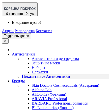
КОРЗИНА ПОКУПОК
0 товар(ов) - 0 руб
В корзине пусто!
Акции
Распродажа
Контакты
Toggle navigation
✕
Антисептики
Антисептики и дезсредства
Защитные маски
Наборы
Перчатки
Показать все Антисептики
Бренды
Skin Doctors Cosmeceuticals (Австралия)
Alabino Lab
Algologie (Франция)
ARAVIA Professional
BARBARO Professional cosmetics
Bb Laboratories (Япония)