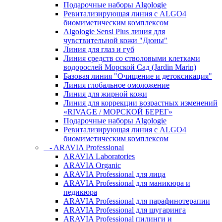
Подарочные наборы Algologie
Ревитализирующая линия с ALGO4
биомиметическим комплексом
Algologie Sensi Plus линия для
чувcтвительной кожи "Дюны"
Линия для глаз и губ
Линия средств со стволовыми клетками
водорослей Морской Сад (Jardin Marin)
Базовая линия "Очищение и детоксикация"
Линия глобальное омоложение
Линия для жирной кожи
Линия для коррекции возрастных изменений
«RIVAGE / МОРСКОЙ БЕРЕГ»
Подарочные наборы Algologie
Ревитализирующая линия с ALGO4
биомиметическим комплексом
- ARAVIA Professional
ARAVIA Laboratories
ARAVIA Organic
ARAVIA Professional для лица
ARAVIA Professional для маникюра и
педикюра
ARAVIA Professional для парафинотерапии
ARAVIA Professional для шугаринга
ARAVIA Professional пилинги и