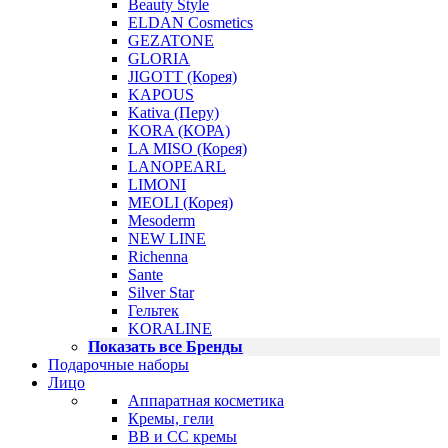
Beauty Style
ELDAN Cosmetics
GEZATONE
GLORIA
JIGOTT (Корея)
KAPOUS
Kativa (Перу)
KORA (КОРА)
LA MISO (Корея)
LANOPEARL
LIMONI
MEOLI (Корея)
Mesoderm
NEW LINE
Richenna
Sante
Silver Star
Гельтек
KORALINE
Показать все Бренды
Подарочные наборы
Лицо
Аппаратная косметика
Кремы, гели
BB и CC кремы