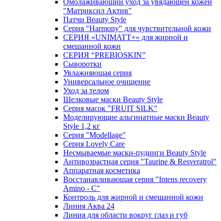
Омолаживающий уход за увядающей кожей
"Матриксил Актив"
Патчи Beauty Style
Серия "Harmony" для чувствительной кожи
СЕРИЯ «UNIMATT+» для жирной и
смешанной кожи
СЕРИЯ “PREBIOSKIN”
Сыворотки
Увлажняющая серия
Универсальное очищение
Уход за телом
Шелковые маски Beauty Style
Серия масок "FRUIT SILK"
Моделирующие альгинатные маски Beauty
Style 1,2 кг
Серия "Modellage"
Cерия Lovely Care
Несмываемые маски-пудинги Beauty Style
Антивозрастная серия "Taurine & Resveratrol"
Аппаратная косметика
Восстанавливающая серия "Intens recovery
Amino - C"
Контроль для жирной и смешанной кожи
Линия Аква 24
Линия для области вокруг глаз и губ