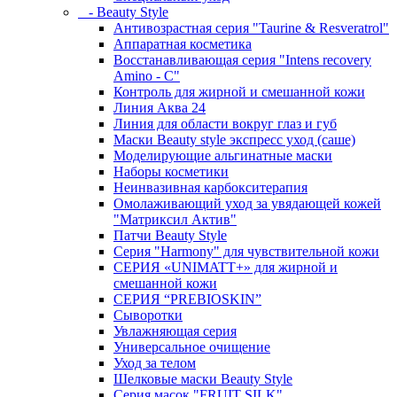
- Beauty Style
Антивозрастная серия "Taurine & Resveratrol"
Аппаратная косметика
Восстанавливающая серия "Intens recovery
Amino - C"
Контроль для жирной и смешанной кожи
Линия Аква 24
Линия для области вокруг глаз и губ
Маски Beauty style экспресс уход (саше)
Моделирующие альгинатные маски
Наборы косметики
Неинвазивная карбокситерапия
Омолаживающий уход за увядающей кожей
"Матриксил Актив"
Патчи Beauty Style
Серия "Harmony" для чувствительной кожи
СЕРИЯ «UNIMATT+» для жирной и
смешанной кожи
СЕРИЯ “PREBIOSKIN”
Сыворотки
Увлажняющая серия
Универсальное очищение
Уход за телом
Шелковые маски Beauty Style
Серия масок "FRUIT SILK"