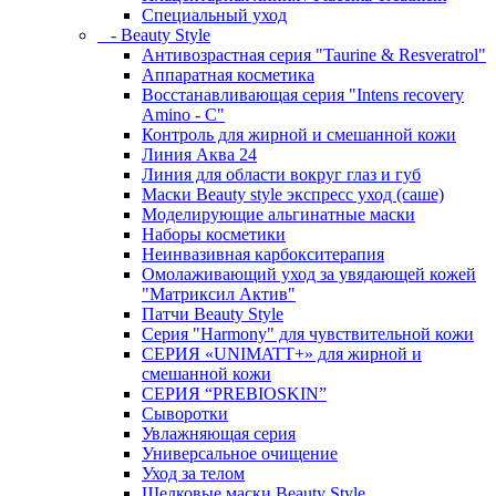
Специальный уход
- Beauty Style
Антивозрастная серия "Taurine & Resveratrol"
Аппаратная косметика
Восстанавливающая серия "Intens recovery
Amino - C"
Контроль для жирной и смешанной кожи
Линия Аква 24
Линия для области вокруг глаз и губ
Маски Beauty style экспресс уход (саше)
Моделирующие альгинатные маски
Наборы косметики
Неинвазивная карбокситерапия
Омолаживающий уход за увядающей кожей
"Матриксил Актив"
Патчи Beauty Style
Серия "Harmony" для чувствительной кожи
СЕРИЯ «UNIMATT+» для жирной и
смешанной кожи
СЕРИЯ “PREBIOSKIN”
Сыворотки
Увлажняющая серия
Универсальное очищение
Уход за телом
Шелковые маски Beauty Style