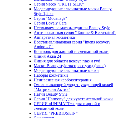
Серия масок "FRUIT SILK"
Моделирующие альгинатные маски Beauty
Style 1,2 кг
Серия "Modellage"
Cерия Lovely Care
Несмываемые маски-пудинги Beauty Style
Антивозрастная серия "Taurine & Resveratrol"
Аппаратная косметика
Восстанавливающая серия "Intens recovery
Amino - C"
Контроль для жирной и смешанной кожи
Линия Аква 24
Линия для области вокруг глаз и губ
Маски Beauty style экспресс уход (саше)
Моделирующие альгинатные маски
Наборы косметики
Неинвазивная карбокситерапия
Омолаживающий уход за увядающей кожей
"Матриксил Актив"
Патчи Beauty Style
Серия "Harmony" для чувствительной кожи
СЕРИЯ «UNIMATT+» для жирной и
смешанной кожи
СЕРИЯ “PREBIOSKIN”
Сыворотки