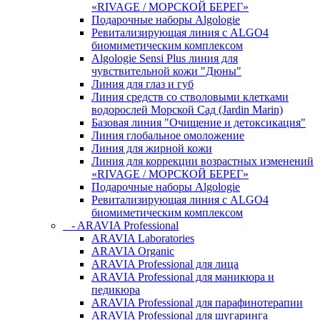
«RIVAGE / МОРСКОЙ БЕРЕГ»
Подарочные наборы Algologie
Ревитализирующая линия с ALGO4
биомиметическим комплексом
Algologie Sensi Plus линия для
чувcтвительной кожи "Дюны"
Линия для глаз и губ
Линия средств со стволовыми клетками
водорослей Морской Сад (Jardin Marin)
Базовая линия "Очищение и детоксикация"
Линия глобальное омоложение
Линия для жирной кожи
Линия для коррекции возрастных изменений
«RIVAGE / МОРСКОЙ БЕРЕГ»
Подарочные наборы Algologie
Ревитализирующая линия с ALGO4
биомиметическим комплексом
- ARAVIA Professional
ARAVIA Laboratories
ARAVIA Organic
ARAVIA Professional для лица
ARAVIA Professional для маникюра и
педикюра
ARAVIA Professional для парафинотерапии
ARAVIA Professional для шугаринга