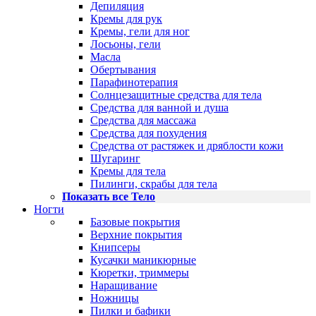
Депиляция
Кремы для рук
Кремы, гели для ног
Лосьоны, гели
Масла
Обертывания
Парафинотерапия
Солнцезащитные средства для тела
Средства для ванной и душа
Средства для массажа
Средства для похудения
Средства от растяжек и дряблости кожи
Шугаринг
Кремы для тела
Пилинги, скрабы для тела
Показать все Тело
Ногти
Базовые покрытия
Верхние покрытия
Книпсеры
Кусачки маникюрные
Кюретки, триммеры
Наращивание
Ножницы
Пилки и бафики