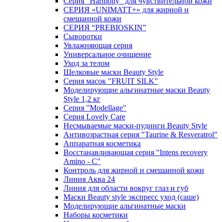
Серия "Harmony" для чувствительной кожи
СЕРИЯ «UNIMATT+» для жирной и
смешанной кожи
СЕРИЯ “PREBIOSKIN”
Сыворотки
Увлажняющая серия
Универсальное очищение
Уход за телом
Шелковые маски Beauty Style
Серия масок "FRUIT SILK"
Моделирующие альгинатные маски Beauty
Style 1,2 кг
Серия "Modellage"
Cерия Lovely Care
Несмываемые маски-пудинги Beauty Style
Антивозрастная серия "Taurine & Resveratrol"
Аппаратная косметика
Восстанавливающая серия "Intens recovery
Amino - C"
Контроль для жирной и смешанной кожи
Линия Аква 24
Линия для области вокруг глаз и губ
Маски Beauty style экспресс уход (саше)
Моделирующие альгинатные маски
Наборы косметики