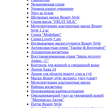
Увлажняющая серия
Универсальное очищение
Уход за телом
Шелковые маски Beauty Style
Серия масок "FRUIT SILK"
Моделирующие альгинатные маски Beauty
Style 1,2 кг
Серия "Modellage"
Cерия Lovely Care
Несмываемые маски-пудинги Beauty Style
Антивозрастная серия "Taurine & Resveratrol"
Аппаратная косметика
Восстанавливающая серия "Intens recovery
Amino - C"
Контроль для жирной и смешанной кожи
Линия Аква 24
Линия для области вокруг глаз и губ
Маски Beauty style экспресс уход (саше)
Моделирующие альгинатные маски
Наборы косметики
Неинвазивная карбокситерапия
Омолаживающий уход за увядающей кожей
"Матриксил Актив"
Патчи Beauty Style