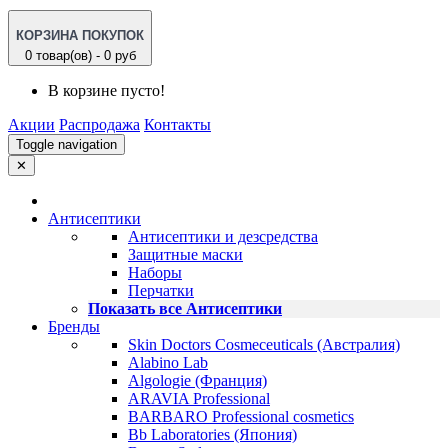
КОРЗИНА ПОКУПОК
0 товар(ов) - 0 руб
В корзине пусто!
Акции
Распродажа
Контакты
Toggle navigation
✕
Антисептики
Антисептики и дезсредства
Защитные маски
Наборы
Перчатки
Показать все Антисептики
Бренды
Skin Doctors Cosmeceuticals (Австралия)
Alabino Lab
Algologie (Франция)
ARAVIA Professional
BARBARO Professional cosmetics
Bb Laboratories (Япония)