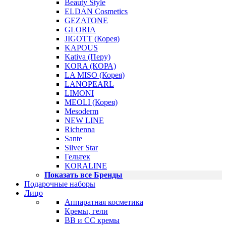
Beauty Style
ELDAN Cosmetics
GEZATONE
GLORIA
JIGOTT (Корея)
KAPOUS
Kativa (Перу)
KORA (КОРА)
LA MISO (Корея)
LANOPEARL
LIMONI
MEOLI (Корея)
Mesoderm
NEW LINE
Richenna
Sante
Silver Star
Гельтек
KORALINE
Показать все Бренды
Подарочные наборы
Лицо
Аппаратная косметика
Кремы, гели
BB и CC кремы