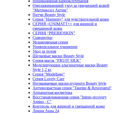
Неинвазивная карбокситерапия
Омолаживающий уход за увядающей кожей
"Матриксил Актив"
Патчи Beauty Style
Серия "Harmony" для чувствительной кожи
СЕРИЯ «UNIMATT+» для жирной и
смешанной кожи
СЕРИЯ “PREBIOSKIN”
Сыворотки
Увлажняющая серия
Универсальное очищение
Уход за телом
Шелковые маски Beauty Style
Серия масок "FRUIT SILK"
Моделирующие альгинатные маски Beauty
Style 1,2 кг
Серия "Modellage"
Cерия Lovely Care
Несмываемые маски-пудинги Beauty Style
Антивозрастная серия "Taurine & Resveratrol"
Аппаратная косметика
Восстанавливающая серия "Intens recovery
Amino - C"
Контроль для жирной и смешанной кожи
Линия Аква 24