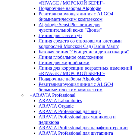
«RIVAGE / МОРСКОЙ БЕРЕГ»
Подарочные наборы Algologie
Ревитализирующая линия с ALGO4
биомиметическим комплексом
Algologie Sensi Plus линия для
чувcтвительной кожи "Дюны"
Линия для глаз и губ
Линия средств со стволовыми клетками
водорослей Морской Сад (Jardin Marin)
Базовая линия "Очищение и детоксикация"
Линия глобальное омоложение
Линия для жирной кожи
Линия для коррекции возрастных изменений
«RIVAGE / МОРСКОЙ БЕРЕГ»
Подарочные наборы Algologie
Ревитализирующая линия с ALGO4
биомиметическим комплексом
- ARAVIA Professional
ARAVIA Laboratories
ARAVIA Organic
ARAVIA Professional для лица
ARAVIA Professional для маникюра и
педикюра
ARAVIA Professional для парафинотерапии
ARAVIA Professional для шугаринга