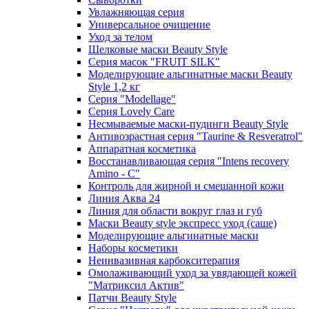
Увлажняющая серия
Универсальное очищение
Уход за телом
Шелковые маски Beauty Style
Серия масок "FRUIT SILK"
Моделирующие альгинатные маски Beauty
Style 1,2 кг
Серия "Modellage"
Cерия Lovely Care
Несмываемые маски-пудинги Beauty Style
Антивозрастная серия "Taurine & Resveratrol"
Аппаратная косметика
Восстанавливающая серия "Intens recovery
Amino - C"
Контроль для жирной и смешанной кожи
Линия Аква 24
Линия для области вокруг глаз и губ
Маски Beauty style экспресс уход (саше)
Моделирующие альгинатные маски
Наборы косметики
Неинвазивная карбокситерапия
Омолаживающий уход за увядающей кожей
"Матриксил Актив"
Патчи Beauty Style