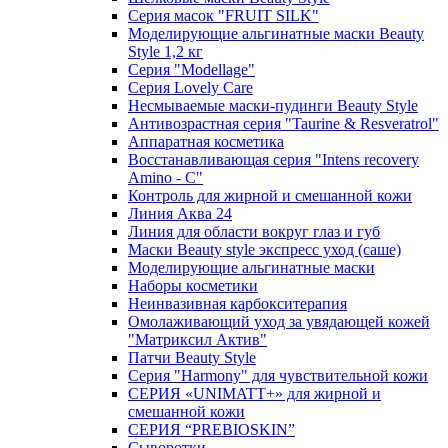
Серия масок "FRUIT SILK"
Моделирующие альгинатные маски Beauty
Style 1,2 кг
Серия "Modellage"
Cерия Lovely Care
Несмываемые маски-пудинги Beauty Style
Антивозрастная серия "Taurine & Resveratrol"
Аппаратная косметика
Восстанавливающая серия "Intens recovery
Amino - C"
Контроль для жирной и смешанной кожи
Линия Аква 24
Линия для области вокруг глаз и губ
Маски Beauty style экспресс уход (саше)
Моделирующие альгинатные маски
Наборы косметики
Неинвазивная карбокситерапия
Омолаживающий уход за увядающей кожей
"Матриксил Актив"
Патчи Beauty Style
Серия "Harmony" для чувствительной кожи
СЕРИЯ «UNIMATT+» для жирной и
смешанной кожи
СЕРИЯ “PREBIOSKIN”
Сыворотки