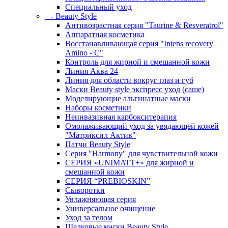
Специальный уход
- Beauty Style
Антивозрастная серия "Taurine & Resveratrol"
Аппаратная косметика
Восстанавливающая серия "Intens recovery
Amino - C"
Контроль для жирной и смешанной кожи
Линия Аква 24
Линия для области вокруг глаз и губ
Маски Beauty style экспресс уход (саше)
Моделирующие альгинатные маски
Наборы косметики
Неинвазивная карбокситерапия
Омолаживающий уход за увядающей кожей
"Матриксил Актив"
Патчи Beauty Style
Серия "Harmony" для чувствительной кожи
СЕРИЯ «UNIMATT+» для жирной и
смешанной кожи
СЕРИЯ “PREBIOSKIN”
Сыворотки
Увлажняющая серия
Универсальное очищение
Уход за телом
Шелковые маски Beauty Style