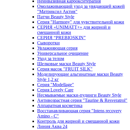
Неинвазивная карбокситерапия
Омолаживающий уход за увядающей кожей
"Матриксил Актив"
Патчи Beauty Style
Серия "Harmony" для чувствительной кожи
СЕРИЯ «UNIMATT+» для жирной и
смешанной кожи
СЕРИЯ “PREBIOSKIN”
Сыворотки
Увлажняющая серия
Универсальное очищение
Уход за телом
Шелковые маски Beauty Style
Серия масок "FRUIT SILK"
Моделирующие альгинатные маски Beauty
Style 1,2 кг
Серия "Modellage"
Cерия Lovely Care
Несмываемые маски-пудинги Beauty Style
Антивозрастная серия "Taurine & Resveratrol"
Аппаратная косметика
Восстанавливающая серия "Intens recovery
Amino - C"
Контроль для жирной и смешанной кожи
Линия Аква 24