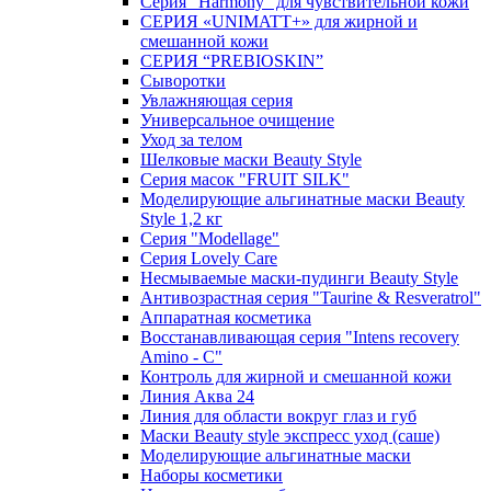
Серия "Harmony" для чувствительной кожи
СЕРИЯ «UNIMATT+» для жирной и
смешанной кожи
СЕРИЯ “PREBIOSKIN”
Сыворотки
Увлажняющая серия
Универсальное очищение
Уход за телом
Шелковые маски Beauty Style
Серия масок "FRUIT SILK"
Моделирующие альгинатные маски Beauty
Style 1,2 кг
Серия "Modellage"
Cерия Lovely Care
Несмываемые маски-пудинги Beauty Style
Антивозрастная серия "Taurine & Resveratrol"
Аппаратная косметика
Восстанавливающая серия "Intens recovery
Amino - C"
Контроль для жирной и смешанной кожи
Линия Аква 24
Линия для области вокруг глаз и губ
Маски Beauty style экспресс уход (саше)
Моделирующие альгинатные маски
Наборы косметики