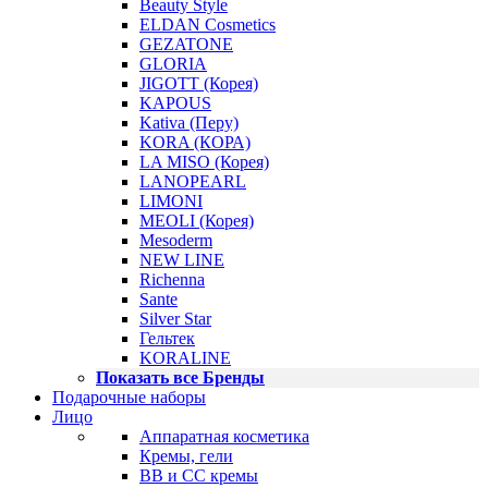
Beauty Style
ELDAN Cosmetics
GEZATONE
GLORIA
JIGOTT (Корея)
KAPOUS
Kativa (Перу)
KORA (КОРА)
LA MISO (Корея)
LANOPEARL
LIMONI
MEOLI (Корея)
Mesoderm
NEW LINE
Richenna
Sante
Silver Star
Гельтек
KORALINE
Показать все Бренды
Подарочные наборы
Лицо
Аппаратная косметика
Кремы, гели
BB и CC кремы