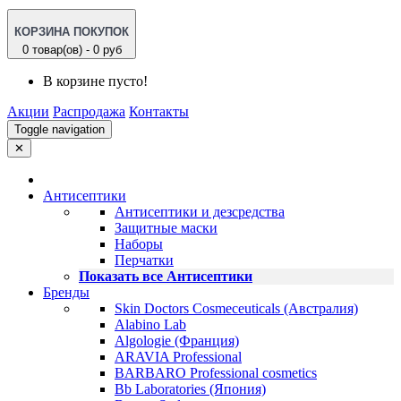
КОРЗИНА ПОКУПОК
0 товар(ов) - 0 руб
В корзине пусто!
Акции
Распродажа
Контакты
Toggle navigation
✕
Антисептики
Антисептики и дезсредства
Защитные маски
Наборы
Перчатки
Показать все Антисептики
Бренды
Skin Doctors Cosmeceuticals (Австралия)
Alabino Lab
Algologie (Франция)
ARAVIA Professional
BARBARO Professional cosmetics
Bb Laboratories (Япония)