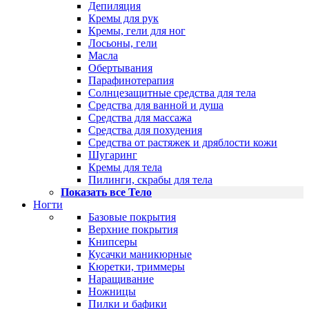
Депиляция
Кремы для рук
Кремы, гели для ног
Лосьоны, гели
Масла
Обертывания
Парафинотерапия
Солнцезащитные средства для тела
Средства для ванной и душа
Средства для массажа
Средства для похудения
Средства от растяжек и дряблости кожи
Шугаринг
Кремы для тела
Пилинги, скрабы для тела
Показать все Тело
Ногти
Базовые покрытия
Верхние покрытия
Книпсеры
Кусачки маникюрные
Кюретки, триммеры
Наращивание
Ножницы
Пилки и бафики