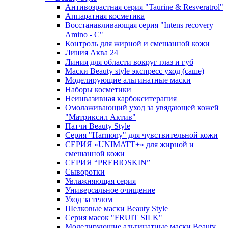
Антивозрастная серия "Taurine & Resveratrol"
Аппаратная косметика
Восстанавливающая серия "Intens recovery
Amino - C"
Контроль для жирной и смешанной кожи
Линия Аква 24
Линия для области вокруг глаз и губ
Маски Beauty style экспресс уход (саше)
Моделирующие альгинатные маски
Наборы косметики
Неинвазивная карбокситерапия
Омолаживающий уход за увядающей кожей
"Матриксил Актив"
Патчи Beauty Style
Серия "Harmony" для чувствительной кожи
СЕРИЯ «UNIMATT+» для жирной и
смешанной кожи
СЕРИЯ “PREBIOSKIN”
Сыворотки
Увлажняющая серия
Универсальное очищение
Уход за телом
Шелковые маски Beauty Style
Серия масок "FRUIT SILK"
Моделирующие альгинатные маски Beauty