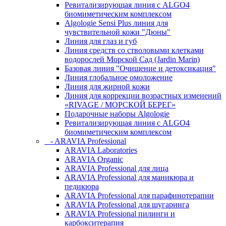
Ревитализирующая линия с ALGO4
биомиметическим комплексом
Algologie Sensi Plus линия для
чувcтвительной кожи "Дюны"
Линия для глаз и губ
Линия средств со стволовыми клетками
водорослей Морской Сад (Jardin Marin)
Базовая линия "Очищение и детоксикация"
Линия глобальное омоложение
Линия для жирной кожи
Линия для коррекции возрастных изменений
«RIVAGE / МОРСКОЙ БЕРЕГ»
Подарочные наборы Algologie
Ревитализирующая линия с ALGO4
биомиметическим комплексом
- ARAVIA Professional
ARAVIA Laboratories
ARAVIA Organic
ARAVIA Professional для лица
ARAVIA Professional для маникюра и
педикюра
ARAVIA Professional для парафинотерапии
ARAVIA Professional для шугаринга
ARAVIA Professional пилинги и
карбокситерапия