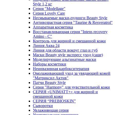
Style 1,2 кг
Серия "Modellage"
Cерия Lovely Care
Несмываемые маски-пудинги Beauty Style
Антивозрастная серия "Taurine & Resveratrol"
Аппаратная косметика
Восстанавливающая серия "Intens recovery
Amino - C"
Контроль для жирной и смешанной кожи
Линия Аква 24
Линия для области вокруг глаз и губ
Маски Beauty style экспресс уход (саше)
Моделирующие альгинатные маски
Наборы косметики
Неинвазивная карбокситерапия
Омолаживающий уход за увядающей кожей
"Матриксил Актив"
Патчи Beauty Style
Серия "Harmony" для чувствительной кожи
СЕРИЯ «UNIMATT+» для жирной и
смешанной кожи
СЕРИЯ “PREBIOSKIN”
Сыворотки
Увлажняющая серия
Универсальное очищение