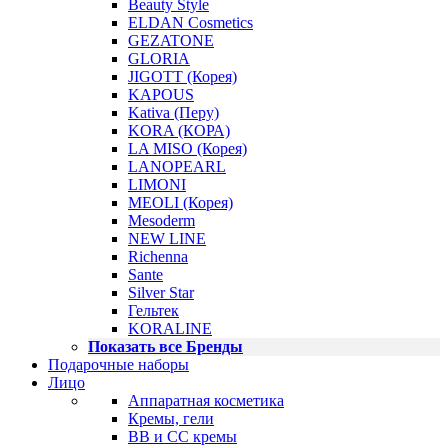
Beauty Style
ELDAN Cosmetics
GEZATONE
GLORIA
JIGOTT (Корея)
KAPOUS
Kativa (Перу)
KORA (КОРА)
LA MISO (Корея)
LANOPEARL
LIMONI
MEOLI (Корея)
Mesoderm
NEW LINE
Richenna
Sante
Silver Star
Гельтек
KORALINE
Показать все Бренды
Подарочные наборы
Лицо
Аппаратная косметика
Кремы, гели
BB и CC кремы