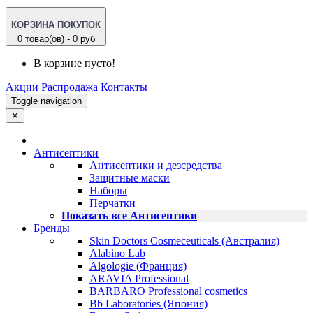
КОРЗИНА ПОКУПОК
0 товар(ов) - 0 руб
В корзине пусто!
Акции
Распродажа
Контакты
Toggle navigation
✕
Антисептики
Антисептики и дезсредства
Защитные маски
Наборы
Перчатки
Показать все Антисептики
Бренды
Skin Doctors Cosmeceuticals (Австралия)
Alabino Lab
Algologie (Франция)
ARAVIA Professional
BARBARO Professional cosmetics
Bb Laboratories (Япония)