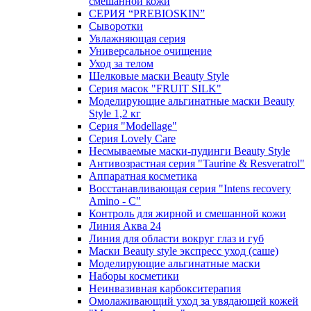
смешанной кожи
СЕРИЯ “PREBIOSKIN”
Сыворотки
Увлажняющая серия
Универсальное очищение
Уход за телом
Шелковые маски Beauty Style
Серия масок "FRUIT SILK"
Моделирующие альгинатные маски Beauty
Style 1,2 кг
Серия "Modellage"
Cерия Lovely Care
Несмываемые маски-пудинги Beauty Style
Антивозрастная серия "Taurine & Resveratrol"
Аппаратная косметика
Восстанавливающая серия "Intens recovery
Amino - C"
Контроль для жирной и смешанной кожи
Линия Аква 24
Линия для области вокруг глаз и губ
Маски Beauty style экспресс уход (саше)
Моделирующие альгинатные маски
Наборы косметики
Неинвазивная карбокситерапия
Омолаживающий уход за увядающей кожей