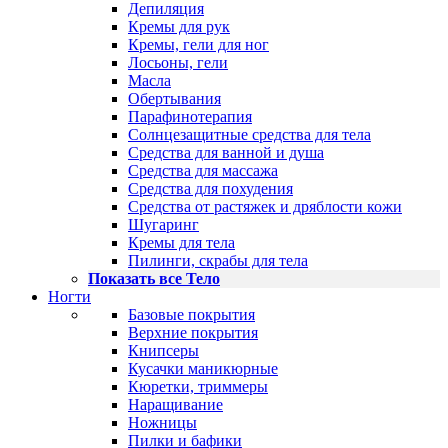
Депиляция
Кремы для рук
Кремы, гели для ног
Лосьоны, гели
Масла
Обертывания
Парафинотерапия
Солнцезащитные средства для тела
Средства для ванной и душа
Средства для массажа
Средства для похудения
Средства от растяжек и дряблости кожи
Шугаринг
Кремы для тела
Пилинги, скрабы для тела
Показать все Тело
Ногти
Базовые покрытия
Верхние покрытия
Книпсеры
Кусачки маникюрные
Кюретки, триммеры
Наращивание
Ножницы
Пилки и бафики