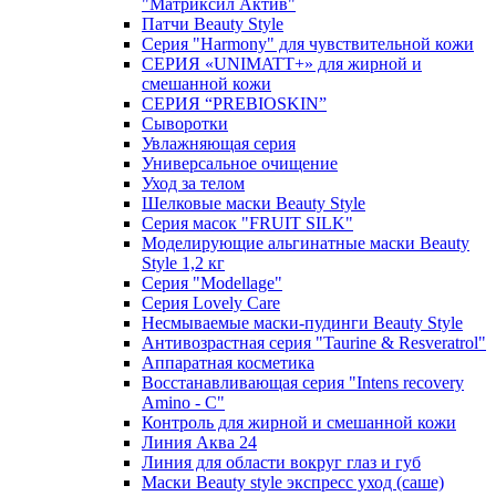
"Матриксил Актив"
Патчи Beauty Style
Серия "Harmony" для чувствительной кожи
СЕРИЯ «UNIMATT+» для жирной и
смешанной кожи
СЕРИЯ “PREBIOSKIN”
Сыворотки
Увлажняющая серия
Универсальное очищение
Уход за телом
Шелковые маски Beauty Style
Серия масок "FRUIT SILK"
Моделирующие альгинатные маски Beauty
Style 1,2 кг
Серия "Modellage"
Cерия Lovely Care
Несмываемые маски-пудинги Beauty Style
Антивозрастная серия "Taurine & Resveratrol"
Аппаратная косметика
Восстанавливающая серия "Intens recovery
Amino - C"
Контроль для жирной и смешанной кожи
Линия Аква 24
Линия для области вокруг глаз и губ
Маски Beauty style экспресс уход (саше)