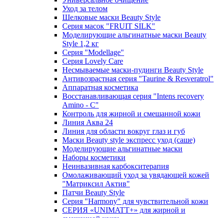
Уход за телом
Шелковые маски Beauty Style
Серия масок "FRUIT SILK"
Моделирующие альгинатные маски Beauty
Style 1,2 кг
Серия "Modellage"
Cерия Lovely Care
Несмываемые маски-пудинги Beauty Style
Антивозрастная серия "Taurine & Resveratrol"
Аппаратная косметика
Восстанавливающая серия "Intens recovery
Amino - C"
Контроль для жирной и смешанной кожи
Линия Аква 24
Линия для области вокруг глаз и губ
Маски Beauty style экспресс уход (саше)
Моделирующие альгинатные маски
Наборы косметики
Неинвазивная карбокситерапия
Омолаживающий уход за увядающей кожей
"Матриксил Актив"
Патчи Beauty Style
Серия "Harmony" для чувствительной кожи
СЕРИЯ «UNIMATT+» для жирной и