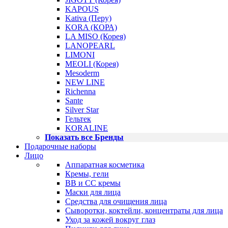
KAPOUS
Kativa (Перу)
KORA (КОРА)
LA MISO (Корея)
LANOPEARL
LIMONI
MEOLI (Корея)
Mesoderm
NEW LINE
Richenna
Sante
Silver Star
Гельтек
KORALINE
Показать все Бренды
Подарочные наборы
Лицо
Аппаратная косметика
Кремы, гели
BB и CC кремы
Маски для лица
Средства для очищения лица
Сыворотки, коктейли, концентраты для лица
Уход за кожей вокруг глаз