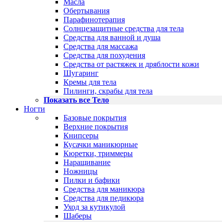
Масла
Обертывания
Парафинотерапия
Солнцезащитные средства для тела
Средства для ванной и душа
Средства для массажа
Средства для похудения
Средства от растяжек и дряблости кожи
Шугаринг
Кремы для тела
Пилинги, скрабы для тела
Показать все Тело
Ногти
Базовые покрытия
Верхние покрытия
Книпсеры
Кусачки маникюрные
Кюретки, триммеры
Наращивание
Ножницы
Пилки и бафики
Средства для маникюра
Средства для педикюра
Уход за кутикулой
Шаберы