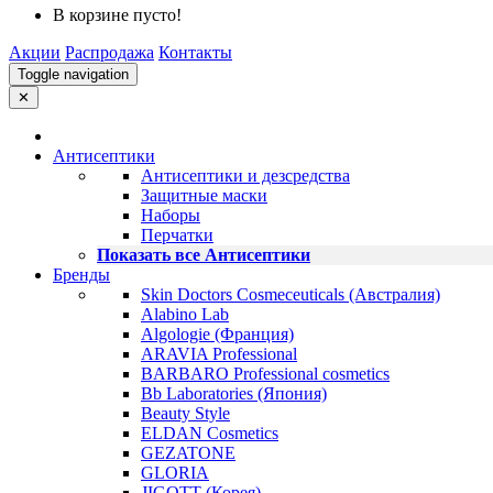
В корзине пусто!
Акции
Распродажа
Контакты
Toggle navigation
✕
Антисептики
Антисептики и дезсредства
Защитные маски
Наборы
Перчатки
Показать все Антисептики
Бренды
Skin Doctors Cosmeceuticals (Австралия)
Alabino Lab
Algologie (Франция)
ARAVIA Professional
BARBARO Professional cosmetics
Bb Laboratories (Япония)
Beauty Style
ELDAN Cosmetics
GEZATONE
GLORIA
JIGOTT (Корея)