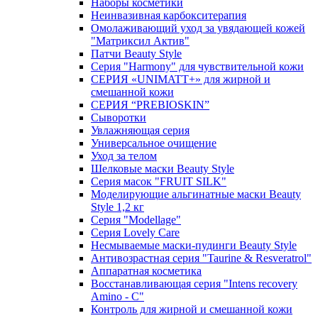
Наборы косметики
Неинвазивная карбокситерапия
Омолаживающий уход за увядающей кожей
"Матриксил Актив"
Патчи Beauty Style
Серия "Harmony" для чувствительной кожи
СЕРИЯ «UNIMATT+» для жирной и
смешанной кожи
СЕРИЯ “PREBIOSKIN”
Сыворотки
Увлажняющая серия
Универсальное очищение
Уход за телом
Шелковые маски Beauty Style
Серия масок "FRUIT SILK"
Моделирующие альгинатные маски Beauty
Style 1,2 кг
Серия "Modellage"
Cерия Lovely Care
Несмываемые маски-пудинги Beauty Style
Антивозрастная серия "Taurine & Resveratrol"
Аппаратная косметика
Восстанавливающая серия "Intens recovery
Amino - C"
Контроль для жирной и смешанной кожи