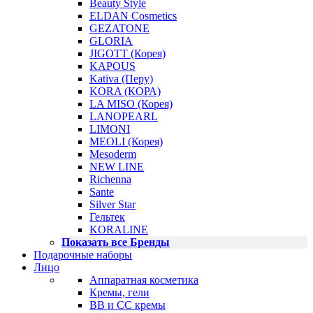
Beauty Style
ELDAN Cosmetics
GEZATONE
GLORIA
JIGOTT (Корея)
KAPOUS
Kativa (Перу)
KORA (КОРА)
LA MISO (Корея)
LANOPEARL
LIMONI
MEOLI (Корея)
Mesoderm
NEW LINE
Richenna
Sante
Silver Star
Гельтек
KORALINE
Показать все Бренды
Подарочные наборы
Лицо
Аппаратная косметика
Кремы, гели
BB и CC кремы