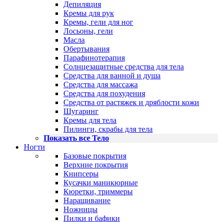
Депиляция
Кремы для рук
Кремы, гели для ног
Лосьоны, гели
Масла
Обертывания
Парафинотерапия
Солнцезащитные средства для тела
Средства для ванной и душа
Средства для массажа
Средства для похудения
Средства от растяжек и дряблости кожи
Шугаринг
Кремы для тела
Пилинги, скрабы для тела
Показать все Тело
Ногти
Базовые покрытия
Верхние покрытия
Книпсеры
Кусачки маникюрные
Кюретки, триммеры
Наращивание
Ножницы
Пилки и бафики