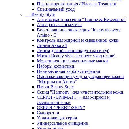
Плацентарная линия / Placenta Treatment
Специальный уход
- Beauty Style
Антивозрастная серия "Taurine & Resveratrol"
Аппаратная косметика
Восстанавливающая серия "Intens recovery
Amino - C"
Контроль для жирной и смешанной кожи
Линия Аква 24
Линия для области вокруг глаз и губ
Маски Beauty style экспресс уход (саше)
Моделирующие альгинатные маски
Наборы косметики
Неинвазивная карбокситерапия
Омолаживающий уход за увядающей кожей
"Матриксил Актив"
Патчи Beauty Style
Серия "Harmony" для чувствительной кожи
СЕРИЯ «UNIMATT+» для жирной и
смешанной кожи
СЕРИЯ “PREBIOSKIN”
Сыворотки
Увлажняющая серия
Универсальное очищение
Уход за телом