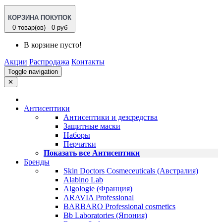
КОРЗИНА ПОКУПОК
0 товар(ов) - 0 руб
В корзине пусто!
Акции
Распродажа
Контакты
Toggle navigation
✕
Антисептики
Антисептики и дезсредства
Защитные маски
Наборы
Перчатки
Показать все Антисептики
Бренды
Skin Doctors Cosmeceuticals (Австралия)
Alabino Lab
Algologie (Франция)
ARAVIA Professional
BARBARO Professional cosmetics
Bb Laboratories (Япония)