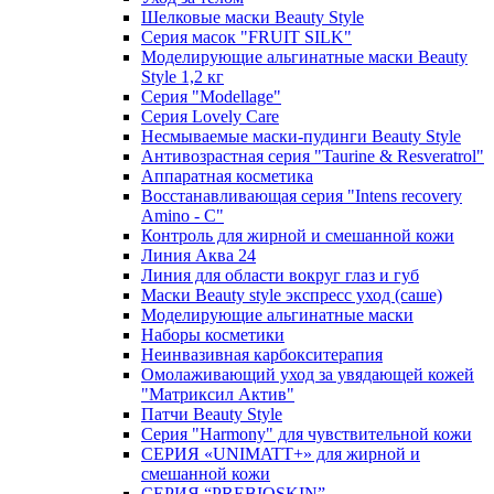
Шелковые маски Beauty Style
Серия масок "FRUIT SILK"
Моделирующие альгинатные маски Beauty
Style 1,2 кг
Серия "Modellage"
Cерия Lovely Care
Несмываемые маски-пудинги Beauty Style
Антивозрастная серия "Taurine & Resveratrol"
Аппаратная косметика
Восстанавливающая серия "Intens recovery
Amino - C"
Контроль для жирной и смешанной кожи
Линия Аква 24
Линия для области вокруг глаз и губ
Маски Beauty style экспресс уход (саше)
Моделирующие альгинатные маски
Наборы косметики
Неинвазивная карбокситерапия
Омолаживающий уход за увядающей кожей
"Матриксил Актив"
Патчи Beauty Style
Серия "Harmony" для чувствительной кожи
СЕРИЯ «UNIMATT+» для жирной и
смешанной кожи
СЕРИЯ “PREBIOSKIN”