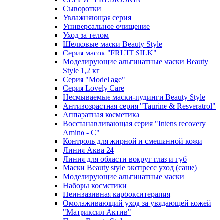
Сыворотки
Увлажняющая серия
Универсальное очищение
Уход за телом
Шелковые маски Beauty Style
Серия масок "FRUIT SILK"
Моделирующие альгинатные маски Beauty
Style 1,2 кг
Серия "Modellage"
Cерия Lovely Care
Несмываемые маски-пудинги Beauty Style
Антивозрастная серия "Taurine & Resveratrol"
Аппаратная косметика
Восстанавливающая серия "Intens recovery
Amino - C"
Контроль для жирной и смешанной кожи
Линия Аква 24
Линия для области вокруг глаз и губ
Маски Beauty style экспресс уход (саше)
Моделирующие альгинатные маски
Наборы косметики
Неинвазивная карбокситерапия
Омолаживающий уход за увядающей кожей
"Матриксил Актив"