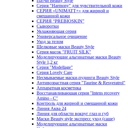
Патчи Beauty Style
Серия "Harmony" для чувствительной кожи
СЕРИЯ «UNIMATT+» для жирной и
смешанной кожи
СЕРИЯ “PREBIOSKIN”
Сыворотки
Увлажняющая серия
Универсальное очищение
Уход за телом
Шелковые маски Beauty Style
Серия масок "FRUIT SILK"
Моделирующие альгинатные маски Beauty
Style 1,2 кг
Серия "Modellage"
Cерия Lovely Care
Несмываемые маски-пудинги Beauty Style
Антивозрастная серия "Taurine & Resveratrol"
Аппаратная косметика
Восстанавливающая серия "Intens recovery
Amino - C"
Контроль для жирной и смешанной кожи
Линия Аква 24
Линия для области вокруг глаз и губ
Маски Beauty style экспресс уход (саше)
Моделирующие альгинатные маски