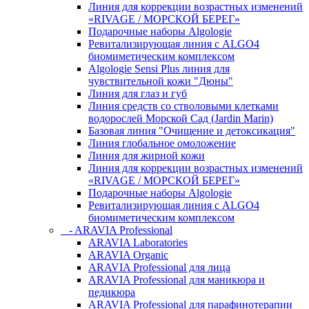
Линия для коррекции возрастных изменений
«RIVAGE / МОРСКОЙ БЕРЕГ»
Подарочные наборы Algologie
Ревитализирующая линия с ALGO4
биомиметическим комплексом
Algologie Sensi Plus линия для
чувcтвительной кожи "Дюны"
Линия для глаз и губ
Линия средств со стволовыми клетками
водорослей Морской Сад (Jardin Marin)
Базовая линия "Очищение и детоксикация"
Линия глобальное омоложение
Линия для жирной кожи
Линия для коррекции возрастных изменений
«RIVAGE / МОРСКОЙ БЕРЕГ»
Подарочные наборы Algologie
Ревитализирующая линия с ALGO4
биомиметическим комплексом
- ARAVIA Professional
ARAVIA Laboratories
ARAVIA Organic
ARAVIA Professional для лица
ARAVIA Professional для маникюра и
педикюра
ARAVIA Professional для парафинотерапии