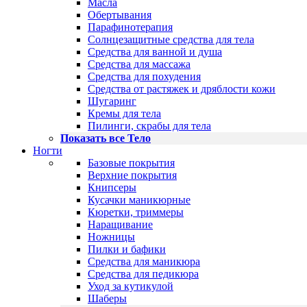
Масла
Обертывания
Парафинотерапия
Солнцезащитные средства для тела
Средства для ванной и душа
Средства для массажа
Средства для похудения
Средства от растяжек и дряблости кожи
Шугаринг
Кремы для тела
Пилинги, скрабы для тела
Показать все Тело
Ногти
Базовые покрытия
Верхние покрытия
Книпсеры
Кусачки маникюрные
Кюретки, триммеры
Наращивание
Ножницы
Пилки и бафики
Средства для маникюра
Средства для педикюра
Уход за кутикулой
Шаберы