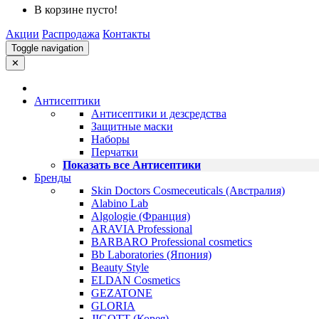
В корзине пусто!
Акции
Распродажа
Контакты
Toggle navigation
✕
Антисептики
Антисептики и дезсредства
Защитные маски
Наборы
Перчатки
Показать все Антисептики
Бренды
Skin Doctors Cosmeceuticals (Австралия)
Alabino Lab
Algologie (Франция)
ARAVIA Professional
BARBARO Professional cosmetics
Bb Laboratories (Япония)
Beauty Style
ELDAN Cosmetics
GEZATONE
GLORIA
JIGOTT (Корея)