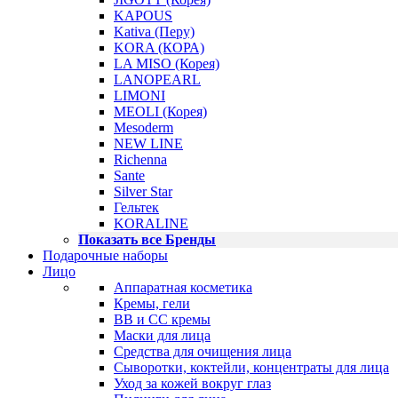
KAPOUS
Kativa (Перу)
KORA (КОРА)
LA MISO (Корея)
LANOPEARL
LIMONI
MEOLI (Корея)
Mesoderm
NEW LINE
Richenna
Sante
Silver Star
Гельтек
KORALINE
Показать все Бренды
Подарочные наборы
Лицо
Аппаратная косметика
Кремы, гели
BB и CC кремы
Маски для лица
Средства для очищения лица
Сыворотки, коктейли, концентраты для лица
Уход за кожей вокруг глаз