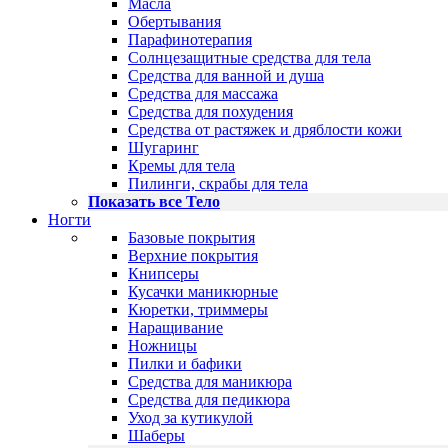
Масла
Обертывания
Парафинотерапия
Солнцезащитные средства для тела
Средства для ванной и душа
Средства для массажа
Средства для похудения
Средства от растяжек и дряблости кожи
Шугаринг
Кремы для тела
Пилинги, скрабы для тела
Показать все Тело
Ногти
Базовые покрытия
Верхние покрытия
Книпсеры
Кусачки маникюрные
Кюретки, триммеры
Наращивание
Ножницы
Пилки и бафики
Средства для маникюра
Средства для педикюра
Уход за кутикулой
Шаберы