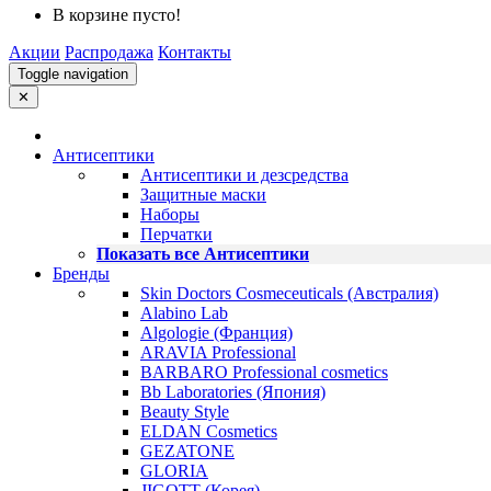
В корзине пусто!
Акции
Распродажа
Контакты
Toggle navigation
✕
Антисептики
Антисептики и дезсредства
Защитные маски
Наборы
Перчатки
Показать все Антисептики
Бренды
Skin Doctors Cosmeceuticals (Австралия)
Alabino Lab
Algologie (Франция)
ARAVIA Professional
BARBARO Professional cosmetics
Bb Laboratories (Япония)
Beauty Style
ELDAN Cosmetics
GEZATONE
GLORIA
JIGOTT (Корея)