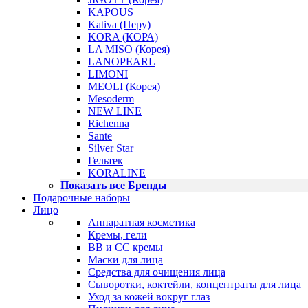
KAPOUS
Kativa (Перу)
KORA (КОРА)
LA MISO (Корея)
LANOPEARL
LIMONI
MEOLI (Корея)
Mesoderm
NEW LINE
Richenna
Sante
Silver Star
Гельтек
KORALINE
Показать все Бренды
Подарочные наборы
Лицо
Аппаратная косметика
Кремы, гели
BB и CC кремы
Маски для лица
Средства для очищения лица
Сыворотки, коктейли, концентраты для лица
Уход за кожей вокруг глаз