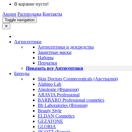
В корзине пусто!
Акции
Распродажа
Контакты
Toggle navigation
✕
Антисептики
Антисептики и дезсредства
Защитные маски
Наборы
Перчатки
Показать все Антисептики
Бренды
Skin Doctors Cosmeceuticals (Австралия)
Alabino Lab
Algologie (Франция)
ARAVIA Professional
BARBARO Professional cosmetics
Bb Laboratories (Япония)
Beauty Style
ELDAN Cosmetics
GEZATONE
GLORIA
JIGOTT (Корея)