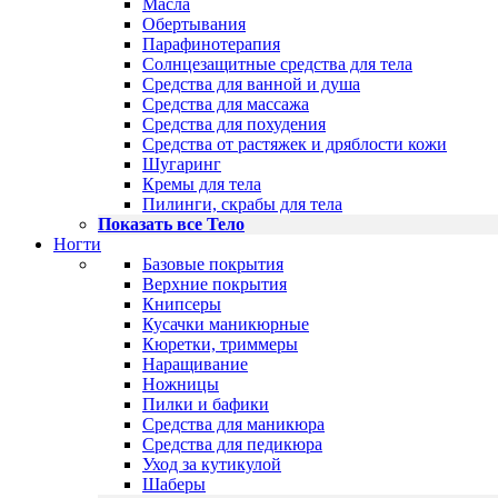
Масла
Обертывания
Парафинотерапия
Солнцезащитные средства для тела
Средства для ванной и душа
Средства для массажа
Средства для похудения
Средства от растяжек и дряблости кожи
Шугаринг
Кремы для тела
Пилинги, скрабы для тела
Показать все Тело
Ногти
Базовые покрытия
Верхние покрытия
Книпсеры
Кусачки маникюрные
Кюретки, триммеры
Наращивание
Ножницы
Пилки и бафики
Средства для маникюра
Средства для педикюра
Уход за кутикулой
Шаберы