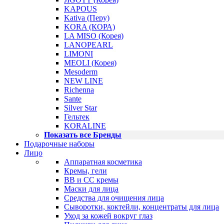
KAPOUS
Kativa (Перу)
KORA (КОРА)
LA MISO (Корея)
LANOPEARL
LIMONI
MEOLI (Корея)
Mesoderm
NEW LINE
Richenna
Sante
Silver Star
Гельтек
KORALINE
Показать все Бренды
Подарочные наборы
Лицо
Аппаратная косметика
Кремы, гели
BB и CC кремы
Маски для лица
Средства для очищения лица
Сыворотки, коктейли, концентраты для лица
Уход за кожей вокруг глаз