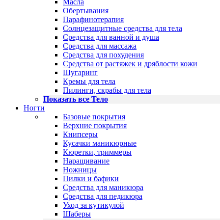
Масла
Обертывания
Парафинотерапия
Солнцезащитные средства для тела
Средства для ванной и душа
Средства для массажа
Средства для похудения
Средства от растяжек и дряблости кожи
Шугаринг
Кремы для тела
Пилинги, скрабы для тела
Показать все Тело
Ногти
Базовые покрытия
Верхние покрытия
Книпсеры
Кусачки маникюрные
Кюретки, триммеры
Наращивание
Ножницы
Пилки и бафики
Средства для маникюра
Средства для педикюра
Уход за кутикулой
Шаберы