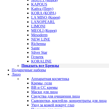
KAPOUS
Kativa (Перу)
KORA (КОРА)
LA MISO (Корея)
LANOPEARL
LIMONI
MEOLI (Корея)
Mesoderm
NEW LINE
Richenna
Sante
Silver Star
Гельтек
KORALINE
Показать все Бренды
Подарочные наборы
Лицо
Аппаратная косметика
Кремы, гели
BB и CC кремы
Маски для лица
Средства для очищения лица
Сыворотки, коктейли, концентраты для лица
Уход за кожей вокруг глаз