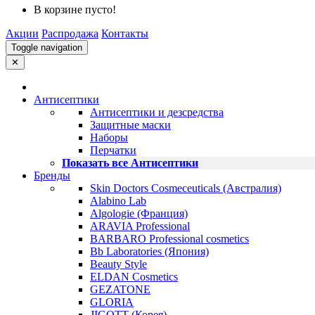
В корзине пусто!
Акции
Распродажа
Контакты
Toggle navigation
✕
Антисептики
Антисептики и дезсредства
Защитные маски
Наборы
Перчатки
Показать все Антисептики
Бренды
Skin Doctors Cosmeceuticals (Австралия)
Alabino Lab
Algologie (Франция)
ARAVIA Professional
BARBARO Professional cosmetics
Bb Laboratories (Япония)
Beauty Style
ELDAN Cosmetics
GEZATONE
GLORIA
JIGOTT (Корея)