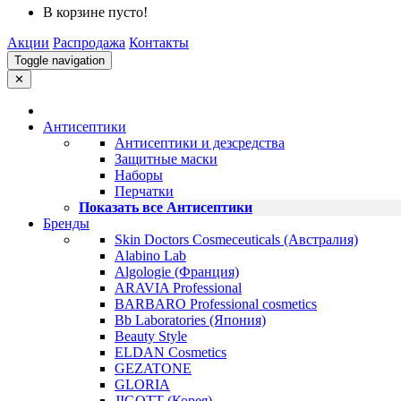
В корзине пусто!
Акции
Распродажа
Контакты
Toggle navigation
✕
Антисептики
Антисептики и дезсредства
Защитные маски
Наборы
Перчатки
Показать все Антисептики
Бренды
Skin Doctors Cosmeceuticals (Австралия)
Alabino Lab
Algologie (Франция)
ARAVIA Professional
BARBARO Professional cosmetics
Bb Laboratories (Япония)
Beauty Style
ELDAN Cosmetics
GEZATONE
GLORIA
JIGOTT (Корея)