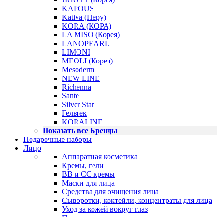
KAPOUS
Kativa (Перу)
KORA (КОРА)
LA MISO (Корея)
LANOPEARL
LIMONI
MEOLI (Корея)
Mesoderm
NEW LINE
Richenna
Sante
Silver Star
Гельтек
KORALINE
Показать все Бренды
Подарочные наборы
Лицо
Аппаратная косметика
Кремы, гели
BB и CC кремы
Маски для лица
Средства для очищения лица
Сыворотки, коктейли, концентраты для лица
Уход за кожей вокруг глаз