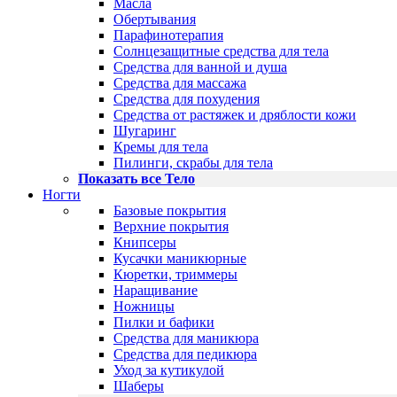
Масла
Обертывания
Парафинотерапия
Солнцезащитные средства для тела
Средства для ванной и душа
Средства для массажа
Средства для похудения
Средства от растяжек и дряблости кожи
Шугаринг
Кремы для тела
Пилинги, скрабы для тела
Показать все Тело
Ногти
Базовые покрытия
Верхние покрытия
Книпсеры
Кусачки маникюрные
Кюретки, триммеры
Наращивание
Ножницы
Пилки и бафики
Средства для маникюра
Средства для педикюра
Уход за кутикулой
Шаберы