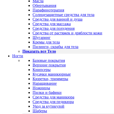
Масла
Обертывания
Парафинотерапия
Солнцезащитные средства для тела
Средства для ванной и душа
Средства для массажа
Средства для похудения
Средства от растяжек и дряблости кожи
Шугаринг
Кремы для тела
Пилинги, скрабы для тела
Показать все Тело
Ногти
Базовые покрытия
Верхние покрытия
Книпсеры
Кусачки маникюрные
Кюретки, триммеры
Наращивание
Ножницы
Пилки и бафики
Средства для маникюра
Средства для педикюра
Уход за кутикулой
Шаберы