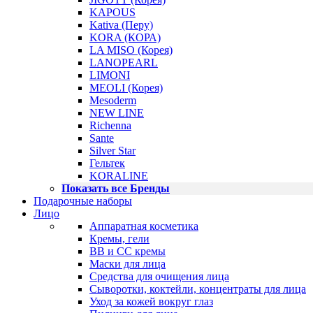
KAPOUS
Kativa (Перу)
KORA (КОРА)
LA MISO (Корея)
LANOPEARL
LIMONI
MEOLI (Корея)
Mesoderm
NEW LINE
Richenna
Sante
Silver Star
Гельтек
KORALINE
Показать все Бренды
Подарочные наборы
Лицо
Аппаратная косметика
Кремы, гели
BB и CC кремы
Маски для лица
Средства для очищения лица
Сыворотки, коктейли, концентраты для лица
Уход за кожей вокруг глаз