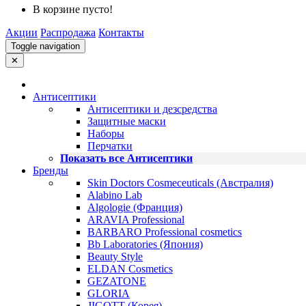
В корзине пусто!
Акции
Распродажа
Контакты
Toggle navigation
✕
Антисептики
Антисептики и дезсредства
Защитные маски
Наборы
Перчатки
Показать все Антисептики
Бренды
Skin Doctors Cosmeceuticals (Австралия)
Alabino Lab
Algologie (Франция)
ARAVIA Professional
BARBARO Professional cosmetics
Bb Laboratories (Япония)
Beauty Style
ELDAN Cosmetics
GEZATONE
GLORIA
JIGOTT (Корея)