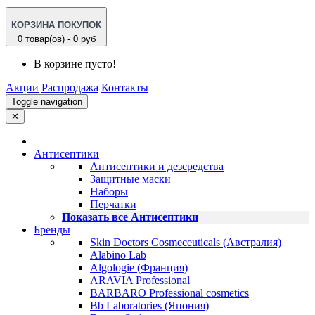
КОРЗИНА ПОКУПОК
0 товар(ов) - 0 руб
В корзине пусто!
Акции
Распродажа
Контакты
Toggle navigation
✕
Антисептики
Антисептики и дезсредства
Защитные маски
Наборы
Перчатки
Показать все Антисептики
Бренды
Skin Doctors Cosmeceuticals (Австралия)
Alabino Lab
Algologie (Франция)
ARAVIA Professional
BARBARO Professional cosmetics
Bb Laboratories (Япония)