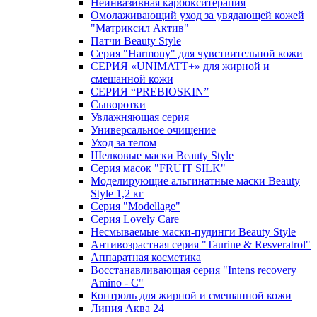
Неинвазивная карбокситерапия
Омолаживающий уход за увядающей кожей
"Матриксил Актив"
Патчи Beauty Style
Серия "Harmony" для чувствительной кожи
СЕРИЯ «UNIMATT+» для жирной и
смешанной кожи
СЕРИЯ “PREBIOSKIN”
Сыворотки
Увлажняющая серия
Универсальное очищение
Уход за телом
Шелковые маски Beauty Style
Серия масок "FRUIT SILK"
Моделирующие альгинатные маски Beauty
Style 1,2 кг
Серия "Modellage"
Cерия Lovely Care
Несмываемые маски-пудинги Beauty Style
Антивозрастная серия "Taurine & Resveratrol"
Аппаратная косметика
Восстанавливающая серия "Intens recovery
Amino - C"
Контроль для жирной и смешанной кожи
Линия Аква 24