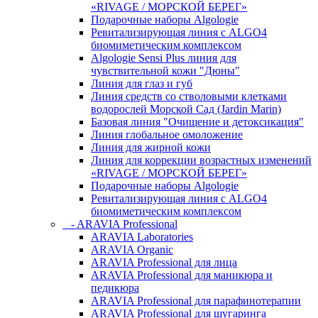
«RIVAGE / МОРСКОЙ БЕРЕГ»
Подарочные наборы Algologie
Ревитализирующая линия с ALGO4
биомиметическим комплексом
Algologie Sensi Plus линия для
чувcтвительной кожи "Дюны"
Линия для глаз и губ
Линия средств со стволовыми клетками
водорослей Морской Сад (Jardin Marin)
Базовая линия "Очищение и детоксикация"
Линия глобальное омоложение
Линия для жирной кожи
Линия для коррекции возрастных изменений
«RIVAGE / МОРСКОЙ БЕРЕГ»
Подарочные наборы Algologie
Ревитализирующая линия с ALGO4
биомиметическим комплексом
- ARAVIA Professional
ARAVIA Laboratories
ARAVIA Organic
ARAVIA Professional для лица
ARAVIA Professional для маникюра и
педикюра
ARAVIA Professional для парафинотерапии
ARAVIA Professional для шугаринга