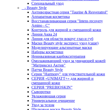
Специальный уход
- Beauty Style
Антивозрастная серия "Taurine & Resveratrol"
Аппаратная косметика
Восстанавливающая серия "Intens recovery
Amino - C"
Контроль для жирной и смешанной кожи
Линия Аква 24
Линия для области вокруг глаз и губ
Маски Beauty style экспресс уход (саше)
Моделирующие альгинатные маски
Наборы косметики
Неинвазивная карбокситерапия
Омолаживающий уход за увядающей кожей
"Матриксил Актив"
Патчи Beauty Style
Серия "Harmony" для чувствительной кожи
СЕРИЯ «UNIMATT+» для жирной и
смешанной кожи
СЕРИЯ “PREBIOSKIN”
Сыворотки
Увлажняющая серия
Универсальное очищение
Уход за телом
Шелковые маски Beauty Style