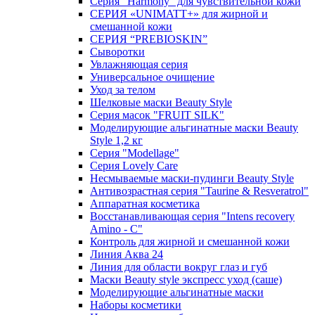
Серия "Harmony" для чувствительной кожи
СЕРИЯ «UNIMATT+» для жирной и
смешанной кожи
СЕРИЯ “PREBIOSKIN”
Сыворотки
Увлажняющая серия
Универсальное очищение
Уход за телом
Шелковые маски Beauty Style
Серия масок "FRUIT SILK"
Моделирующие альгинатные маски Beauty
Style 1,2 кг
Серия "Modellage"
Cерия Lovely Care
Несмываемые маски-пудинги Beauty Style
Антивозрастная серия "Taurine & Resveratrol"
Аппаратная косметика
Восстанавливающая серия "Intens recovery
Amino - C"
Контроль для жирной и смешанной кожи
Линия Аква 24
Линия для области вокруг глаз и губ
Маски Beauty style экспресс уход (саше)
Моделирующие альгинатные маски
Наборы косметики