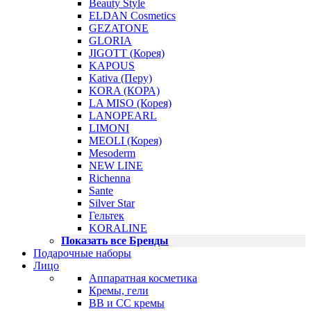
Beauty Style
ELDAN Cosmetics
GEZATONE
GLORIA
JIGOTT (Корея)
KAPOUS
Kativa (Перу)
KORA (КОРА)
LA MISO (Корея)
LANOPEARL
LIMONI
MEOLI (Корея)
Mesoderm
NEW LINE
Richenna
Sante
Silver Star
Гельтек
KORALINE
Показать все Бренды
Подарочные наборы
Лицо
Аппаратная косметика
Кремы, гели
BB и CC кремы