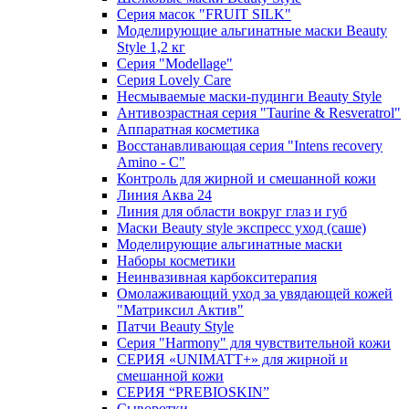
Серия масок "FRUIT SILK"
Моделирующие альгинатные маски Beauty
Style 1,2 кг
Серия "Modellage"
Cерия Lovely Care
Несмываемые маски-пудинги Beauty Style
Антивозрастная серия "Taurine & Resveratrol"
Аппаратная косметика
Восстанавливающая серия "Intens recovery
Amino - C"
Контроль для жирной и смешанной кожи
Линия Аква 24
Линия для области вокруг глаз и губ
Маски Beauty style экспресс уход (саше)
Моделирующие альгинатные маски
Наборы косметики
Неинвазивная карбокситерапия
Омолаживающий уход за увядающей кожей
"Матриксил Актив"
Патчи Beauty Style
Серия "Harmony" для чувствительной кожи
СЕРИЯ «UNIMATT+» для жирной и
смешанной кожи
СЕРИЯ “PREBIOSKIN”
Сыворотки