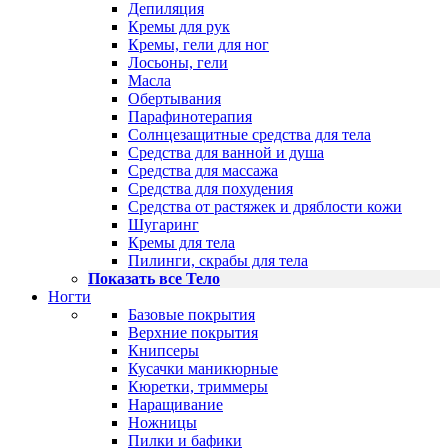
Депиляция
Кремы для рук
Кремы, гели для ног
Лосьоны, гели
Масла
Обертывания
Парафинотерапия
Солнцезащитные средства для тела
Средства для ванной и душа
Средства для массажа
Средства для похудения
Средства от растяжек и дряблости кожи
Шугаринг
Кремы для тела
Пилинги, скрабы для тела
Показать все Тело
Ногти
Базовые покрытия
Верхние покрытия
Книпсеры
Кусачки маникюрные
Кюретки, триммеры
Наращивание
Ножницы
Пилки и бафики