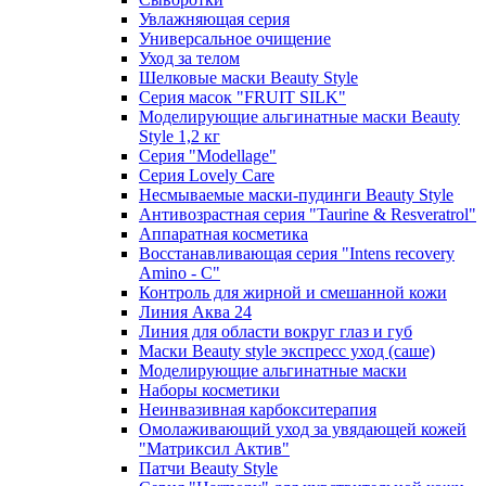
Увлажняющая серия
Универсальное очищение
Уход за телом
Шелковые маски Beauty Style
Серия масок "FRUIT SILK"
Моделирующие альгинатные маски Beauty
Style 1,2 кг
Серия "Modellage"
Cерия Lovely Care
Несмываемые маски-пудинги Beauty Style
Антивозрастная серия "Taurine & Resveratrol"
Аппаратная косметика
Восстанавливающая серия "Intens recovery
Amino - C"
Контроль для жирной и смешанной кожи
Линия Аква 24
Линия для области вокруг глаз и губ
Маски Beauty style экспресс уход (саше)
Моделирующие альгинатные маски
Наборы косметики
Неинвазивная карбокситерапия
Омолаживающий уход за увядающей кожей
"Матриксил Актив"
Патчи Beauty Style