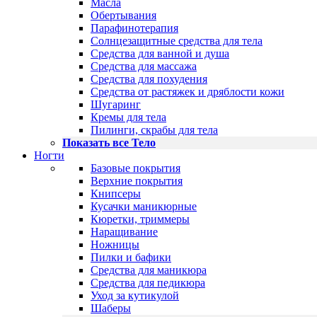
Масла
Обертывания
Парафинотерапия
Солнцезащитные средства для тела
Средства для ванной и душа
Средства для массажа
Средства для похудения
Средства от растяжек и дряблости кожи
Шугаринг
Кремы для тела
Пилинги, скрабы для тела
Показать все Тело
Ногти
Базовые покрытия
Верхние покрытия
Книпсеры
Кусачки маникюрные
Кюретки, триммеры
Наращивание
Ножницы
Пилки и бафики
Средства для маникюра
Средства для педикюра
Уход за кутикулой
Шаберы