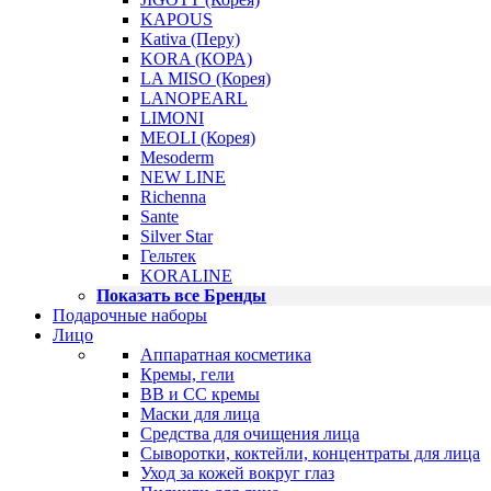
KAPOUS
Kativa (Перу)
KORA (КОРА)
LA MISO (Корея)
LANOPEARL
LIMONI
MEOLI (Корея)
Mesoderm
NEW LINE
Richenna
Sante
Silver Star
Гельтек
KORALINE
Показать все Бренды
Подарочные наборы
Лицо
Аппаратная косметика
Кремы, гели
BB и CC кремы
Маски для лица
Средства для очищения лица
Сыворотки, коктейли, концентраты для лица
Уход за кожей вокруг глаз