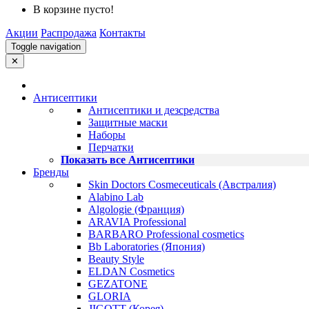
В корзине пусто!
Акции
Распродажа
Контакты
Toggle navigation
✕
Антисептики
Антисептики и дезсредства
Защитные маски
Наборы
Перчатки
Показать все Антисептики
Бренды
Skin Doctors Cosmeceuticals (Австралия)
Alabino Lab
Algologie (Франция)
ARAVIA Professional
BARBARO Professional cosmetics
Bb Laboratories (Япония)
Beauty Style
ELDAN Cosmetics
GEZATONE
GLORIA
JIGOTT (Корея)