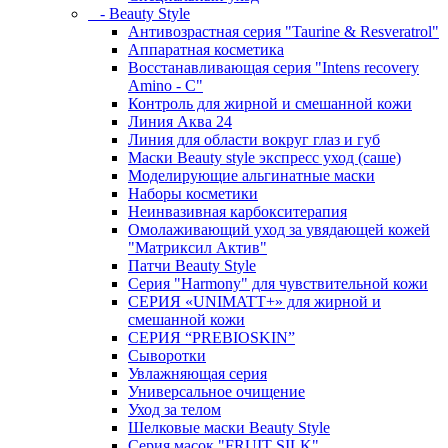
- Beauty Style
Антивозрастная серия "Taurine & Resveratrol"
Аппаратная косметика
Восстанавливающая серия "Intens recovery
Amino - C"
Контроль для жирной и смешанной кожи
Линия Аква 24
Линия для области вокруг глаз и губ
Маски Beauty style экспресс уход (саше)
Моделирующие альгинатные маски
Наборы косметики
Неинвазивная карбокситерапия
Омолаживающий уход за увядающей кожей
"Матриксил Актив"
Патчи Beauty Style
Серия "Harmony" для чувствительной кожи
СЕРИЯ «UNIMATT+» для жирной и
смешанной кожи
СЕРИЯ “PREBIOSKIN”
Сыворотки
Увлажняющая серия
Универсальное очищение
Уход за телом
Шелковые маски Beauty Style
Серия масок "FRUIT SILK"