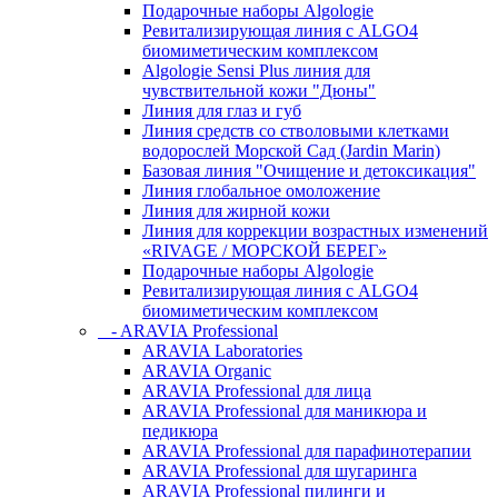
Подарочные наборы Algologie
Ревитализирующая линия с ALGO4
биомиметическим комплексом
Algologie Sensi Plus линия для
чувcтвительной кожи "Дюны"
Линия для глаз и губ
Линия средств со стволовыми клетками
водорослей Морской Сад (Jardin Marin)
Базовая линия "Очищение и детоксикация"
Линия глобальное омоложение
Линия для жирной кожи
Линия для коррекции возрастных изменений
«RIVAGE / МОРСКОЙ БЕРЕГ»
Подарочные наборы Algologie
Ревитализирующая линия с ALGO4
биомиметическим комплексом
- ARAVIA Professional
ARAVIA Laboratories
ARAVIA Organic
ARAVIA Professional для лица
ARAVIA Professional для маникюра и
педикюра
ARAVIA Professional для парафинотерапии
ARAVIA Professional для шугаринга
ARAVIA Professional пилинги и