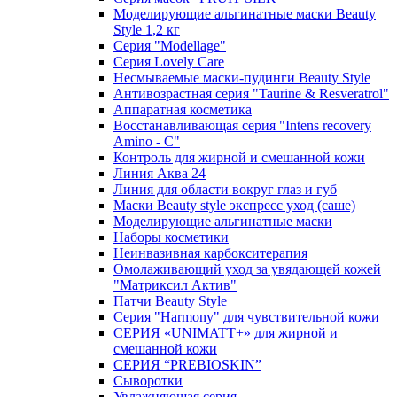
Моделирующие альгинатные маски Beauty
Style 1,2 кг
Серия "Modellage"
Cерия Lovely Care
Несмываемые маски-пудинги Beauty Style
Антивозрастная серия "Taurine & Resveratrol"
Аппаратная косметика
Восстанавливающая серия "Intens recovery
Amino - C"
Контроль для жирной и смешанной кожи
Линия Аква 24
Линия для области вокруг глаз и губ
Маски Beauty style экспресс уход (саше)
Моделирующие альгинатные маски
Наборы косметики
Неинвазивная карбокситерапия
Омолаживающий уход за увядающей кожей
"Матриксил Актив"
Патчи Beauty Style
Серия "Harmony" для чувствительной кожи
СЕРИЯ «UNIMATT+» для жирной и
смешанной кожи
СЕРИЯ “PREBIOSKIN”
Сыворотки
Увлажняющая серия