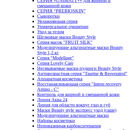
СЕРИЯ «UNIMATT+» для жирной и
смешанной кожи
СЕРИЯ “PREBIOSKIN”
Сыворотки
Увлажняющая серия
Универсальное очищение
Уход за телом
Шелковые маски Beauty Style
Серия масок "FRUIT SILK"
Моделирующие альгинатные маски Beauty
Style 1,2 кг
Серия "Modellage"
Cерия Lovely Care
Несмываемые маски-пудинги Beauty Style
Антивозрастная серия "Taurine & Resveratrol"
Аппаратная косметика
Восстанавливающая серия "Intens recovery
Amino - C"
Контроль для жирной и смешанной кожи
Линия Аква 24
Линия для области вокруг глаз и губ
Маски Beauty style экспресс уход (саше)
Моделирующие альгинатные маски
Наборы косметики
Неинвазивная карбокситерапия