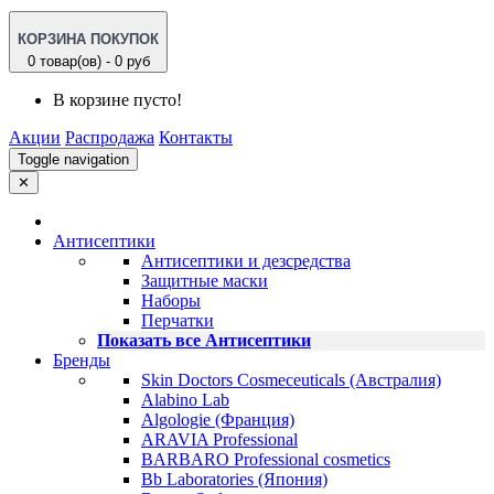
КОРЗИНА ПОКУПОК
0 товар(ов) - 0 руб
В корзине пусто!
Акции
Распродажа
Контакты
Toggle navigation
✕
Антисептики
Антисептики и дезсредства
Защитные маски
Наборы
Перчатки
Показать все Антисептики
Бренды
Skin Doctors Cosmeceuticals (Австралия)
Alabino Lab
Algologie (Франция)
ARAVIA Professional
BARBARO Professional cosmetics
Bb Laboratories (Япония)