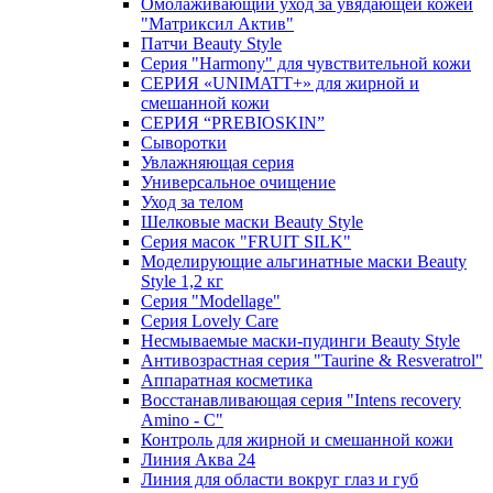
Омолаживающий уход за увядающей кожей
"Матриксил Актив"
Патчи Beauty Style
Серия "Harmony" для чувствительной кожи
СЕРИЯ «UNIMATT+» для жирной и
смешанной кожи
СЕРИЯ “PREBIOSKIN”
Сыворотки
Увлажняющая серия
Универсальное очищение
Уход за телом
Шелковые маски Beauty Style
Серия масок "FRUIT SILK"
Моделирующие альгинатные маски Beauty
Style 1,2 кг
Серия "Modellage"
Cерия Lovely Care
Несмываемые маски-пудинги Beauty Style
Антивозрастная серия "Taurine & Resveratrol"
Аппаратная косметика
Восстанавливающая серия "Intens recovery
Amino - C"
Контроль для жирной и смешанной кожи
Линия Аква 24
Линия для области вокруг глаз и губ