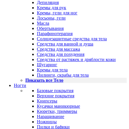
Депиляция
Кремы для рук
Кремы, гели для ног
Лосьоны, гели
Масла
Обертывания
Парафинотерапия
Солнцезащитные средства для тела
Средства для ванной и душа
Средства для массажа
Средства для похудения
Средства от растяжек и дряблости кожи
Шугаринг
Кремы для тела
Пилинги, скрабы для тела
Показать все Тело
Ногти
Базовые покрытия
Верхние покрытия
Книпсеры
Кусачки маникюрные
Кюретки, триммеры
Наращивание
Ножницы
Пилки и бафики