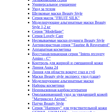
Универсальное очищение
Уход за телом
Шелковые маски Beauty Style
Серия масок "FRUIT SILK"
Моделирующие альгинатные маски Beauty
Style 1,2 кг
Серия "Modellage"
Cерия Lovely Care
Несмываемые маски-пудинги Beauty Style
Антивозрастная серия "Taurine & Resveratrol"
Аппаратная косметика
Восстанавливающая серия "Intens recovery
Amino - C"
Контроль для жирной и смешанной кожи
Линия Аква 24
Линия для области вокруг глаз и губ
Маски Beauty style экспресс уход (саше)
Моделирующие альгинатные маски
Наборы косметики
Неинвазивная карбокситерапия
Омолаживающий уход за увядающей кожей
"Матриксил Актив"
Патчи Beauty Style
Серия "Harmony" для чувствительной кожи