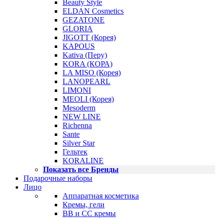
Beauty Style
ELDAN Cosmetics
GEZATONE
GLORIA
JIGOTT (Корея)
KAPOUS
Kativa (Перу)
KORA (КОРА)
LA MISO (Корея)
LANOPEARL
LIMONI
MEOLI (Корея)
Mesoderm
NEW LINE
Richenna
Sante
Silver Star
Гельтек
KORALINE
Показать все Бренды
Подарочные наборы
Лицо
Аппаратная косметика
Кремы, гели
BB и CC кремы