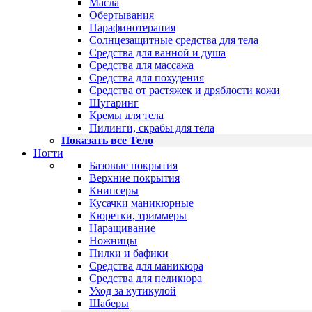
Масла
Обертывания
Парафинотерапия
Солнцезащитные средства для тела
Средства для ванной и душа
Средства для массажа
Средства для похудения
Средства от растяжек и дряблости кожи
Шугаринг
Кремы для тела
Пилинги, скрабы для тела
Показать все Тело
Ногти
Базовые покрытия
Верхние покрытия
Книпсеры
Кусачки маникюрные
Кюретки, триммеры
Наращивание
Ножницы
Пилки и бафики
Средства для маникюра
Средства для педикюра
Уход за кутикулой
Шаберы