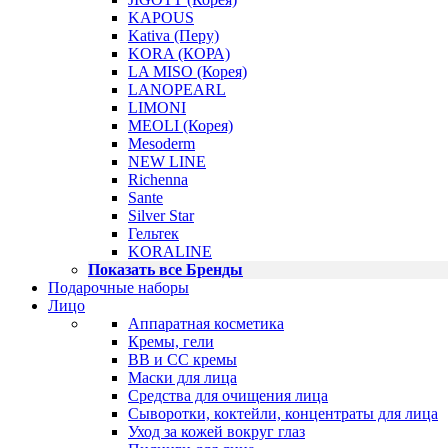
KAPOUS
Kativa (Перу)
KORA (КОРА)
LA MISO (Корея)
LANOPEARL
LIMONI
MEOLI (Корея)
Mesoderm
NEW LINE
Richenna
Sante
Silver Star
Гельтек
KORALINE
Показать все Бренды
Подарочные наборы
Лицо
Аппаратная косметика
Кремы, гели
BB и CC кремы
Маски для лица
Средства для очищения лица
Сыворотки, коктейли, концентраты для лица
Уход за кожей вокруг глаз