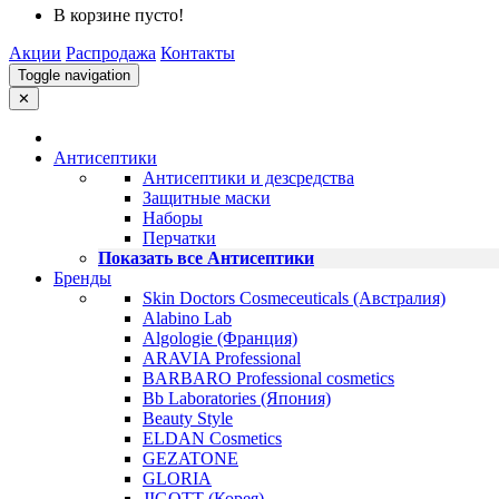
В корзине пусто!
Акции
Распродажа
Контакты
Toggle navigation
✕
Антисептики
Антисептики и дезсредства
Защитные маски
Наборы
Перчатки
Показать все Антисептики
Бренды
Skin Doctors Cosmeceuticals (Австралия)
Alabino Lab
Algologie (Франция)
ARAVIA Professional
BARBARO Professional cosmetics
Bb Laboratories (Япония)
Beauty Style
ELDAN Cosmetics
GEZATONE
GLORIA
JIGOTT (Корея)