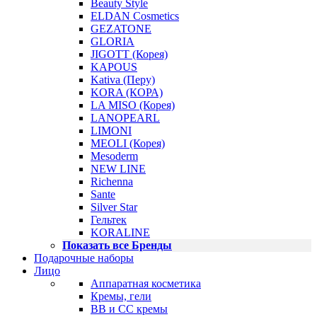
Beauty Style
ELDAN Cosmetics
GEZATONE
GLORIA
JIGOTT (Корея)
KAPOUS
Kativa (Перу)
KORA (КОРА)
LA MISO (Корея)
LANOPEARL
LIMONI
MEOLI (Корея)
Mesoderm
NEW LINE
Richenna
Sante
Silver Star
Гельтек
KORALINE
Показать все Бренды
Подарочные наборы
Лицо
Аппаратная косметика
Кремы, гели
BB и CC кремы