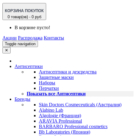
КОРЗИНА ПОКУПОК
0 товар(ов) - 0 руб
В корзине пусто!
Акции
Распродажа
Контакты
Toggle navigation
✕
Антисептики
Антисептики и дезсредства
Защитные маски
Наборы
Перчатки
Показать все Антисептики
Бренды
Skin Doctors Cosmeceuticals (Австралия)
Alabino Lab
Algologie (Франция)
ARAVIA Professional
BARBARO Professional cosmetics
Bb Laboratories (Япония)