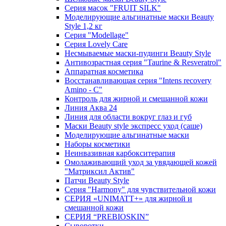
Серия масок "FRUIT SILK"
Моделирующие альгинатные маски Beauty
Style 1,2 кг
Серия "Modellage"
Cерия Lovely Care
Несмываемые маски-пудинги Beauty Style
Антивозрастная серия "Taurine & Resveratrol"
Аппаратная косметика
Восстанавливающая серия "Intens recovery
Amino - C"
Контроль для жирной и смешанной кожи
Линия Аква 24
Линия для области вокруг глаз и губ
Маски Beauty style экспресс уход (саше)
Моделирующие альгинатные маски
Наборы косметики
Неинвазивная карбокситерапия
Омолаживающий уход за увядающей кожей
"Матриксил Актив"
Патчи Beauty Style
Серия "Harmony" для чувствительной кожи
СЕРИЯ «UNIMATT+» для жирной и
смешанной кожи
СЕРИЯ “PREBIOSKIN”
Сыворотки