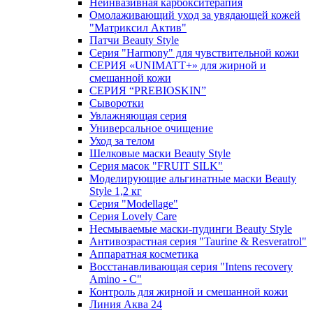
Неинвазивная карбокситерапия
Омолаживающий уход за увядающей кожей
"Матриксил Актив"
Патчи Beauty Style
Серия "Harmony" для чувствительной кожи
СЕРИЯ «UNIMATT+» для жирной и
смешанной кожи
СЕРИЯ “PREBIOSKIN”
Сыворотки
Увлажняющая серия
Универсальное очищение
Уход за телом
Шелковые маски Beauty Style
Серия масок "FRUIT SILK"
Моделирующие альгинатные маски Beauty
Style 1,2 кг
Серия "Modellage"
Cерия Lovely Care
Несмываемые маски-пудинги Beauty Style
Антивозрастная серия "Taurine & Resveratrol"
Аппаратная косметика
Восстанавливающая серия "Intens recovery
Amino - C"
Контроль для жирной и смешанной кожи
Линия Аква 24