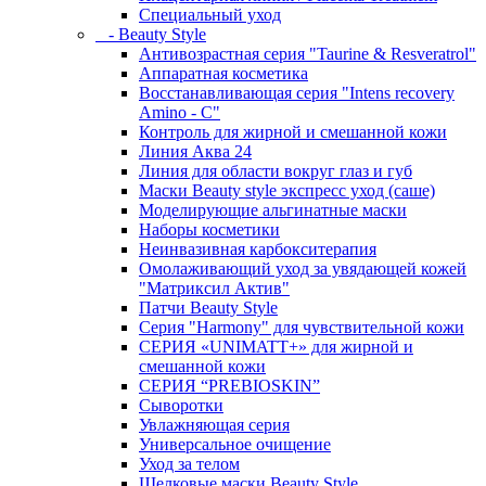
Специальный уход
- Beauty Style
Антивозрастная серия "Taurine & Resveratrol"
Аппаратная косметика
Восстанавливающая серия "Intens recovery
Amino - C"
Контроль для жирной и смешанной кожи
Линия Аква 24
Линия для области вокруг глаз и губ
Маски Beauty style экспресс уход (саше)
Моделирующие альгинатные маски
Наборы косметики
Неинвазивная карбокситерапия
Омолаживающий уход за увядающей кожей
"Матриксил Актив"
Патчи Beauty Style
Серия "Harmony" для чувствительной кожи
СЕРИЯ «UNIMATT+» для жирной и
смешанной кожи
СЕРИЯ “PREBIOSKIN”
Сыворотки
Увлажняющая серия
Универсальное очищение
Уход за телом
Шелковые маски Beauty Style