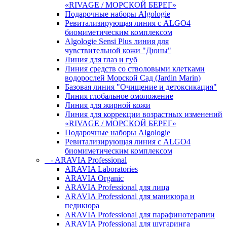
«RIVAGE / МОРСКОЙ БЕРЕГ»
Подарочные наборы Algologie
Ревитализирующая линия с ALGO4
биомиметическим комплексом
Algologie Sensi Plus линия для
чувcтвительной кожи "Дюны"
Линия для глаз и губ
Линия средств со стволовыми клетками
водорослей Морской Сад (Jardin Marin)
Базовая линия "Очищение и детоксикация"
Линия глобальное омоложение
Линия для жирной кожи
Линия для коррекции возрастных изменений
«RIVAGE / МОРСКОЙ БЕРЕГ»
Подарочные наборы Algologie
Ревитализирующая линия с ALGO4
биомиметическим комплексом
- ARAVIA Professional
ARAVIA Laboratories
ARAVIA Organic
ARAVIA Professional для лица
ARAVIA Professional для маникюра и
педикюра
ARAVIA Professional для парафинотерапии
ARAVIA Professional для шугаринга