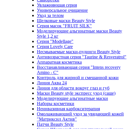
Увлажняющая серия
Универсальное очищение
Уход за телом
Шелковые маски Beauty Style
Серия масок "FRUIT SILK"
Моделирующие альгинатные маски Beauty
Style 1,2 кг
Серия "Modellage"
Cерия Lovely Care
Несмываемые маски-пудинги Beauty Style
Антивозрастная серия "Taurine & Resveratrol"
Аппаратная косметика
Восстанавливающая серия "Intens recovery
Amino - C"
Контроль для жирной и смешанной кожи
Линия Аква 24
Линия для области вокруг глаз и губ
Маски Beauty style экспресс уход (саше)
Моделирующие альгинатные маски
Наборы косметики
Неинвазивная карбокситерапия
Омолаживающий уход за увядающей кожей
"Матриксил Актив"
Патчи Beauty Style