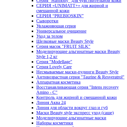
Серия "Harmony" для чувствительной кожи
СЕРИЯ «UNIMATT+» для жирной и
смешанной кожи
СЕРИЯ “PREBIOSKIN”
Сыворотки
Увлажняющая серия
Универсальное очищение
Уход за телом
Шелковые маски Beauty Style
Серия масок "FRUIT SILK"
Моделирующие альгинатные маски Beauty
Style 1,2 кг
Серия "Modellage"
Cерия Lovely Care
Несмываемые маски-пудинги Beauty Style
Антивозрастная серия "Taurine & Resveratrol"
Аппаратная косметика
Восстанавливающая серия "Intens recovery
Amino - C"
Контроль для жирной и смешанной кожи
Линия Аква 24
Линия для области вокруг глаз и губ
Маски Beauty style экспресс уход (саше)
Моделирующие альгинатные маски
Наборы косметики