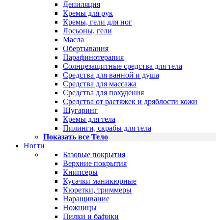
Депиляция
Кремы для рук
Кремы, гели для ног
Лосьоны, гели
Масла
Обертывания
Парафинотерапия
Солнцезащитные средства для тела
Средства для ванной и душа
Средства для массажа
Средства для похудения
Средства от растяжек и дряблости кожи
Шугаринг
Кремы для тела
Пилинги, скрабы для тела
Показать все Тело
Ногти
Базовые покрытия
Верхние покрытия
Книпсеры
Кусачки маникюрные
Кюретки, триммеры
Наращивание
Ножницы
Пилки и бафики