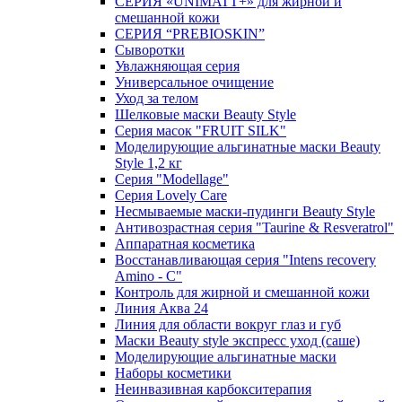
СЕРИЯ «UNIMATT+» для жирной и
смешанной кожи
СЕРИЯ “PREBIOSKIN”
Сыворотки
Увлажняющая серия
Универсальное очищение
Уход за телом
Шелковые маски Beauty Style
Серия масок "FRUIT SILK"
Моделирующие альгинатные маски Beauty
Style 1,2 кг
Серия "Modellage"
Cерия Lovely Care
Несмываемые маски-пудинги Beauty Style
Антивозрастная серия "Taurine & Resveratrol"
Аппаратная косметика
Восстанавливающая серия "Intens recovery
Amino - C"
Контроль для жирной и смешанной кожи
Линия Аква 24
Линия для области вокруг глаз и губ
Маски Beauty style экспресс уход (саше)
Моделирующие альгинатные маски
Наборы косметики
Неинвазивная карбокситерапия