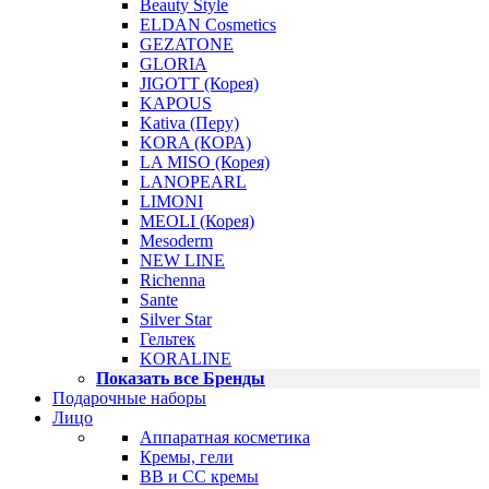
Beauty Style
ELDAN Cosmetics
GEZATONE
GLORIA
JIGOTT (Корея)
KAPOUS
Kativa (Перу)
KORA (КОРА)
LA MISO (Корея)
LANOPEARL
LIMONI
MEOLI (Корея)
Mesoderm
NEW LINE
Richenna
Sante
Silver Star
Гельтек
KORALINE
Показать все Бренды
Подарочные наборы
Лицо
Аппаратная косметика
Кремы, гели
BB и CC кремы