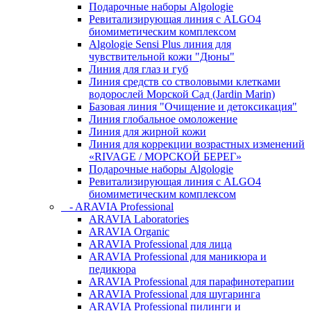
Подарочные наборы Algologie
Ревитализирующая линия с ALGO4
биомиметическим комплексом
Algologie Sensi Plus линия для
чувcтвительной кожи "Дюны"
Линия для глаз и губ
Линия средств со стволовыми клетками
водорослей Морской Сад (Jardin Marin)
Базовая линия "Очищение и детоксикация"
Линия глобальное омоложение
Линия для жирной кожи
Линия для коррекции возрастных изменений
«RIVAGE / МОРСКОЙ БЕРЕГ»
Подарочные наборы Algologie
Ревитализирующая линия с ALGO4
биомиметическим комплексом
- ARAVIA Professional
ARAVIA Laboratories
ARAVIA Organic
ARAVIA Professional для лица
ARAVIA Professional для маникюра и
педикюра
ARAVIA Professional для парафинотерапии
ARAVIA Professional для шугаринга
ARAVIA Professional пилинги и