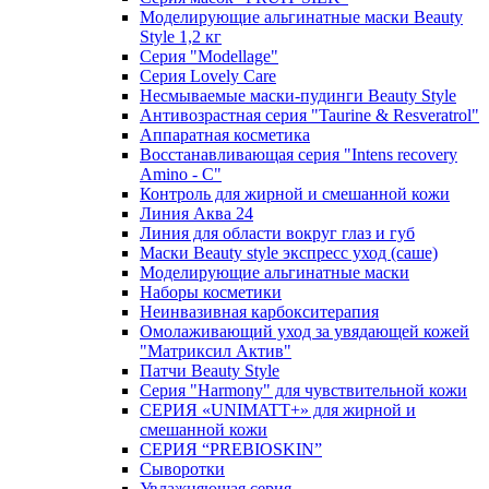
Моделирующие альгинатные маски Beauty
Style 1,2 кг
Серия "Modellage"
Cерия Lovely Care
Несмываемые маски-пудинги Beauty Style
Антивозрастная серия "Taurine & Resveratrol"
Аппаратная косметика
Восстанавливающая серия "Intens recovery
Amino - C"
Контроль для жирной и смешанной кожи
Линия Аква 24
Линия для области вокруг глаз и губ
Маски Beauty style экспресс уход (саше)
Моделирующие альгинатные маски
Наборы косметики
Неинвазивная карбокситерапия
Омолаживающий уход за увядающей кожей
"Матриксил Актив"
Патчи Beauty Style
Серия "Harmony" для чувствительной кожи
СЕРИЯ «UNIMATT+» для жирной и
смешанной кожи
СЕРИЯ “PREBIOSKIN”
Сыворотки
Увлажняющая серия