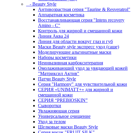
- Beauty Style
Антивозрастная серия "Taurine & Resveratrol"
Аппаратная косметика
Восстанавливающая серия "Intens recovery
Amino - C"
Контроль для жирной и смешанной кожи
Линия Аква 24
Линия для области вокруг глаз и губ
Маски Beauty style экспресс уход (саше)
Моделирующие альгинатные маски
Наборы косметики
Неинвазивная карбокситерапия
Омолаживающий уход за увядающей кожей
"Матриксил Актив"
Патчи Beauty Style
Серия "Harmony" для чувствительной кожи
СЕРИЯ «UNIMATT+» для жирной и
смешанной кожи
СЕРИЯ “PREBIOSKIN”
Сыворотки
Увлажняющая серия
Универсальное очищение
Уход за телом
Шелковые маски Beauty Style
Серия масок "FRUIT SILK"