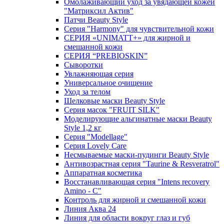
Омолаживающий уход за увядающей кожей
"Матриксил Актив"
Патчи Beauty Style
Серия "Harmony" для чувствительной кожи
СЕРИЯ «UNIMATT+» для жирной и
смешанной кожи
СЕРИЯ “PREBIOSKIN”
Сыворотки
Увлажняющая серия
Универсальное очищение
Уход за телом
Шелковые маски Beauty Style
Серия масок "FRUIT SILK"
Моделирующие альгинатные маски Beauty
Style 1,2 кг
Серия "Modellage"
Cерия Lovely Care
Несмываемые маски-пудинги Beauty Style
Антивозрастная серия "Taurine & Resveratrol"
Аппаратная косметика
Восстанавливающая серия "Intens recovery
Amino - C"
Контроль для жирной и смешанной кожи
Линия Аква 24
Линия для области вокруг глаз и губ