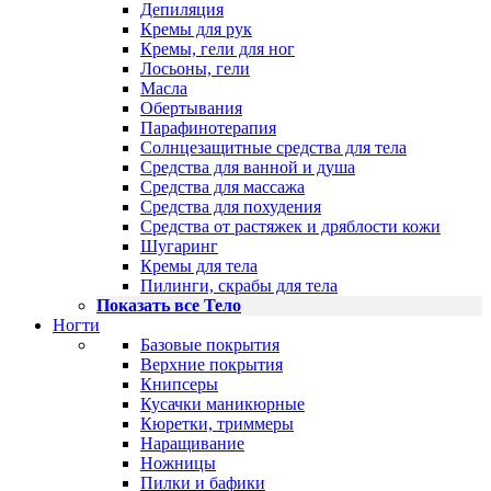
Депиляция
Кремы для рук
Кремы, гели для ног
Лосьоны, гели
Масла
Обертывания
Парафинотерапия
Солнцезащитные средства для тела
Средства для ванной и душа
Средства для массажа
Средства для похудения
Средства от растяжек и дряблости кожи
Шугаринг
Кремы для тела
Пилинги, скрабы для тела
Показать все Тело
Ногти
Базовые покрытия
Верхние покрытия
Книпсеры
Кусачки маникюрные
Кюретки, триммеры
Наращивание
Ножницы
Пилки и бафики