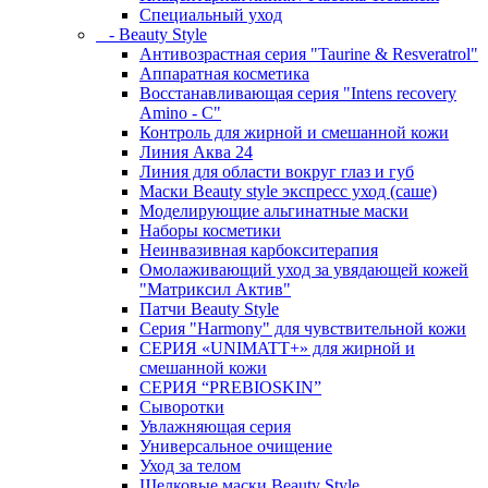
Специальный уход
- Beauty Style
Антивозрастная серия "Taurine & Resveratrol"
Аппаратная косметика
Восстанавливающая серия "Intens recovery
Amino - C"
Контроль для жирной и смешанной кожи
Линия Аква 24
Линия для области вокруг глаз и губ
Маски Beauty style экспресс уход (саше)
Моделирующие альгинатные маски
Наборы косметики
Неинвазивная карбокситерапия
Омолаживающий уход за увядающей кожей
"Матриксил Актив"
Патчи Beauty Style
Серия "Harmony" для чувствительной кожи
СЕРИЯ «UNIMATT+» для жирной и
смешанной кожи
СЕРИЯ “PREBIOSKIN”
Сыворотки
Увлажняющая серия
Универсальное очищение
Уход за телом
Шелковые маски Beauty Style