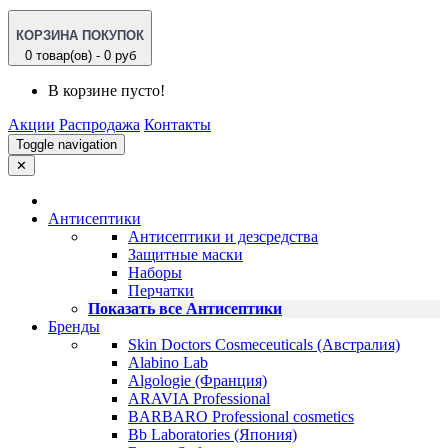
КОРЗИНА ПОКУПОК
0 товар(ов) - 0 руб
В корзине пусто!
Акции
Распродажа
Контакты
Toggle navigation
✕
Антисептики
Антисептики и дезсредства
Защитные маски
Наборы
Перчатки
Показать все Антисептики
Бренды
Skin Doctors Cosmeceuticals (Австралия)
Alabino Lab
Algologie (Франция)
ARAVIA Professional
BARBARO Professional cosmetics
Bb Laboratories (Япония)