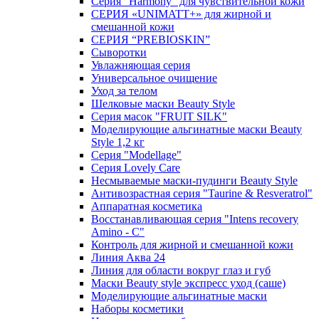
Серия "Harmony" для чувствительной кожи
СЕРИЯ «UNIMATT+» для жирной и
смешанной кожи
СЕРИЯ “PREBIOSKIN”
Сыворотки
Увлажняющая серия
Универсальное очищение
Уход за телом
Шелковые маски Beauty Style
Серия масок "FRUIT SILK"
Моделирующие альгинатные маски Beauty
Style 1,2 кг
Серия "Modellage"
Cерия Lovely Care
Несмываемые маски-пудинги Beauty Style
Антивозрастная серия "Taurine & Resveratrol"
Аппаратная косметика
Восстанавливающая серия "Intens recovery
Amino - C"
Контроль для жирной и смешанной кожи
Линия Аква 24
Линия для области вокруг глаз и губ
Маски Beauty style экспресс уход (саше)
Моделирующие альгинатные маски
Наборы косметики