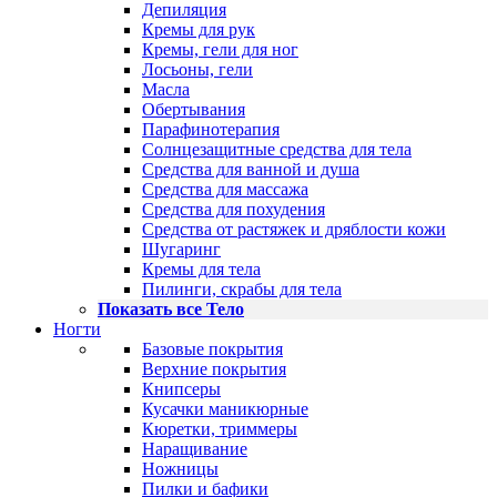
Депиляция
Кремы для рук
Кремы, гели для ног
Лосьоны, гели
Масла
Обертывания
Парафинотерапия
Солнцезащитные средства для тела
Средства для ванной и душа
Средства для массажа
Средства для похудения
Средства от растяжек и дряблости кожи
Шугаринг
Кремы для тела
Пилинги, скрабы для тела
Показать все Тело
Ногти
Базовые покрытия
Верхние покрытия
Книпсеры
Кусачки маникюрные
Кюретки, триммеры
Наращивание
Ножницы
Пилки и бафики