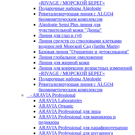
«RIVAGE / МОРСКОЙ БЕРЕГ»
Подарочные наборы Algologie
Ревитализирующая линия с ALGO4
биомиметическим комплексом
Algologie Sensi Plus линия для
чувcтвительной кожи "Дюны"
Линия для глаз и губ
Линия средств со стволовыми клетками
водорослей Морской Сад (Jardin Marin)
Базовая линия "Очищение и детоксикация"
Линия глобальное омоложение
Линия для жирной кожи
Линия для коррекции возрастных изменений
«RIVAGE / МОРСКОЙ БЕРЕГ»
Подарочные наборы Algologie
Ревитализирующая линия с ALGO4
биомиметическим комплексом
- ARAVIA Professional
ARAVIA Laboratories
ARAVIA Organic
ARAVIA Professional для лица
ARAVIA Professional для маникюра и
педикюра
ARAVIA Professional для парафинотерапии
ARAVIA Professional для шугаринга