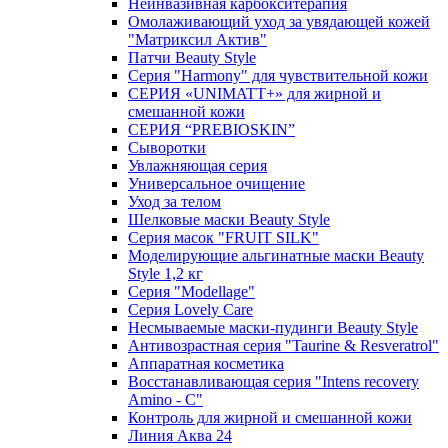
Неинвазивная карбокситерапия
Омолаживающий уход за увядающей кожей
"Матриксил Актив"
Патчи Beauty Style
Серия "Harmony" для чувствительной кожи
СЕРИЯ «UNIMATT+» для жирной и
смешанной кожи
СЕРИЯ “PREBIOSKIN”
Сыворотки
Увлажняющая серия
Универсальное очищение
Уход за телом
Шелковые маски Beauty Style
Серия масок "FRUIT SILK"
Моделирующие альгинатные маски Beauty
Style 1,2 кг
Серия "Modellage"
Cерия Lovely Care
Несмываемые маски-пудинги Beauty Style
Антивозрастная серия "Taurine & Resveratrol"
Аппаратная косметика
Восстанавливающая серия "Intens recovery
Amino - C"
Контроль для жирной и смешанной кожи
Линия Аква 24