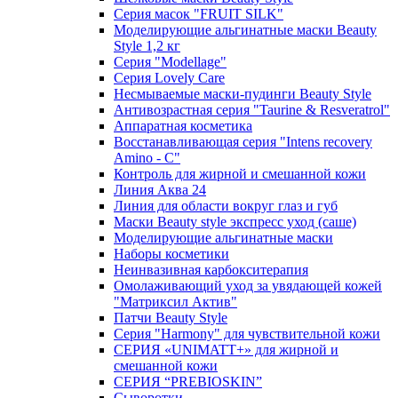
Серия масок "FRUIT SILK"
Моделирующие альгинатные маски Beauty
Style 1,2 кг
Серия "Modellage"
Cерия Lovely Care
Несмываемые маски-пудинги Beauty Style
Антивозрастная серия "Taurine & Resveratrol"
Аппаратная косметика
Восстанавливающая серия "Intens recovery
Amino - C"
Контроль для жирной и смешанной кожи
Линия Аква 24
Линия для области вокруг глаз и губ
Маски Beauty style экспресс уход (саше)
Моделирующие альгинатные маски
Наборы косметики
Неинвазивная карбокситерапия
Омолаживающий уход за увядающей кожей
"Матриксил Актив"
Патчи Beauty Style
Серия "Harmony" для чувствительной кожи
СЕРИЯ «UNIMATT+» для жирной и
смешанной кожи
СЕРИЯ “PREBIOSKIN”
Сыворотки