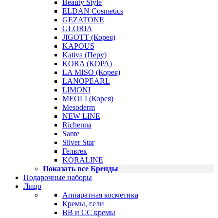
Beauty Style
ELDAN Cosmetics
GEZATONE
GLORIA
JIGOTT (Корея)
KAPOUS
Kativa (Перу)
KORA (КОРА)
LA MISO (Корея)
LANOPEARL
LIMONI
MEOLI (Корея)
Mesoderm
NEW LINE
Richenna
Sante
Silver Star
Гельтек
KORALINE
Показать все Бренды
Подарочные наборы
Лицо
Аппаратная косметика
Кремы, гели
BB и CC кремы