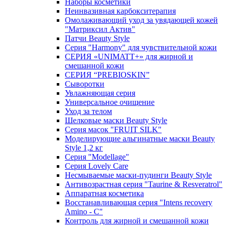
Наборы косметики
Неинвазивная карбокситерапия
Омолаживающий уход за увядающей кожей
"Матриксил Актив"
Патчи Beauty Style
Серия "Harmony" для чувствительной кожи
СЕРИЯ «UNIMATT+» для жирной и
смешанной кожи
СЕРИЯ “PREBIOSKIN”
Сыворотки
Увлажняющая серия
Универсальное очищение
Уход за телом
Шелковые маски Beauty Style
Серия масок "FRUIT SILK"
Моделирующие альгинатные маски Beauty
Style 1,2 кг
Серия "Modellage"
Cерия Lovely Care
Несмываемые маски-пудинги Beauty Style
Антивозрастная серия "Taurine & Resveratrol"
Аппаратная косметика
Восстанавливающая серия "Intens recovery
Amino - C"
Контроль для жирной и смешанной кожи