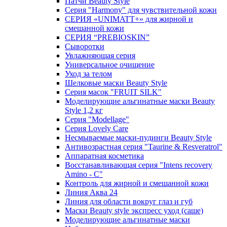
Патчи Beauty Style
Серия "Harmony" для чувствительной кожи
СЕРИЯ «UNIMATT+» для жирной и
смешанной кожи
СЕРИЯ “PREBIOSKIN”
Сыворотки
Увлажняющая серия
Универсальное очищение
Уход за телом
Шелковые маски Beauty Style
Серия масок "FRUIT SILK"
Моделирующие альгинатные маски Beauty
Style 1,2 кг
Серия "Modellage"
Cерия Lovely Care
Несмываемые маски-пудинги Beauty Style
Антивозрастная серия "Taurine & Resveratrol"
Аппаратная косметика
Восстанавливающая серия "Intens recovery
Amino - C"
Контроль для жирной и смешанной кожи
Линия Аква 24
Линия для области вокруг глаз и губ
Маски Beauty style экспресс уход (саше)
Моделирующие альгинатные маски