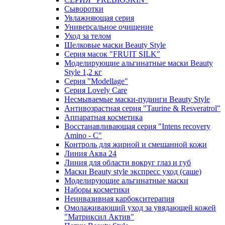
Сыворотки
Увлажняющая серия
Универсальное очищение
Уход за телом
Шелковые маски Beauty Style
Серия масок "FRUIT SILK"
Моделирующие альгинатные маски Beauty
Style 1,2 кг
Серия "Modellage"
Cерия Lovely Care
Несмываемые маски-пудинги Beauty Style
Антивозрастная серия "Taurine & Resveratrol"
Аппаратная косметика
Восстанавливающая серия "Intens recovery
Amino - C"
Контроль для жирной и смешанной кожи
Линия Аква 24
Линия для области вокруг глаз и губ
Маски Beauty style экспресс уход (саше)
Моделирующие альгинатные маски
Наборы косметики
Неинвазивная карбокситерапия
Омолаживающий уход за увядающей кожей
"Матриксил Актив"