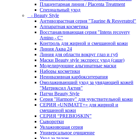
Плацентарная линия / Placenta Treatment
Специальный уход
- Beauty Style
Антивозрастная серия "Taurine & Resveratrol"
Аппаратная косметика
Восстанавливающая серия "Intens recovery
Amino - C"
Контроль для жирной и смешанной кожи
Линия Аква 24
Линия для области вокруг глаз и губ
Маски Beauty style экспресс уход (саше)
Моделирующие альгинатные маски
Наборы косметики
Неинвазивная карбокситерапия
Омолаживающий уход за увядающей кожей
"Матриксил Актив"
Патчи Beauty Style
Серия "Harmony" для чувствительной кожи
СЕРИЯ «UNIMATT+» для жирной и
смешанной кожи
СЕРИЯ “PREBIOSKIN”
Сыворотки
Увлажняющая серия
Универсальное очищение
Уход за телом