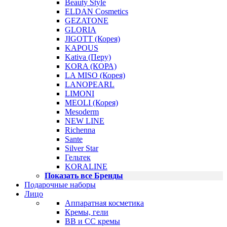
Beauty Style
ELDAN Cosmetics
GEZATONE
GLORIA
JIGOTT (Корея)
KAPOUS
Kativa (Перу)
KORA (КОРА)
LA MISO (Корея)
LANOPEARL
LIMONI
MEOLI (Корея)
Mesoderm
NEW LINE
Richenna
Sante
Silver Star
Гельтек
KORALINE
Показать все Бренды
Подарочные наборы
Лицо
Аппаратная косметика
Кремы, гели
BB и CC кремы