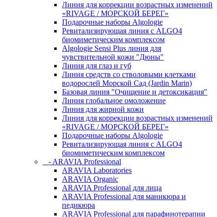
Линия для коррекции возрастных изменений
«RIVAGE / МОРСКОЙ БЕРЕГ»
Подарочные наборы Algologie
Ревитализирующая линия с ALGO4
биомиметическим комплексом
Algologie Sensi Plus линия для
чувcтвительной кожи "Дюны"
Линия для глаз и губ
Линия средств со стволовыми клетками
водорослей Морской Сад (Jardin Marin)
Базовая линия "Очищение и детоксикация"
Линия глобальное омоложение
Линия для жирной кожи
Линия для коррекции возрастных изменений
«RIVAGE / МОРСКОЙ БЕРЕГ»
Подарочные наборы Algologie
Ревитализирующая линия с ALGO4
биомиметическим комплексом
- ARAVIA Professional
ARAVIA Laboratories
ARAVIA Organic
ARAVIA Professional для лица
ARAVIA Professional для маникюра и
педикюра
ARAVIA Professional для парафинотерапии