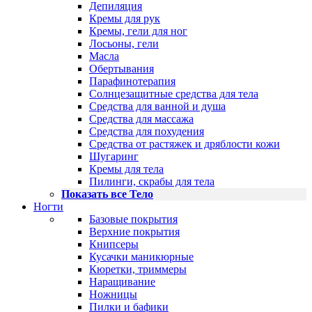
Депиляция
Кремы для рук
Кремы, гели для ног
Лосьоны, гели
Масла
Обертывания
Парафинотерапия
Солнцезащитные средства для тела
Средства для ванной и душа
Средства для массажа
Средства для похудения
Средства от растяжек и дряблости кожи
Шугаринг
Кремы для тела
Пилинги, скрабы для тела
Показать все Тело
Ногти
Базовые покрытия
Верхние покрытия
Книпсеры
Кусачки маникюрные
Кюретки, триммеры
Наращивание
Ножницы
Пилки и бафики