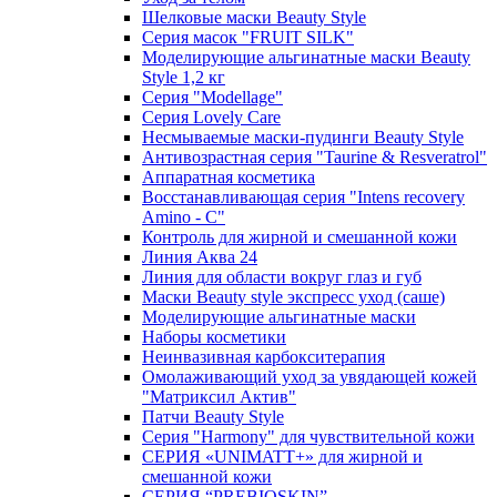
Шелковые маски Beauty Style
Серия масок "FRUIT SILK"
Моделирующие альгинатные маски Beauty
Style 1,2 кг
Серия "Modellage"
Cерия Lovely Care
Несмываемые маски-пудинги Beauty Style
Антивозрастная серия "Taurine & Resveratrol"
Аппаратная косметика
Восстанавливающая серия "Intens recovery
Amino - C"
Контроль для жирной и смешанной кожи
Линия Аква 24
Линия для области вокруг глаз и губ
Маски Beauty style экспресс уход (саше)
Моделирующие альгинатные маски
Наборы косметики
Неинвазивная карбокситерапия
Омолаживающий уход за увядающей кожей
"Матриксил Актив"
Патчи Beauty Style
Серия "Harmony" для чувствительной кожи
СЕРИЯ «UNIMATT+» для жирной и
смешанной кожи
СЕРИЯ “PREBIOSKIN”