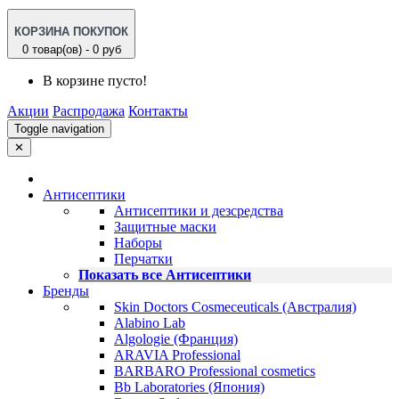
КОРЗИНА ПОКУПОК
0 товар(ов) - 0 руб
В корзине пусто!
Акции
Распродажа
Контакты
Toggle navigation
✕
Антисептики
Антисептики и дезсредства
Защитные маски
Наборы
Перчатки
Показать все Антисептики
Бренды
Skin Doctors Cosmeceuticals (Австралия)
Alabino Lab
Algologie (Франция)
ARAVIA Professional
BARBARO Professional cosmetics
Bb Laboratories (Япония)