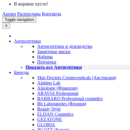
В корзине пусто!
Акции
Распродажа
Контакты
Toggle navigation
✕
Антисептики
Антисептики и дезсредства
Защитные маски
Наборы
Перчатки
Показать все Антисептики
Бренды
Skin Doctors Cosmeceuticals (Австралия)
Alabino Lab
Algologie (Франция)
ARAVIA Professional
BARBARO Professional cosmetics
Bb Laboratories (Япония)
Beauty Style
ELDAN Cosmetics
GEZATONE
GLORIA
JIGOTT (Корея)