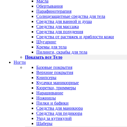
Масла
Обертывания
Парафинотерапия
Солнцезащитные средства для тела
Средства для ванной и душа
Средства для массажа
Средства для похудения
Средства от растяжек и дряблости кожи
Шугаринг
Кремы для тела
Пилинги, скрабы для тела
Показать все Тело
Ногти
Базовые покрытия
Верхние покрытия
Книпсеры
Кусачки маникюрные
Кюретки, триммеры
Наращивание
Ножницы
Пилки и бафики
Средства для маникюра
Средства для педикюра
Уход за кутикулой
Шаберы