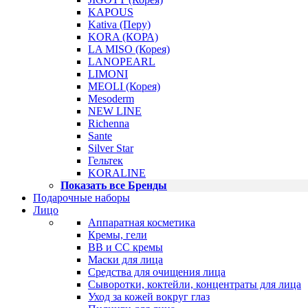
KAPOUS
Kativa (Перу)
KORA (КОРА)
LA MISO (Корея)
LANOPEARL
LIMONI
MEOLI (Корея)
Mesoderm
NEW LINE
Richenna
Sante
Silver Star
Гельтек
KORALINE
Показать все Бренды
Подарочные наборы
Лицо
Аппаратная косметика
Кремы, гели
BB и CC кремы
Маски для лица
Средства для очищения лица
Сыворотки, коктейли, концентраты для лица
Уход за кожей вокруг глаз