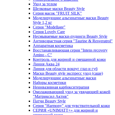
Уход за телом
Шелковые маски Beauty Style
Серия масок "FRUIT SILK"
Моделирующие альгинатные маски Beauty
Style 1,2 кг
Серия "Modellage"
Cерия Lovely Care
Несмываемые маски-пудинги Beauty Style
Антивозрастная серия "Taurine & Resveratrol"
Аппаратная косметика
Восстанавливающая серия "Intens recovery
Amino - C"
Контроль для жирной и смешанной кожи
Линия Аква 24
Линия для области вокруг глаз и губ
Маски Beauty style экспресс уход (саше)
Моделирующие альгинатные маски
Наборы косметики
Неинвазивная карбокситерапия
Омолаживающий уход за увядающей кожей
"Матриксил Актив"
Патчи Beauty Style
Серия "Harmony" для чувствительной кожи
СЕРИЯ «UNIMATT+» для жирной и
смешанной кожи