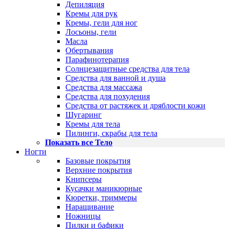
Депиляция
Кремы для рук
Кремы, гели для ног
Лосьоны, гели
Масла
Обертывания
Парафинотерапия
Солнцезащитные средства для тела
Средства для ванной и душа
Средства для массажа
Средства для похудения
Средства от растяжек и дряблости кожи
Шугаринг
Кремы для тела
Пилинги, скрабы для тела
Показать все Тело
Ногти
Базовые покрытия
Верхние покрытия
Книпсеры
Кусачки маникюрные
Кюретки, триммеры
Наращивание
Ножницы
Пилки и бафики