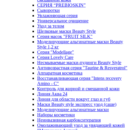
СЕРИЯ “PREBIOSKIN”
Сыворотки
Увлажняющая серия
Универсальное очищение
Уход за телом
Шелковые маски Beauty Style
Серия масок "FRUIT SILK"
Моделирующие альгинатные маски Beauty
Style 1,2 кг
Серия "Modellage"
Cерия Lovely Care
Несмываемые маски-пудинги Beauty Style
Антивозрастная серия "Taurine & Resveratrol"
Аппаратная косметика
Восстанавливающая серия "Intens recovery
Amino - C"
Контроль для жирной и смешанной кожи
Линия Аква 24
Линия для области вокруг глаз и губ
Маски Beauty style экспресс уход (саше)
Моделирующие альгинатные маски
Наборы косметики
Неинвазивная карбокситерапия
Омолаживающий уход за увядающей кожей