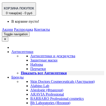
КОРЗИНА ПОКУПОК
0 товар(ов) - 0 руб
В корзине пусто!
Акции
Распродажа
Контакты
Toggle navigation
✕
Антисептики
Антисептики и дезсредства
Защитные маски
Наборы
Перчатки
Показать все Антисептики
Бренды
Skin Doctors Cosmeceuticals (Австралия)
Alabino Lab
Algologie (Франция)
ARAVIA Professional
BARBARO Professional cosmetics
Bb Laboratories (Япония)