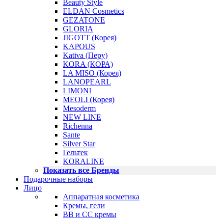
Beauty Style
ELDAN Cosmetics
GEZATONE
GLORIA
JIGOTT (Корея)
KAPOUS
Kativa (Перу)
KORA (КОРА)
LA MISO (Корея)
LANOPEARL
LIMONI
MEOLI (Корея)
Mesoderm
NEW LINE
Richenna
Sante
Silver Star
Гельтек
KORALINE
Показать все Бренды
Подарочные наборы
Лицо
Аппаратная косметика
Кремы, гели
BB и CC кремы