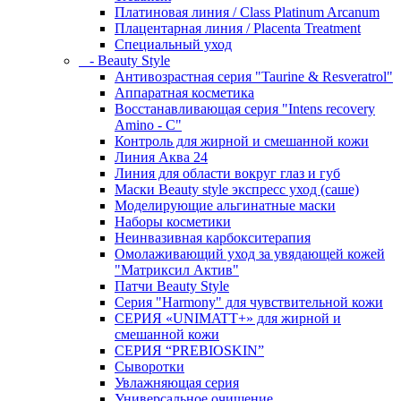
Платиновая линия / Class Platinum Arcanum
Плацентарная линия / Placenta Treatment
Специальный уход
- Beauty Style
Антивозрастная серия "Taurine & Resveratrol"
Аппаратная косметика
Восстанавливающая серия "Intens recovery
Amino - C"
Контроль для жирной и смешанной кожи
Линия Аква 24
Линия для области вокруг глаз и губ
Маски Beauty style экспресс уход (саше)
Моделирующие альгинатные маски
Наборы косметики
Неинвазивная карбокситерапия
Омолаживающий уход за увядающей кожей
"Матриксил Актив"
Патчи Beauty Style
Серия "Harmony" для чувствительной кожи
СЕРИЯ «UNIMATT+» для жирной и
смешанной кожи
СЕРИЯ “PREBIOSKIN”
Сыворотки
Увлажняющая серия
Универсальное очищение