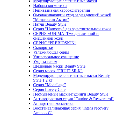
Моделирующие альгинатные маски
Наборы косметики
Неинвазивная карбокситерапия
Омолаживающий уход за увядающей кожей
"Матриксил Актив"
Патчи Beauty Style
Серия "Harmony" для чувствительной кожи
СЕРИЯ «UNIMATT+» для жирной и
смешанной кожи
СЕРИЯ “PREBIOSKIN”
Сыворотки
Увлажняющая серия
Универсальное очищение
Уход за телом
Шелковые маски Beauty Style
Серия масок "FRUIT SILK"
Моделирующие альгинатные маски Beauty
Style 1,2 кг
Серия "Modellage"
Cерия Lovely Care
Несмываемые маски-пудинги Beauty Style
Антивозрастная серия "Taurine & Resveratrol"
Аппаратная косметика
Восстанавливающая серия "Intens recovery
Amino - C"