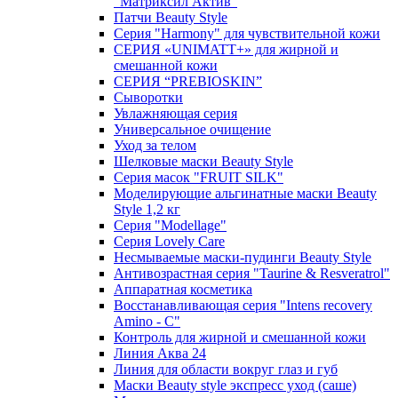
"Матриксил Актив"
Патчи Beauty Style
Серия "Harmony" для чувствительной кожи
СЕРИЯ «UNIMATT+» для жирной и
смешанной кожи
СЕРИЯ “PREBIOSKIN”
Сыворотки
Увлажняющая серия
Универсальное очищение
Уход за телом
Шелковые маски Beauty Style
Серия масок "FRUIT SILK"
Моделирующие альгинатные маски Beauty
Style 1,2 кг
Серия "Modellage"
Cерия Lovely Care
Несмываемые маски-пудинги Beauty Style
Антивозрастная серия "Taurine & Resveratrol"
Аппаратная косметика
Восстанавливающая серия "Intens recovery
Amino - C"
Контроль для жирной и смешанной кожи
Линия Аква 24
Линия для области вокруг глаз и губ
Маски Beauty style экспресс уход (саше)