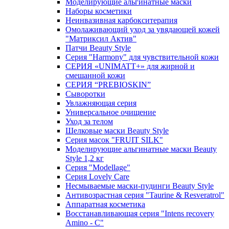
Моделирующие альгинатные маски
Наборы косметики
Неинвазивная карбокситерапия
Омолаживающий уход за увядающей кожей
"Матриксил Актив"
Патчи Beauty Style
Серия "Harmony" для чувствительной кожи
СЕРИЯ «UNIMATT+» для жирной и
смешанной кожи
СЕРИЯ “PREBIOSKIN”
Сыворотки
Увлажняющая серия
Универсальное очищение
Уход за телом
Шелковые маски Beauty Style
Серия масок "FRUIT SILK"
Моделирующие альгинатные маски Beauty
Style 1,2 кг
Серия "Modellage"
Cерия Lovely Care
Несмываемые маски-пудинги Beauty Style
Антивозрастная серия "Taurine & Resveratrol"
Аппаратная косметика
Восстанавливающая серия "Intens recovery
Amino - C"