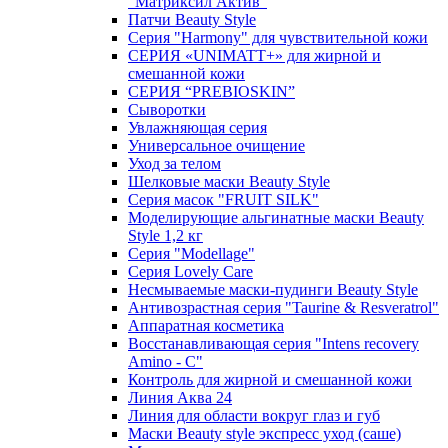
"Матриксил Актив"
Патчи Beauty Style
Серия "Harmony" для чувствительной кожи
СЕРИЯ «UNIMATT+» для жирной и
смешанной кожи
СЕРИЯ “PREBIOSKIN”
Сыворотки
Увлажняющая серия
Универсальное очищение
Уход за телом
Шелковые маски Beauty Style
Серия масок "FRUIT SILK"
Моделирующие альгинатные маски Beauty
Style 1,2 кг
Серия "Modellage"
Cерия Lovely Care
Несмываемые маски-пудинги Beauty Style
Антивозрастная серия "Taurine & Resveratrol"
Аппаратная косметика
Восстанавливающая серия "Intens recovery
Amino - C"
Контроль для жирной и смешанной кожи
Линия Аква 24
Линия для области вокруг глаз и губ
Маски Beauty style экспресс уход (саше)