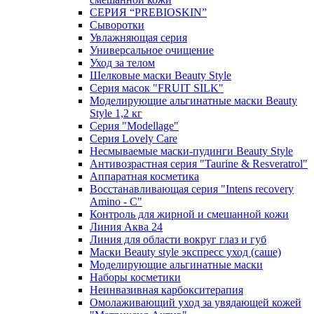
СЕРИЯ “PREBIOSKIN”
Сыворотки
Увлажняющая серия
Универсальное очищение
Уход за телом
Шелковые маски Beauty Style
Серия масок "FRUIT SILK"
Моделирующие альгинатные маски Beauty
Style 1,2 кг
Серия "Modellage"
Cерия Lovely Care
Несмываемые маски-пудинги Beauty Style
Антивозрастная серия "Taurine & Resveratrol"
Аппаратная косметика
Восстанавливающая серия "Intens recovery
Amino - C"
Контроль для жирной и смешанной кожи
Линия Аква 24
Линия для области вокруг глаз и губ
Маски Beauty style экспресс уход (саше)
Моделирующие альгинатные маски
Наборы косметики
Неинвазивная карбокситерапия
Омолаживающий уход за увядающей кожей