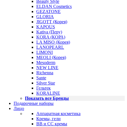
Beauty Style
ELDAN Cosmetics
GEZATONE
GLORIA
JIGOTT (Корея)
KAPOUS
Kativa (Перу)
KORA (КОРА)
LA MISO (Корея)
LANOPEARL
LIMONI
MEOLI (Корея)
Mesoderm
NEW LINE
Richenna
Sante
Silver Star
Гельтек
KORALINE
Показать все Бренды
Подарочные наборы
Лицо
Аппаратная косметика
Кремы, гели
BB и CC кремы