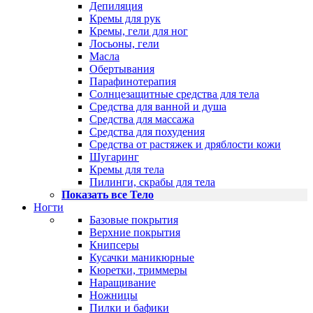
Депиляция
Кремы для рук
Кремы, гели для ног
Лосьоны, гели
Масла
Обертывания
Парафинотерапия
Солнцезащитные средства для тела
Средства для ванной и душа
Средства для массажа
Средства для похудения
Средства от растяжек и дряблости кожи
Шугаринг
Кремы для тела
Пилинги, скрабы для тела
Показать все Тело
Ногти
Базовые покрытия
Верхние покрытия
Книпсеры
Кусачки маникюрные
Кюретки, триммеры
Наращивание
Ножницы
Пилки и бафики