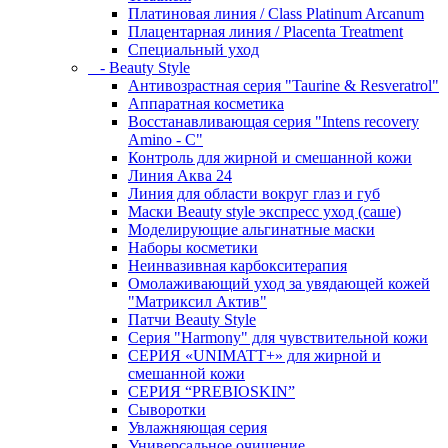
Платиновая линия / Class Platinum Arcanum
Плацентарная линия / Placenta Treatment
Специальный уход
- Beauty Style
Антивозрастная серия "Taurine & Resveratrol"
Аппаратная косметика
Восстанавливающая серия "Intens recovery
Amino - C"
Контроль для жирной и смешанной кожи
Линия Аква 24
Линия для области вокруг глаз и губ
Маски Beauty style экспресс уход (саше)
Моделирующие альгинатные маски
Наборы косметики
Неинвазивная карбокситерапия
Омолаживающий уход за увядающей кожей
"Матриксил Актив"
Патчи Beauty Style
Серия "Harmony" для чувствительной кожи
СЕРИЯ «UNIMATT+» для жирной и
смешанной кожи
СЕРИЯ “PREBIOSKIN”
Сыворотки
Увлажняющая серия
Универсальное очищение