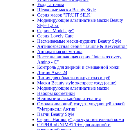
Уход за телом
Шелковые маски Beauty Style
Серия масок "FRUIT SILK"
Моделирующие альгинатные маски Beauty
Style 1,2 кг
Серия "Modellage"
Cерия Lovely Care
Несмываемые маски-пудинги Beauty Style
Антивозрастная серия "Taurine & Resveratrol"
Аппаратная косметика
Восстанавливающая серия "Intens recovery
Amino - C"
Контроль для жирной и смешанной кожи
Линия Аква 24
Линия для области вокруг глаз и губ
Маски Beauty style экспресс уход (саше)
Моделирующие альгинатные маски
Наборы косметики
Неинвазивная карбокситерапия
Омолаживающий уход за увядающей кожей
"Матриксил Актив"
Патчи Beauty Style
Серия "Harmony" для чувствительной кожи
СЕРИЯ «UNIMATT+» для жирной и
смешанной кожи