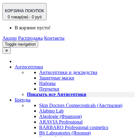
КОРЗИНА ПОКУПОК
0 товар(ов) - 0 руб
В корзине пусто!
Акции
Распродажа
Контакты
Toggle navigation
✕
Антисептики
Антисептики и дезсредства
Защитные маски
Наборы
Перчатки
Показать все Антисептики
Бренды
Skin Doctors Cosmeceuticals (Австралия)
Alabino Lab
Algologie (Франция)
ARAVIA Professional
BARBARO Professional cosmetics
Bb Laboratories (Япония)