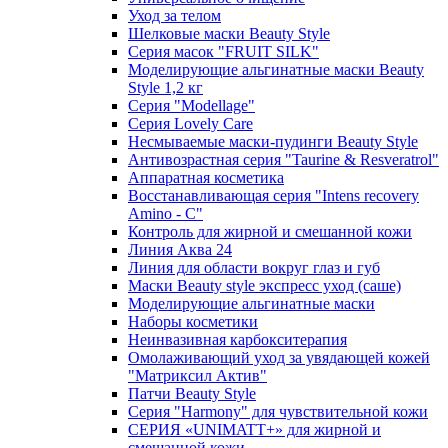
Уход за телом
Шелковые маски Beauty Style
Серия масок "FRUIT SILK"
Моделирующие альгинатные маски Beauty
Style 1,2 кг
Серия "Modellage"
Cерия Lovely Care
Несмываемые маски-пудинги Beauty Style
Антивозрастная серия "Taurine & Resveratrol"
Аппаратная косметика
Восстанавливающая серия "Intens recovery
Amino - C"
Контроль для жирной и смешанной кожи
Линия Аква 24
Линия для области вокруг глаз и губ
Маски Beauty style экспресс уход (саше)
Моделирующие альгинатные маски
Наборы косметики
Неинвазивная карбокситерапия
Омолаживающий уход за увядающей кожей
"Матриксил Актив"
Патчи Beauty Style
Серия "Harmony" для чувствительной кожи
СЕРИЯ «UNIMATT+» для жирной и
смешанной кожи