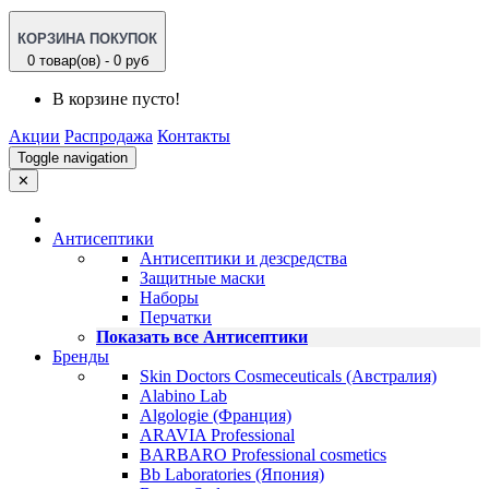
КОРЗИНА ПОКУПОК
0 товар(ов) - 0 руб
В корзине пусто!
Акции
Распродажа
Контакты
Toggle navigation
✕
Антисептики
Антисептики и дезсредства
Защитные маски
Наборы
Перчатки
Показать все Антисептики
Бренды
Skin Doctors Cosmeceuticals (Австралия)
Alabino Lab
Algologie (Франция)
ARAVIA Professional
BARBARO Professional cosmetics
Bb Laboratories (Япония)