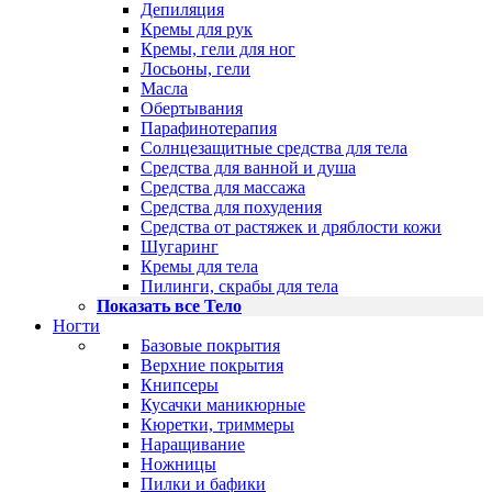
Депиляция
Кремы для рук
Кремы, гели для ног
Лосьоны, гели
Масла
Обертывания
Парафинотерапия
Солнцезащитные средства для тела
Средства для ванной и душа
Средства для массажа
Средства для похудения
Средства от растяжек и дряблости кожи
Шугаринг
Кремы для тела
Пилинги, скрабы для тела
Показать все Тело
Ногти
Базовые покрытия
Верхние покрытия
Книпсеры
Кусачки маникюрные
Кюретки, триммеры
Наращивание
Ножницы
Пилки и бафики