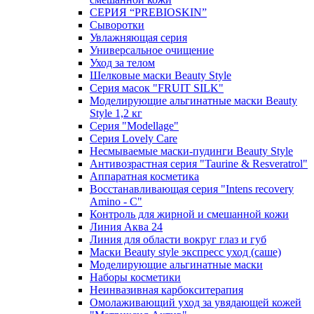
СЕРИЯ “PREBIOSKIN”
Сыворотки
Увлажняющая серия
Универсальное очищение
Уход за телом
Шелковые маски Beauty Style
Серия масок "FRUIT SILK"
Моделирующие альгинатные маски Beauty
Style 1,2 кг
Серия "Modellage"
Cерия Lovely Care
Несмываемые маски-пудинги Beauty Style
Антивозрастная серия "Taurine & Resveratrol"
Аппаратная косметика
Восстанавливающая серия "Intens recovery
Amino - C"
Контроль для жирной и смешанной кожи
Линия Аква 24
Линия для области вокруг глаз и губ
Маски Beauty style экспресс уход (саше)
Моделирующие альгинатные маски
Наборы косметики
Неинвазивная карбокситерапия
Омолаживающий уход за увядающей кожей