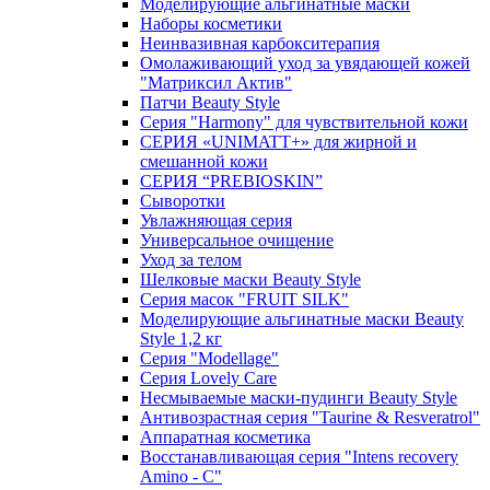
Моделирующие альгинатные маски
Наборы косметики
Неинвазивная карбокситерапия
Омолаживающий уход за увядающей кожей
"Матриксил Актив"
Патчи Beauty Style
Серия "Harmony" для чувствительной кожи
СЕРИЯ «UNIMATT+» для жирной и
смешанной кожи
СЕРИЯ “PREBIOSKIN”
Сыворотки
Увлажняющая серия
Универсальное очищение
Уход за телом
Шелковые маски Beauty Style
Серия масок "FRUIT SILK"
Моделирующие альгинатные маски Beauty
Style 1,2 кг
Серия "Modellage"
Cерия Lovely Care
Несмываемые маски-пудинги Beauty Style
Антивозрастная серия "Taurine & Resveratrol"
Аппаратная косметика
Восстанавливающая серия "Intens recovery
Amino - C"