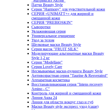
"Матриксил Актив"
Патчи Beauty Style
Серия "Harmony" для чувствительной кожи
СЕРИЯ «UNIMATT+» для жирной и
смешанной кожи
СЕРИЯ “PREBIOSKIN”
Сыворотки
Увлажняющая серия
Универсальное очищение
Уход за телом
Шелковые маски Beauty Style
Серия масок "FRUIT SILK"
Моделирующие альгинатные маски Beauty
Style 1,2 кг
Серия "Modellage"
Cерия Lovely Care
Несмываемые маски-пудинги Beauty Style
Антивозрастная серия "Taurine & Resveratrol"
Аппаратная косметика
Восстанавливающая серия "Intens recovery
Amino - C"
Контроль для жирной и смешанной кожи
Линия Аква 24
Линия для области вокруг глаз и губ
Маски Beauty style экспресс уход (саше)