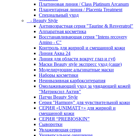
Платиновая линия / Class Platinum Arcanum
Плацентарная линия / Placenta Treatment
Специальный уход
- Beauty Style
Антивозрастная серия "Taurine & Resveratrol"
Аппаратная косметика
Восстанавливающая серия "Intens recovery
Amino - C"
Контроль для жирной и смешанной кожи
Линия Аква 24
Линия для области вокруг глаз и губ
Маски Beauty style экспресс уход (саше)
Моделирующие альгинатные маски
Наборы косметики
Неинвазивная карбокситерапия
Омолаживающий уход за увядающей кожей
"Матриксил Актив"
Патчи Beauty Style
Серия "Harmony" для чувствительной кожи
СЕРИЯ «UNIMATT+» для жирной и
смешанной кожи
СЕРИЯ “PREBIOSKIN”
Сыворотки
Увлажняющая серия
Универсальное очищение