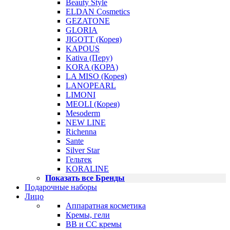
Beauty Style
ELDAN Cosmetics
GEZATONE
GLORIA
JIGOTT (Корея)
KAPOUS
Kativa (Перу)
KORA (КОРА)
LA MISO (Корея)
LANOPEARL
LIMONI
MEOLI (Корея)
Mesoderm
NEW LINE
Richenna
Sante
Silver Star
Гельтек
KORALINE
Показать все Бренды
Подарочные наборы
Лицо
Аппаратная косметика
Кремы, гели
BB и CC кремы