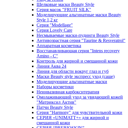
Шелковые маски Beauty Style
Серия масок "FRUIT SILK"
Моделирующие альгинатные маски Beauty
Style 1,2 кг
Серия "Modellage"
Cерия Lovely Care
Несмываемые маски-пудинги Beauty Style
Антивозрастная серия "Taurine & Resveratrol"
Аппаратная косметика
Восстанавливающая серия "Intens recovery
Amino - C"
Контроль для жирной и смешанной кожи
Линия Аква 24
Линия для области вокруг глаз и губ
Маски Beauty style экспресс уход (саше)
Моделирующие альгинатные маски
Наборы косметики
Неинвазивная карбокситерапия
Омолаживающий уход за увядающей кожей
"Матриксил Актив"
Патчи Beauty Style
Серия "Harmony" для чувствительной кожи
СЕРИЯ «UNIMATT+» для жирной и
смешанной кожи
СЕРИЯ “PREBIOSKIN”