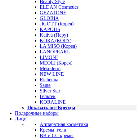
Beauty Style
ELDAN Cosmetics
GEZATONE
GLORIA
JIGOTT (Корея)
KAPOUS
Kativa (Перу)
KORA (КОРА)
LA MISO (Корея)
LANOPEARL
LIMONI
MEOLI (Корея)
Mesoderm
NEW LINE
Richenna
Sante
Silver Star
Гельтек
KORALINE
Показать все Бренды
Подарочные наборы
Лицо
Аппаратная косметика
Кремы, гели
BB и CC кремы