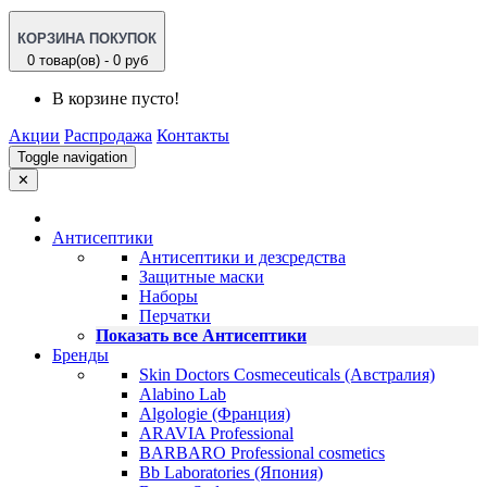
КОРЗИНА ПОКУПОК
0 товар(ов) - 0 руб
В корзине пусто!
Акции
Распродажа
Контакты
Toggle navigation
✕
Антисептики
Антисептики и дезсредства
Защитные маски
Наборы
Перчатки
Показать все Антисептики
Бренды
Skin Doctors Cosmeceuticals (Австралия)
Alabino Lab
Algologie (Франция)
ARAVIA Professional
BARBARO Professional cosmetics
Bb Laboratories (Япония)