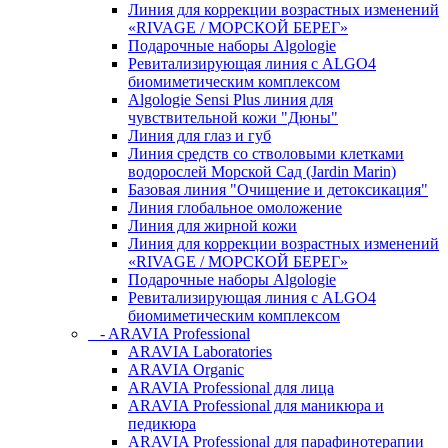
Линия для коррекции возрастных изменений
«RIVAGE / МОРСКОЙ БЕРЕГ»
Подарочные наборы Algologie
Ревитализирующая линия с ALGO4
биомиметическим комплексом
Algologie Sensi Plus линия для
чувcтвительной кожи "Дюны"
Линия для глаз и губ
Линия средств со стволовыми клетками
водорослей Морской Сад (Jardin Marin)
Базовая линия "Очищение и детоксикация"
Линия глобальное омоложение
Линия для жирной кожи
Линия для коррекции возрастных изменений
«RIVAGE / МОРСКОЙ БЕРЕГ»
Подарочные наборы Algologie
Ревитализирующая линия с ALGO4
биомиметическим комплексом
- ARAVIA Professional
ARAVIA Laboratories
ARAVIA Organic
ARAVIA Professional для лица
ARAVIA Professional для маникюра и
педикюра
ARAVIA Professional для парафинотерапии