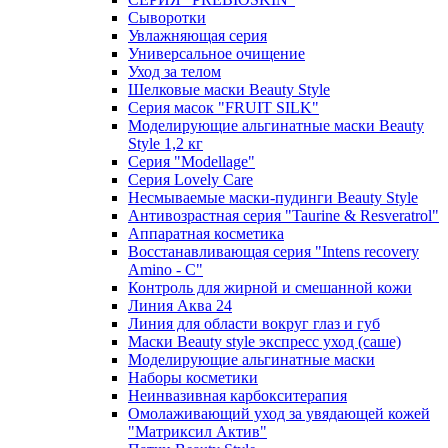
Сыворотки
Увлажняющая серия
Универсальное очищение
Уход за телом
Шелковые маски Beauty Style
Серия масок "FRUIT SILK"
Моделирующие альгинатные маски Beauty
Style 1,2 кг
Серия "Modellage"
Cерия Lovely Care
Несмываемые маски-пудинги Beauty Style
Антивозрастная серия "Taurine & Resveratrol"
Аппаратная косметика
Восстанавливающая серия "Intens recovery
Amino - C"
Контроль для жирной и смешанной кожи
Линия Аква 24
Линия для области вокруг глаз и губ
Маски Beauty style экспресс уход (саше)
Моделирующие альгинатные маски
Наборы косметики
Неинвазивная карбокситерапия
Омолаживающий уход за увядающей кожей
"Матриксил Актив"