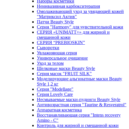
Наборы косметики
Неинвазивная карбокситерапия
Омолаживающий уход за увядающей кожей
"Матриксил Актив"
Патчи Beauty Style
Серия "Harmony" для чувствительной кожи
СЕРИЯ «UNIMATT+» для жирной и
смешанной кожи
СЕРИЯ “PREBIOSKIN”
Сыворотки
Увлажняющая серия
Универсальное очищение
Уход за телом
Шелковые маски Beauty Style
Серия масок "FRUIT SILK"
Моделирующие альгинатные маски Beauty
Style 1,2 кг
Серия "Modellage"
Cерия Lovely Care
Несмываемые маски-пудинги Beauty Style
Антивозрастная серия "Taurine & Resveratrol"
Аппаратная косметика
Восстанавливающая серия "Intens recovery
Amino - C"
Контроль для жирной и смешанной кожи