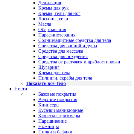
Депиляция
Кремы для рук
Кремы, гели для ног
Лосьоны, гели
Масла
Обертывания
Парафинотерапия
Солнцезащитные средства для тела
Средства для ванной и душа
Средства для массажа
Средства для похудения
Средства от растяжек и дряблости кожи
Шугаринг
Кремы для тела
Пилинги, скрабы для тела
Показать все Тело
Ногти
Базовые покрытия
Верхние покрытия
Книпсеры
Кусачки маникюрные
Кюретки, триммеры
Наращивание
Ножницы
Пилки и бафики