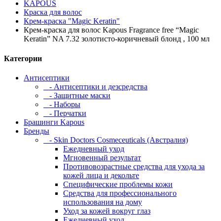
KAPOUS
Краска для волос
Крем-краска "Magic Keratin"
Крем-краска для волос Kapous Fragrance free “Magic
Keratin” NA 7.32 золотисто-коричневый блонд , 100 мл
Категории
Антисептики
- Антисептики и дезсредства
- Защитные маски
- Наборы
- Перчатки
Брашинги Kapous
Бренды
- Skin Doctors Cosmeceuticals (Австралия)
Ежедневный уход
Мгновенный результат
Противовозрастные средства для ухода за
кожей лица и декольте
Специфические проблемы кожи
Средства для профессионального
использования на дому
Уход за кожей вокруг глаз
Ежедневный уход