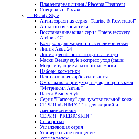
Плацентарная линия / Placenta Treatment
Специальный уход
- Beauty Style
Антивозрастная серия "Taurine & Resveratrol"
Аппаратная косметика
Восстанавливающая серия "Intens recovery
Amino - C"
Контроль для жирной и смешанной кожи
Линия Аква 24
Линия для области вокруг глаз и губ
Маски Beauty style экспресс уход (саше)
Моделирующие альгинатные маски
Наборы косметики
Неинвазивная карбокситерапия
Омолаживающий уход за увядающей кожей
"Матриксил Актив"
Патчи Beauty Style
Серия "Harmony" для чувствительной кожи
СЕРИЯ «UNIMATT+» для жирной и
смешанной кожи
СЕРИЯ “PREBIOSKIN”
Сыворотки
Увлажняющая серия
Универсальное очищение
Уход за телом