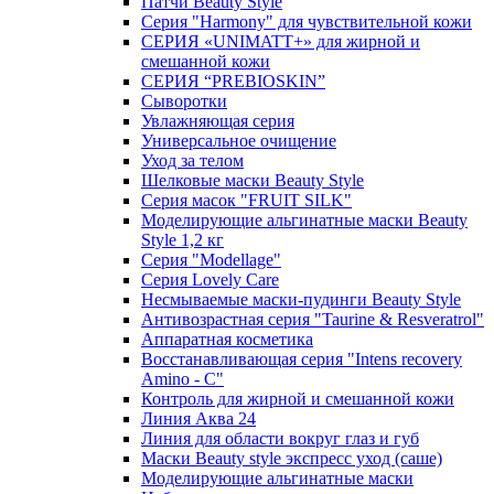
Патчи Beauty Style
Серия "Harmony" для чувствительной кожи
СЕРИЯ «UNIMATT+» для жирной и
смешанной кожи
СЕРИЯ “PREBIOSKIN”
Сыворотки
Увлажняющая серия
Универсальное очищение
Уход за телом
Шелковые маски Beauty Style
Серия масок "FRUIT SILK"
Моделирующие альгинатные маски Beauty
Style 1,2 кг
Серия "Modellage"
Cерия Lovely Care
Несмываемые маски-пудинги Beauty Style
Антивозрастная серия "Taurine & Resveratrol"
Аппаратная косметика
Восстанавливающая серия "Intens recovery
Amino - C"
Контроль для жирной и смешанной кожи
Линия Аква 24
Линия для области вокруг глаз и губ
Маски Beauty style экспресс уход (саше)
Моделирующие альгинатные маски